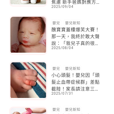
焦慮 新手爸媽對應方
2025/09/04
案一次看
嬰兒
嬰兒新知
醜寶寶蓋樓爆笑大賽！
那一天，我終於敢大聲
說：「我兒子真的很醜
2025/08/04
但我超愛！」
嬰兒
嬰兒新知
小心頭髮！嬰兒因「頭
髮止血帶症候群」差點
截肢！家長請注意三大
2025/07/31
常見纏繞部位
嬰兒
嬰兒新知