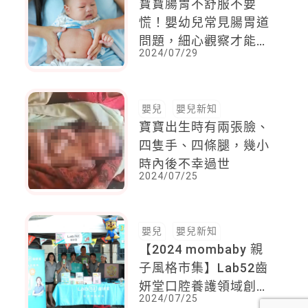
寶寶腸胃不舒服不要
慌！嬰幼兒常見腸胃道
問題，細心觀察才能及
2024/07/29
早治療
嬰兒
嬰兒新知
寶寶出生時有兩張臉、
四隻手、四條腿，幾小
時內後不幸過世
2024/07/25
嬰兒
嬰兒新知
【2024 mombaby 親
子風格市集】Lab52齒
妍堂口腔養護領域創新
2024/07/25
先鋒來解惑囉！