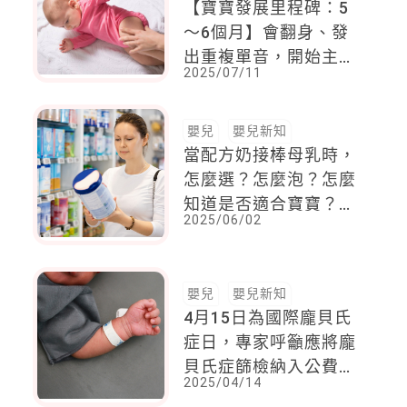
【寶寶發展里程碑：5
～6個月】會翻身、發
出重複單音，開始主動
2025/07/11
與照顧者互動、玩耍，
若能吃到自己的腳，代
表已意識到肢體存在
嬰兒
嬰兒新知
當配方奶接棒母乳時，
怎麼選？怎麼泡？怎麼
知道是否適合寶寶？怎
2025/06/02
麼換奶？讓寶寶喝出健
康，父母該知道哪些
事？
嬰兒
嬰兒新知
4月15日為國際龐貝氏
症日，專家呼籲應將龐
貝氏症篩檢納入公費項
2025/04/14
目