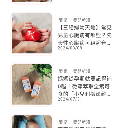
嬰兒
嬰兒新知
【三總婦幼天地】常見
兒童心臟病有哪些？先
天性心臟病可藉超音波
2024/08/08
精確診斷，後天最常見
的是這種
嬰兒
嬰兒新知
媽媽從孕期就要記得補
D喔！微藻萃取全素可
食的「小兒利撒爾維生
2024/07/31
素D3滴液」為媽咪與
嬰幼兒，天天補足關鍵
維生素D
嬰兒
嬰兒新知