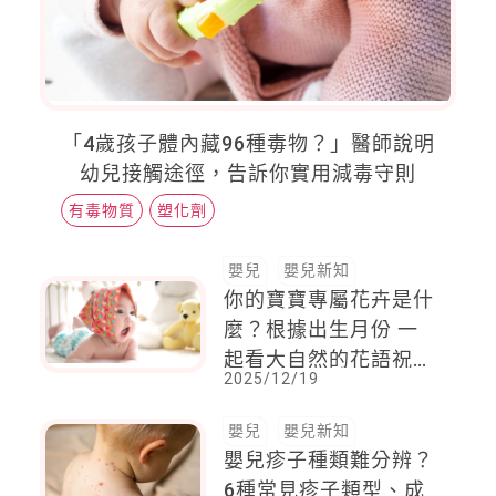
「4歲孩子體內藏96種毒物？」醫師說明
幼兒接觸途徑，告訴你實用減毒守則
有毒物質
塑化劑
嬰兒
嬰兒新知
你的寶寶專屬花卉是什
麼？根據出生月份 一
起看大自然的花語祝
2025/12/19
福！
嬰兒
嬰兒新知
嬰兒疹子種類難分辨？
6種常見疹子類型、成