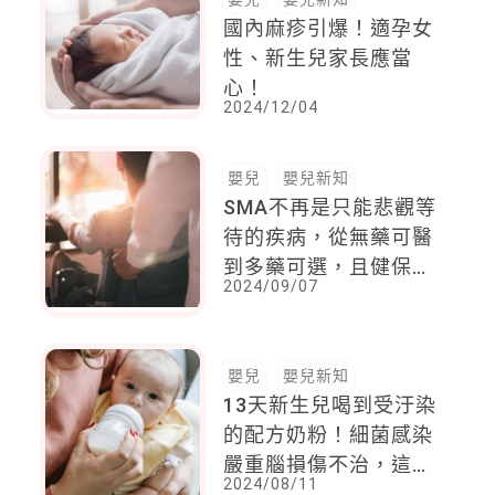
國內麻疹引爆！適孕女
性、新生兒家長應當
心！
2024/12/04
嬰兒
嬰兒新知
SMA不再是只能悲觀等
待的疾病，從無藥可醫
到多藥可選，且健保全
2024/09/07
面擴大給付，讓生命重
新看到希望
嬰兒
嬰兒新知
13天新生兒喝到受汙染
的配方奶粉！細菌感染
嚴重腦損傷不治，這款
2024/08/11
台灣並沒販售