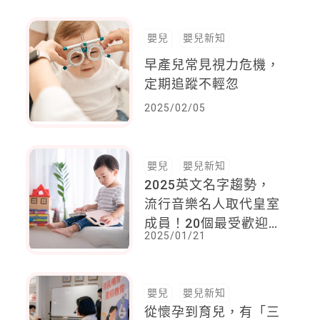
嬰兒
嬰兒新知
早產兒常見視力危機，
定期追蹤不輕忽
2025/02/05
嬰兒
嬰兒新知
2025英文名字趨勢，
流行音樂名人取代皇室
成員！20個最受歡迎英
2025/01/21
文名 & 80個英文取名
靈感
嬰兒
嬰兒新知
從懷孕到育兒，有「三