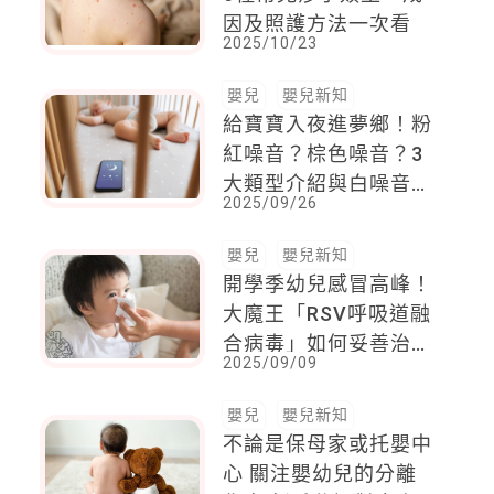
因及照護方法一次看
2025/10/23
嬰兒
嬰兒新知
給寶寶入夜進夢鄉！粉
紅噪音？棕色噪音？3
大類型介紹與白噪音頻
2025/09/26
道推薦
嬰兒
嬰兒新知
開學季幼兒感冒高峰！
大魔王「RSV呼吸道融
合病毒」如何妥善治療
2025/09/09
幫助寶寶提早舒緩病
程？
嬰兒
嬰兒新知
不論是保母家或托嬰中
心 關注嬰幼兒的分離