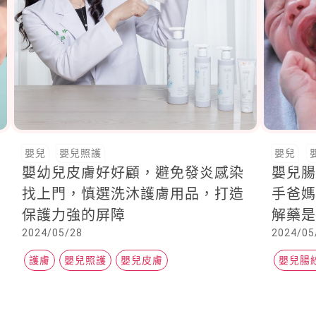
嬰兒
嬰兒照護
嬰兒
嬰幼兒皮膚好好顧，避免發炎感染
嬰兒腸
找上門，慎選洗沐護膚用品，打造
手爸
保護力強的屏障
解藥
2024/05/28
2024/05
護膚
嬰兒照護
嬰兒皮膚
嬰兒腸