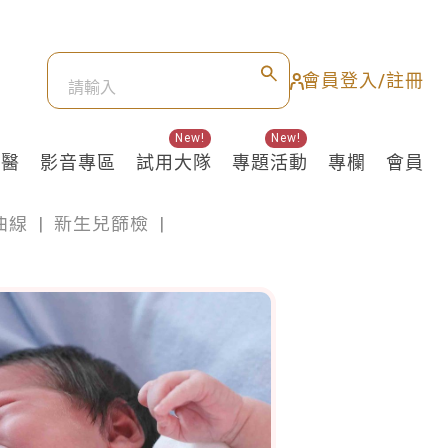
會員登入/註冊
New!
New!
良醫
影音專區
試用大隊
專題活動
專欄
會員
曲線
|
新生兒篩檢
|