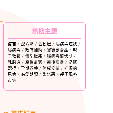
熱搜主題
疫苗
/
配方奶
/
西松屋
/
腸病毒症狀
/
腸病毒
/
政府補助
/
寶寶副食品
/
親
子教養
/
懷孕徵兆
/
腸病毒潛伏期
/
乳腺炎
/
產後憂鬱
/
產後瘦身
/
奶瓶
選擇
/
孕期營養
/
流感疫苗
/
妊娠糖
尿病
/
為愛朗讀
/
樂諾碧
/
親子風格
市集