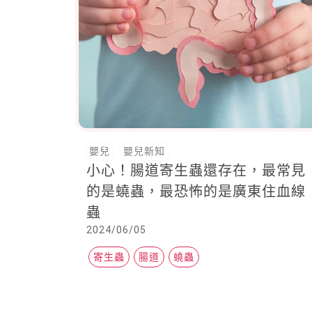
嬰兒
嬰兒新知
小心！腸道寄生蟲還存在，最常見
的是蟯蟲，最恐怖的是廣東住血線
蟲
2024/06/05
寄生蟲
腸道
蟯蟲