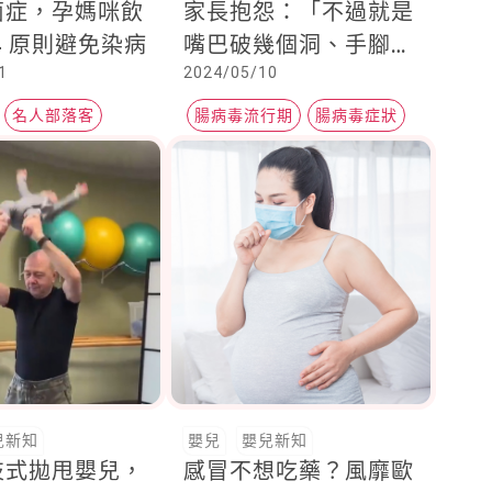
菌症，孕媽咪飲
家長抱怨：「不過就是
4 原則避免染病
嘴巴破幾個洞、手腳長
1
2024/05/10
一點點疹子，有那麼嚴
重嗎？」兒科醫：是好
名人部落客
腸病毒流行期
腸病毒症狀
多好多點！
兒科醫師
兒新知
嬰兒
嬰兒新知
技式拋甩嬰兒，
感冒不想吃藥？風靡歐