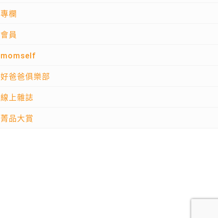
專欄
會員
momself
好爸爸俱樂部
線上雜誌
菁品大賞