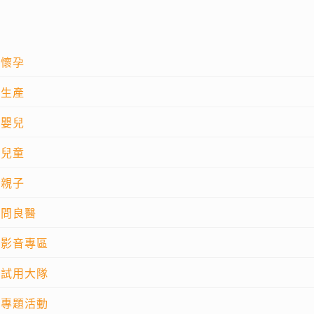
懷孕
生產
嬰兒
兒童
親子
問良醫
影音專區
試用大隊
專題活動