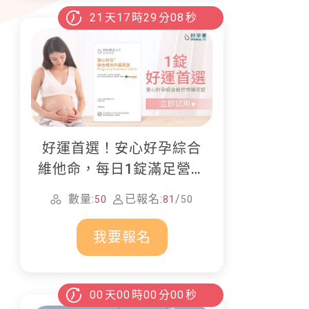
21
天
17
時
29
分
06
秒
好運首選！安心好孕綜合
維他命，每日1錠滿足營養
所需
數量:
已報名:
/
50
81
50
我要報名
00
天
00
時
00
分
00
秒