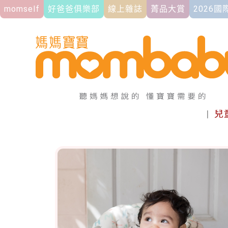
momself
好爸爸俱樂部
線上雜誌
菁品大賞
2026
|
兒