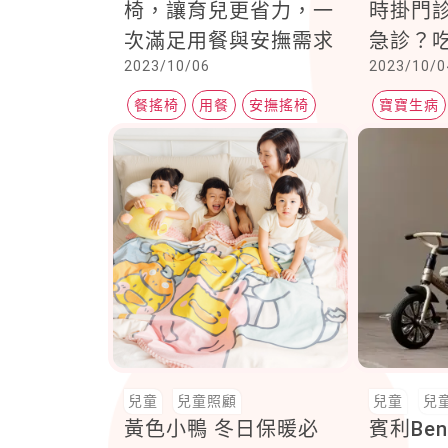
椅，讓育兒更省力，一
時掛門
次滿足用餐與安撫需求
急診？
2023/10/06
2023/10/0
換另外
餐搖椅
用餐
安撫搖椅
寶寶生病
兒童
兒童照顧
兒童
兒
黃色小鴨 冬日保暖必
賓利Ben