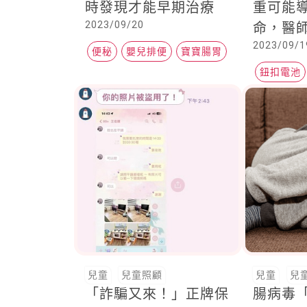
時發現才能早期治療
重可能
2023/09/20
命，醫
2023/09/1
可以先
便秘
嬰兒排便
寶寶腸胃
鈕扣電池
兒童
兒童照顧
兒童
兒
「詐騙又來！」正牌保
腸病毒