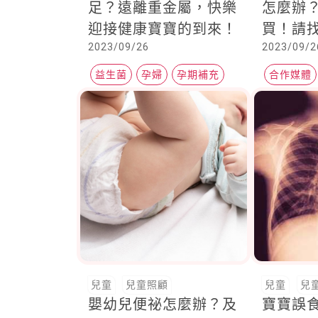
足？遠離重金屬，快樂
怎麼辦
迎接健康寶寶的到來！
買！請
2023/09/26
2023/09/2
「兒童
益生菌
孕婦
孕期補充
合作媒體
名人部落
兒童
兒童照顧
兒童
兒
嬰幼兒便祕怎麼辦？及
寶寶誤