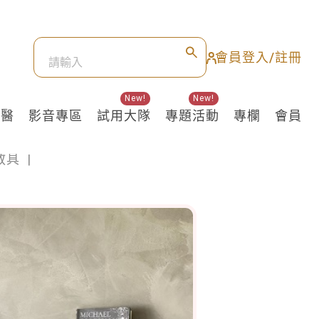
會員登入/註冊
New!
New!
良醫
影音專區
試用大隊
專題活動
專欄
會員
教具
|