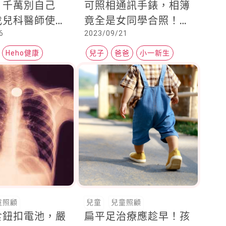
？千萬別自己
可照相通訊手錶，相簿
找兒科醫師使用
竟全是女同學合照！爸
6
2023/09/21
專用暈車藥」
爸又氣又笑又無奈
Heho健康
兒子
爸爸
小一新生
客
童照顧
兒童
兒童照顧
食鈕扣電池，嚴
扁平足治療應趁早！孩