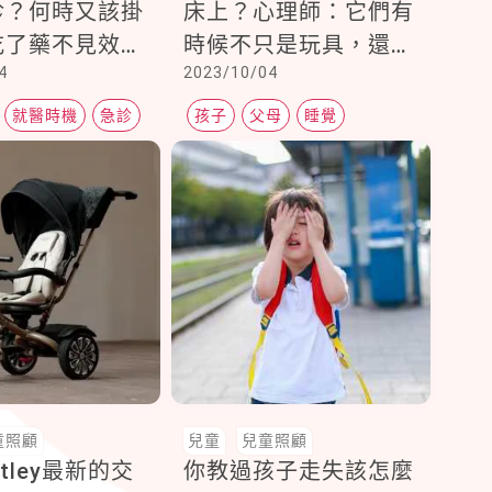
診？何時又該掛
床上？心理師：它們有
吃了藥不見效該
時候不只是玩具，還是
4
2023/10/04
一家嗎？
孩子們的情感寄託和慰
藉
就醫時機
急診
孩子
父母
睡覺
童照顧
兒童
兒童照顧
tley最新的交
你教過孩子走失該怎麼