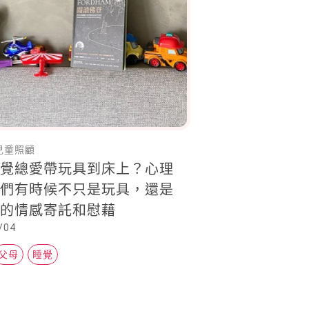
兒童照顧
睡覺總愛帶玩具到床上？心理
它們有時候不只是玩具，還是
們的情感寄託和慰藉
/04
父母
睡覺