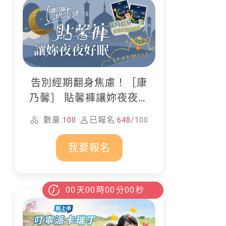
告別經期翻身焦慮！［康
乃馨］ 貼馨褲讓妳夜夜好
眠
數量:
已報名:
/
100
648
100
我要報名
00
天
00
時
00
分
00
秒