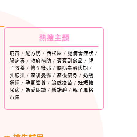
熱搜主題
疫苗
/
配方奶
/
西松屋
/
腸病毒症狀
/
腸病毒
/
政府補助
/
寶寶副食品
/
親
子教養
/
懷孕徵兆
/
腸病毒潛伏期
/
乳腺炎
/
產後憂鬱
/
產後瘦身
/
奶瓶
選擇
/
孕期營養
/
流感疫苗
/
妊娠糖
尿病
/
為愛朗讀
/
樂諾碧
/
親子風格
市集