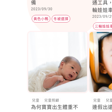
備
通工具
2023/09/30
輪娃娃
2023/09/2
Contine
黃色小鴨
冬被選擇
Mulli
三輪娃娃
計，複
手推車
兒童
兒童照顧
兒童
兒
為何寶寶出生體重不
連假出