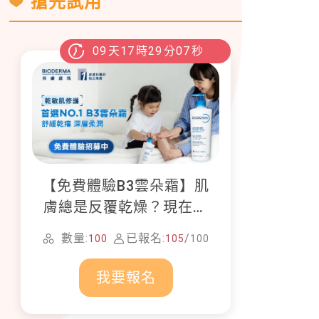
搶先試用
09
天
17
時
29
分
05
秒
【免費體驗B3雲朵霜】肌
膚總是反覆乾燥？現在就
加入貝膚黛瑪修護體驗計
數量:
已報名:
/
100
105
100
畫！
我要報名