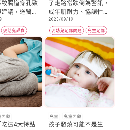
導致腸道穿孔致
子走路常跌倒為警訊，
師建議，送醫前
成年肌耐力、協調性將
9
2023/09/19
吃這東西
差人一等！
嬰幼兒誤食
嬰幼兒足部問題
兒童足部
合作媒體
童照顧
兒童
兒童照顧
「吃這4大特點
孩子發燒可能不是生