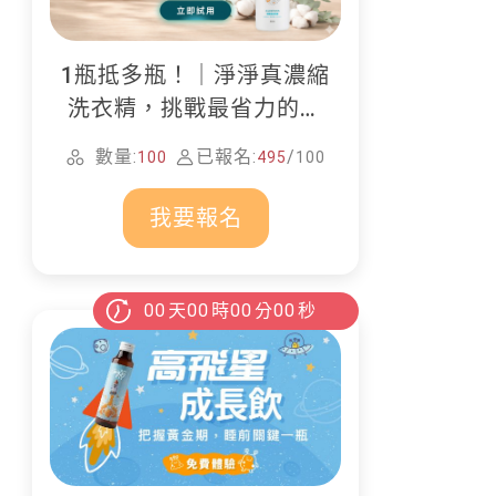
1瓶抵多瓶！｜淨淨真濃縮
洗衣精，挑戰最省力的居
家清潔
數量:
已報名:
/
100
495
100
我要報名
00
天
00
時
00
分
00
秒