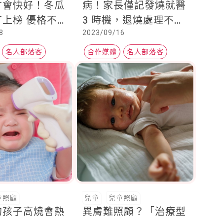
才會快好！冬瓜
病！家長僅記發燒就醫
上榜 優格不
3 時機，退燒處理不慌
8
2023/09/16
亂
名人部落客
合作媒體
名人部落客
Heho健康
童照顧
兒童
兒童照顧
的孩子高燒會熱
異膚難照顧？「治療型