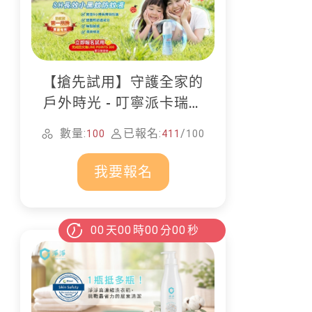
【搶先試用】守護全家的
戶外時光 - 叮寧派卡瑞丁
防蚊液
數量:
已報名:
/
100
411
100
我要報名
00
天
00
時
00
分
00
秒