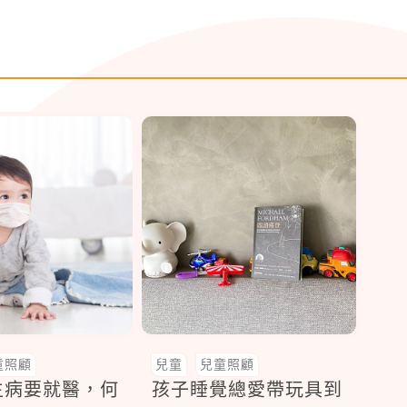
童照顧
兒童
兒童照顧
生病要就醫，何
孩子睡覺總愛帶玩具到