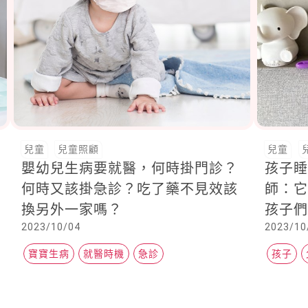
兒童
兒童照顧
兒童
嬰幼兒生病要就醫，何時掛門診？
孩子
何時又該掛急診？吃了藥不見效該
師：
換另外一家嗎？
孩子
2023/10/04
2023/10
寶寶生病
就醫時機
急診
孩子