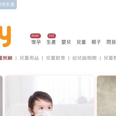
國際母乳週
New!
hot
懷孕
生產
嬰兒
兒童
親子
問
兒童
童照顧
|
兒童用品
|
兒童飲食
|
幼兒園相關
|
兒童