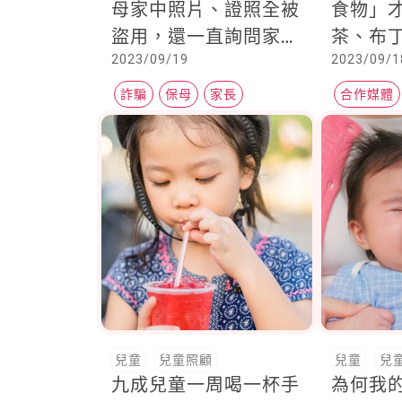
母家中照片、證照全被
食物」
盜用，還一直詢問家長
茶、布丁
2023/09/19
2023/09/1
個資......
建議吃
詐騙
保母
家長
合作媒體
常春月刊
兒童
兒童照顧
兒童
兒
九成兒童一周喝一杯手
為何我