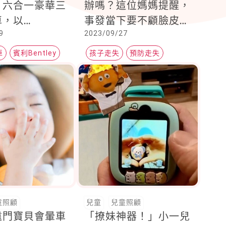
，六合一豪華三
辦嗎？這位媽媽提醒，
車，以
事發當下要不顧臉皮做
9
2023/09/27
ntal GT
這件事，絕對不要悶著
ner車款爲靈感設
頭自己找
車
賓利Bentley
孩子走失
預防走失
製極致美學
童照顧
兒童
兒童照顧
遠門寶貝會暈車
「撩妹神器！」小一兒