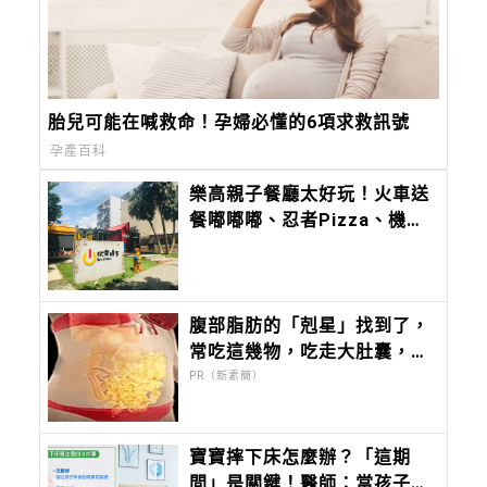
胎兒可能在喊救命！孕婦必懂的6項求救訊號
孕產百科
樂高親子餐廳太好玩！火車送
餐嘟嘟嘟、忍者Pizza、機器
人雞蛋糕......可愛細節帶你進
入樂高電影場景！
腹部脂肪的「剋星」找到了，
常吃這幾物，吃走大肚囊，瘦
出小蠻腰
PR（新素簡）
寶寶摔下床怎麼辦？「這期
間」是關鍵！醫師：當孩子出