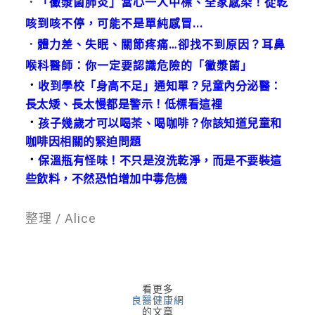
．
「黴漿菌肺炎」當心一人中標、全家感染！從乾
咳到咳不停，可能不是單純感冒...
．
體力差、失眠、關節疼痛…卻找不到原因？耳鼻
喉科醫師：你一定要認識危險的「黴漿菌」
．
收到學校「身高不足」通知單？兒童內分泌醫：
長太矮、長太慢都是警示！低標看這裡
．
孩子幾歲才可以喝茶、喝咖啡？你該知道兒童和
咖啡因相關的緊迫問題
．
保溫瓶有怪味！不只是沒洗乾淨，而是不要裝這
些飲料，不然恐怕增加中毒危機
整理 / Alice
看更多
良醫健康網
的文章