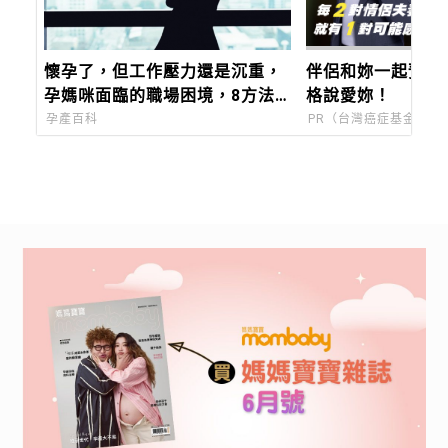
懷孕了，但工作壓力還是沉重，
伴侶和妳一起預防
孕媽咪面臨的職場困境，8方法
格說愛妳！
助妳好孕
孕產百科
PR（台灣癌症基金會）