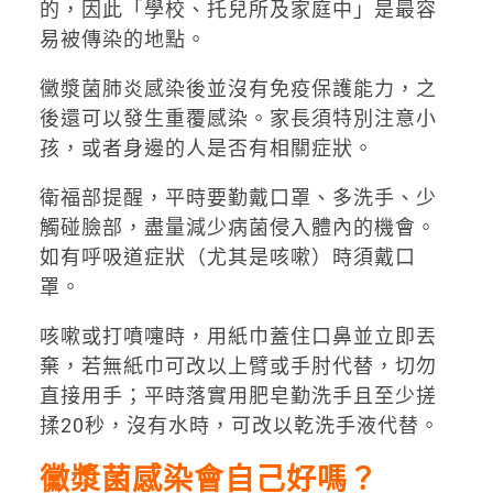
的，因此「學校、托兒所及家庭中」是最容
易被傳染的地點。
黴漿菌肺炎感染後並沒有免疫保護能力，之
後還可以發生重覆感染。家長須特別注意小
孩，或者身邊的人是否有相關症狀。
衛福部提醒，平時要勤戴口罩、多洗手、少
觸碰臉部，盡量減少病菌侵入體內的機會。
如有呼吸道症狀（尤其是咳嗽）時須戴口
罩。
咳嗽或打噴嚏時，用紙巾蓋住口鼻並立即丟
棄，若無紙巾可改以上臂或手肘代替，切勿
直接用手；平時落實用肥皂勤洗手且至少搓
揉20秒，沒有水時，可改以乾洗手液代替。
黴漿菌感染會自己好嗎？