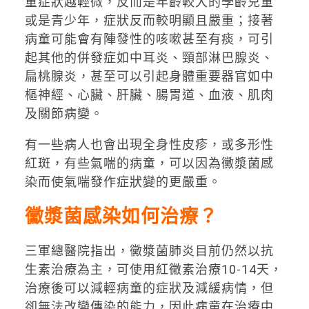
童症狀越輕微，反而是年齡較大的學齡兒童
或是青少年，症狀反而較明顯且嚴重；接著
病童可能會有陣發性的咳嗽甚至有痰，可引
起其他的併發症如中耳炎、頸部淋巴腺炎、
扁桃腺炎，甚至可以引起身體重要器官如中
樞神經、心臟、肝臟、腸胃道、血液、肌肉
及關節病變。
有一些病人也會出現全身性皮疹，或多形性
紅斑，有些氣喘的病童，可以因為黴漿菌感
染而使氣喘發作症狀變的更嚴重。
黴漿菌感染如何治療？
三軍總醫院指出，黴漿菌肺炎目前仍然以抗
生素治療為主，可使用紅黴素治療10-14天，
治療後可以減輕病童的症狀及減緩病情，但
卻無法改變傳染的能力，因此病童在治療中