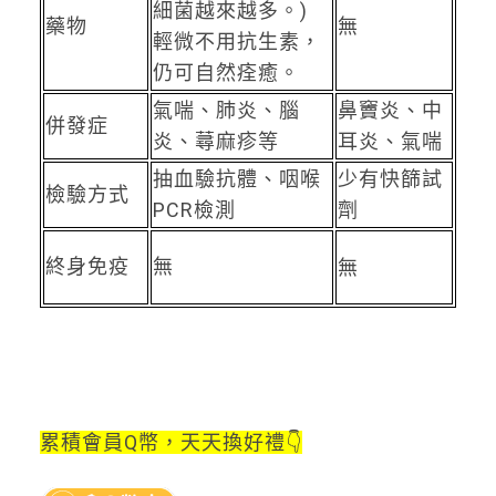
細菌越來越多。)
藥物
無
輕微不用抗生素，
仍可自然痊癒。
氣喘、肺炎、腦
鼻竇炎、中
併發症
炎、蕁麻疹等
耳炎、氣喘
抽血驗抗體、咽喉
少有快篩試
檢驗方式
PCR檢測
劑
終身免疫
無
無
累積會員Q幣，天天換好禮👇