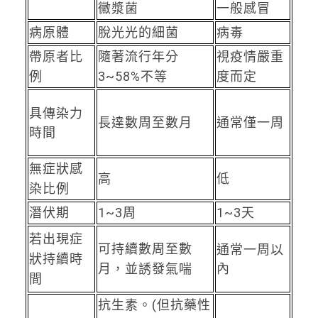
黴漿菌
一般感冒
病原體
脫光光的細菌
病毒
帶原者比
隨著流行年分
視疫情嚴重
例
3~58%不等
度而定
具傳染力
長達數周至數月
通常僅一周
時間
無症狀感
高
低
染比例
潛伏期
1~3周
1~3天
若出現症
可持續數周至數
通常一周以
狀持續時
月，並誘發氣喘
內
間
抗生素。(但抗藥性