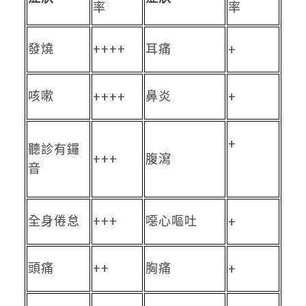
率
率
發燒
++++
耳痛
+
咳嗽
鼻炎
++++
+
+
聽診有鑼
+++
腹瀉
音
全身倦怠
+++
噁心嘔吐
+
頭痛
++
胸痛
+