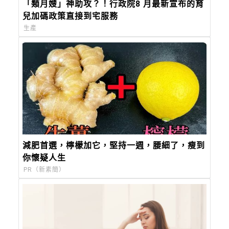
「類月嫂」神助攻？！行政院8 月最新宣布的育
兒加碼政策直接到宅服務
生產
減肥首選，檸檬加它，堅持一週，腰細了，瘦到
你懷疑人生
PR（新素簡）