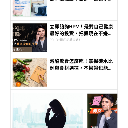
現8症狀應盡速就醫
立即諮詢HPV！是對自己健康
最好的投資，把握現在不嫌
晚！
PR（台灣癌症基金會）
減醣飲食怎麼吃！掌握碳水比
例與食材選擇，不挨餓也能
瘦，就連媽媽長久的疲憊感都
減緩