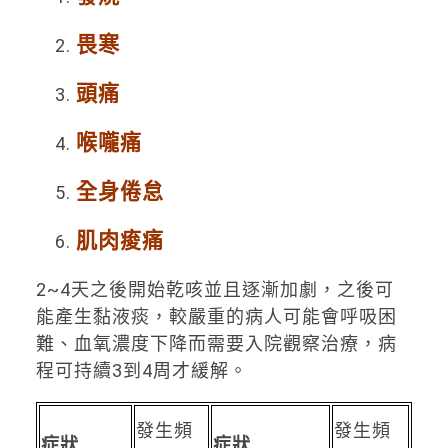
畏寒
頭痛
喉嚨痛
全身倦怠
肌肉痠痛
2~4天之後開始乾咳並且逐漸加劇，之後可
能產生黏液痰，較嚴重的病人可能會呼吸困
難、血氧濃度下降而需要入院觀察治療，病
程可持續3到4周才緩解。
發生頻
發生頻
症狀
症狀