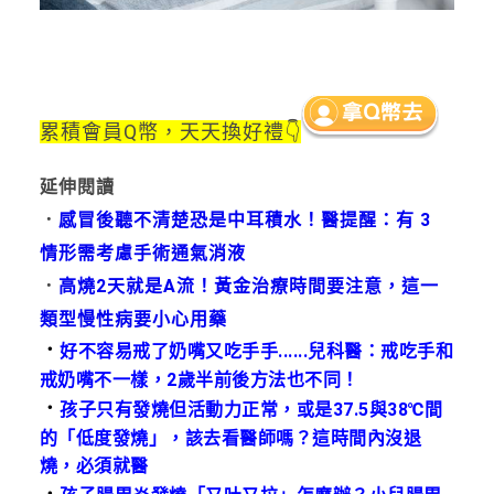
累積會員Q幣，天天換好禮👇
延伸閱讀
．
感冒後聽不清楚恐是中耳積水！醫提醒：有 3
情形需考慮手術通氣消液
．
高燒2天就是A流！黃金治療時間要注意，這一
類型慢性病要小心用藥
．
好不容易戒了奶嘴又吃手手......兒科醫：戒吃手和
戒奶嘴不一樣，2歲半前後方法也不同！
．
孩子只有發燒但活動力正常，或是37.5與38℃間
的「低度發燒」，該去看醫師嗎？這時間內沒退
燒，必須就醫