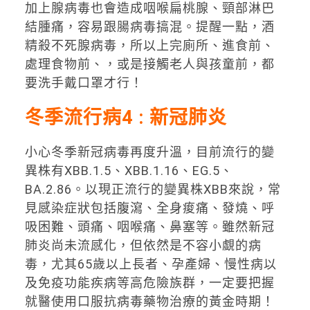
加上腺病毒也會造成咽喉扁桃腺、頸部淋巴
結腫痛，容易跟腸病毒搞混。提醒一點，酒
精殺不死腺病毒，所以上完廁所、進食前、
處理食物前、，或是接觸老人與孩童前，都
要洗手戴口罩才行！
冬季流行病4 : 新冠肺炎
小心冬季新冠病毒再度升溫，目前流行的變
異株有XBB.1.5、XBB.1.16、EG.5、
BA.2.86。以現正流行的變異株XBB來說，常
見感染症狀包括腹瀉、全身痠痛、發燒、呼
吸困難、頭痛、咽喉痛、鼻塞等。雖然新冠
肺炎尚未流感化，但依然是不容小覷的病
毒，尤其65歲以上長者、孕產婦、慢性病以
及免疫功能疾病等高危險族群，一定要把握
就醫使用口服抗病毒藥物治療的黃金時期！