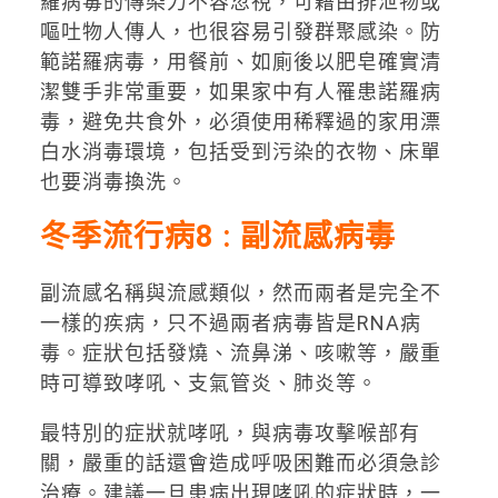
羅病毒的傳染力不容忽視，可藉由排泄物或
嘔吐物人傳人，也很容易引發群聚感染。防
範諾羅病毒，用餐前、如廁後以肥皂確實清
潔雙手非常重要，如果家中有人罹患諾羅病
毒，避免共食外，必須使用稀釋過的家用漂
白水消毒環境，包括受到污染的衣物、床單
也要消毒換洗。
冬季流行病8 : 副流感病毒
副流感名稱與流感類似，然而兩者是完全不
一樣的疾病，只不過兩者病毒皆是RNA病
毒。症狀包括發燒、流鼻涕、咳嗽等，嚴重
時可導致哮吼、支氣管炎、肺炎等。
最特別的症狀就哮吼，與病毒攻擊喉部有
關，嚴重的話還會造成呼吸困難而必須急診
治療。建議一旦患病出現哮吼的症狀時，一