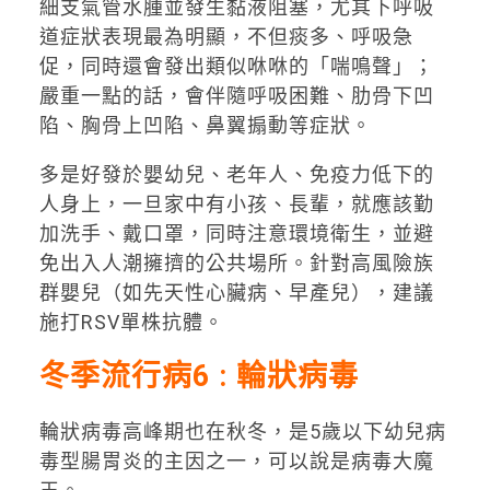
細支氣管水腫並發生黏液阻塞，尤其下呼吸
道症狀表現最為明顯，不但痰多、呼吸急
促，同時還會發出類似咻咻的「喘鳴聲」；
嚴重一點的話，會伴隨呼吸困難、肋骨下凹
陷、胸骨上凹陷、鼻翼搧動等症狀。
多是好發於嬰幼兒、老年人、免疫力低下的
人身上，一旦家中有小孩、長輩，就應該勤
加洗手、戴口罩，同時注意環境衛生，並避
免出入人潮擁擠的公共場所。針對高風險族
群嬰兒（如先天性心臟病、早產兒），建議
施打RSV單株抗體。
冬季流行病6 : 輪狀病毒
輪狀病毒高峰期也在秋冬，是5歲以下幼兒病
毒型腸胃炎的主因之一，可以說是病毒大魔