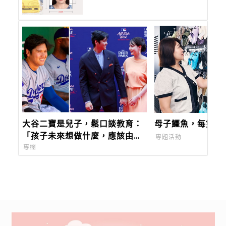
大谷二寶是兒子，鬆口談教育：
母子鱷魚，每雙鞋
「孩子未來想做什麼，應該由他
專題活動
們自己決定。」
專欄