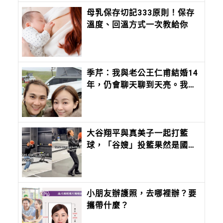
母乳保存切記333原則！保存
溫度、回溫方式一次教給你
季芹：我與老公王仁甫結婚14
年，仍會聊天聊到天亮。我們
是夫妻，更是一輩子的「芹
仁」。
大谷翔平與真美子一起打籃
球，「谷嫂」投籃果然是國手
等級，影片瘋傳
小朋友辦護照，去哪裡辦？要
攜帶什麼？