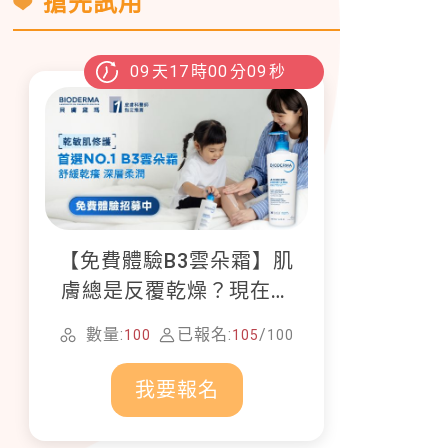
搶先試用
09
天
17
時
00
分
08
秒
【免費體驗B3雲朵霜】肌
膚總是反覆乾燥？現在就
加入貝膚黛瑪修護體驗計
數量:
已報名:
/
100
105
100
畫！
我要報名