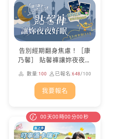
告別經期翻身焦慮！［康
乃馨］ 貼馨褲讓妳夜夜好
眠
數量:
已報名:
/
100
648
100
我要報名
00
天
00
時
00
分
00
秒