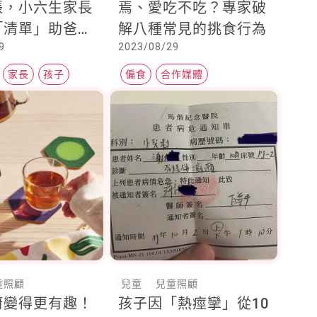
張，小六生家長
焉、愛吃不吃？專家破
「清單」助爸媽
解八種常見的挑食行為
9
2023/08/29
軍心
家長
孩子
偏食
合作媒體
名人部落客
童照顧
兒童
兒童照顧
廚變得更有趣！
孩子因「熱痙攣」從10