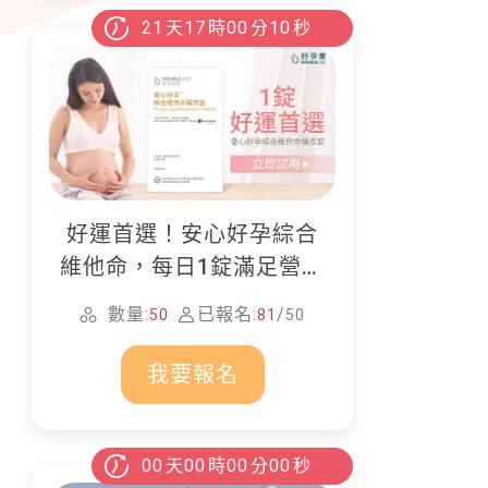
21
天
17
時
00
分
09
秒
好運首選！安心好孕綜合
維他命，每日1錠滿足營養
所需
數量:
已報名:
/
50
81
50
我要報名
00
天
00
時
00
分
00
秒