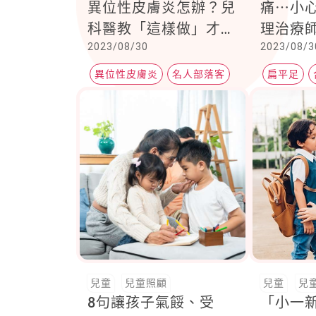
異位性皮膚炎怎辦？兒
痛⋯小
科醫教「這樣做」才是
理治療
2023/08/30
2023/08/3
正解
招」
異位性皮膚炎
名人部落客
扁平足
優活健康網
名人部落
兒童
兒童照顧
兒童
兒
8句讓孩子氣餒、受
「小一