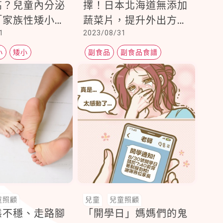
高？兒童內分泌
擇！日本北海道無添加
「家族性矮小」
蔬菜片，提升外出方便
1
2023/08/31
質性生長遲緩」
性，爸媽準備超
easy！
小
矮小
副食品
副食品食譜
長遲緩
寶寶副食品
童照顧
兒童
兒童照顧
態不穩、走路腳
「開學日」媽媽們的鬼