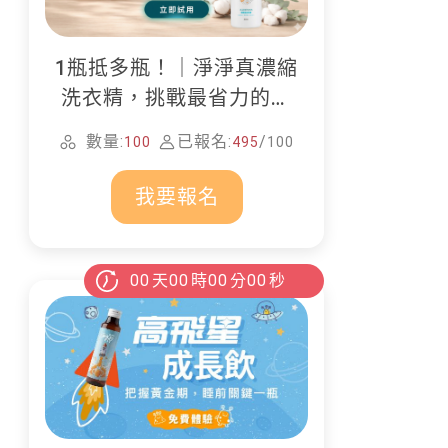
1瓶抵多瓶！｜淨淨真濃縮
洗衣精，挑戰最省力的居
家清潔
數量:
已報名:
/
100
495
100
我要報名
00
天
00
時
00
分
00
秒