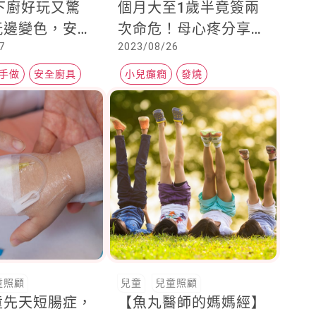
讓下廚好玩又驚
個月大至1歲半竟簽兩
玩邊變色，安全
次命危！母心疼分享歷
7
2023/08/26
節讓爸媽超安心
程
手做
安全廚具
小兒癲癇
發燒
童照顧
兒童
兒童照顧
童先天短腸症，
【魚丸醫師的媽媽經】