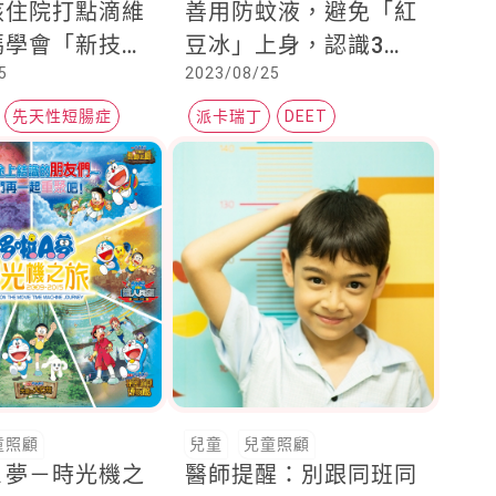
該住院打點滴維
善用防蚊液，避免「紅
媽學會「新技
豆冰」上身，認識3種
5
2023/08/25
在家也能打點
實證有效成分
先天性短腸症
派卡瑞丁
DEET
營養照護
夏季防蚊
童照顧
兒童
兒童照顧
Ａ夢－時光機之
醫師提醒：別跟同班同