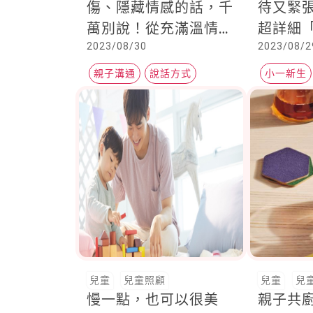
傷、隱藏情感的話，千
待又緊
萬別說！從充滿溫情的
超詳細
2023/08/30
2023/08/2
對話開始，讓孩子從中
們穩定
得到認同感
親子溝通
說話方式
小一新生
兒童
兒童照顧
兒童
兒
慢一點，也可以很美
親子共