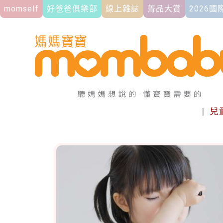
momself
好爸爸俱樂部
線上雜誌
菁品大賞
2026
|
兒