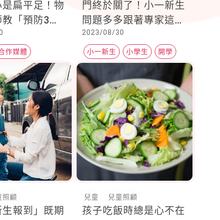
心是扁平足！物
門終於關了！小一新生
師教「預防3
問題多多跟著專家這麼
0
2023/08/30
做
合作媒體
小一新生
小學生
開學
客
童照顧
兒童
兒童照顧
新生報到」既期
孩子吃飯時總是心不在