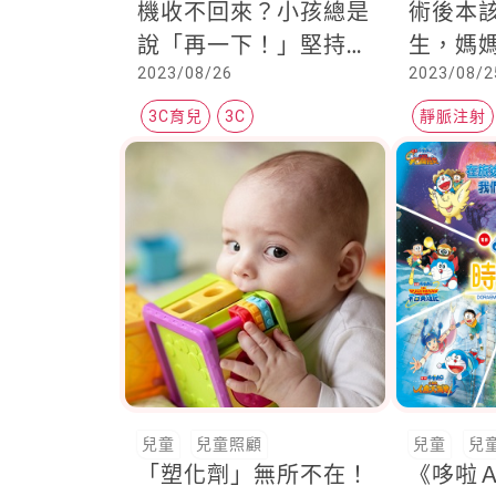
機收不回來？小孩總是
術後本
說「再一下！」堅持與
生，媽
2023/08/26
2023/08/2
妥協之間，父母該怎麼
術」，
辦？
滴！
3C育兒
3C
靜脈注射
居家靜脈
兒童
兒童照顧
兒童
兒
「塑化劑」無所不在！
《哆啦