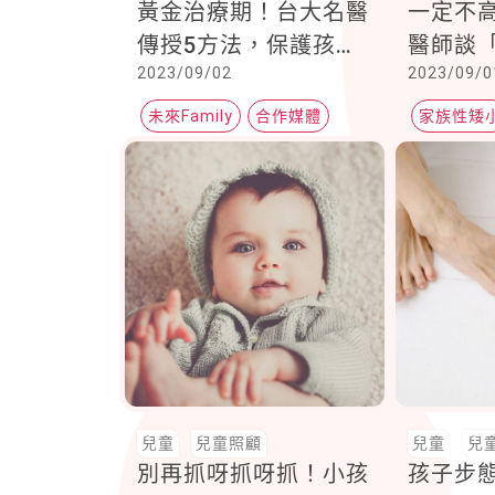
黃金治療期！台大名醫
一定不
傳授5方法，保護孩子
醫師談
2023/09/02
2023/09/0
的眼睛健康
與「體
未來Family
合作媒體
家族性矮
名人部落客
體質性生
兒童
兒童照顧
兒童
兒
別再抓呀抓呀抓！小孩
孩子步