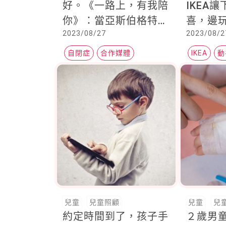
好。《一路上，有我陪
IKEA
你》：當亞斯伯格特質
喜，邊
2023/08/27
2023/08/2
父親遇上自閉症兒子
設計細
自閉症
合作媒體
IKEA
動
名人部落客
兒童
兒童照顧
兒童
兒
約定時間到了，孩子手
２歲男