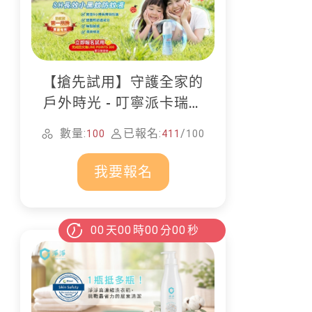
【搶先試用】守護全家的
戶外時光 - 叮寧派卡瑞丁
防蚊液
數量:
已報名:
/
100
411
100
我要報名
00
天
00
時
00
分
00
秒