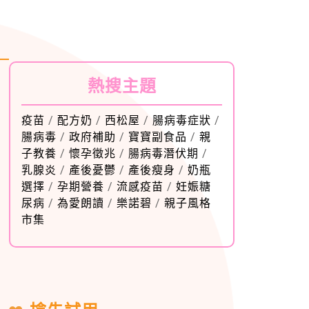
熱搜主題
疫苗
/
配方奶
/
西松屋
/
腸病毒症狀
/
腸病毒
/
政府補助
/
寶寶副食品
/
親
子教養
/
懷孕徵兆
/
腸病毒潛伏期
/
乳腺炎
/
產後憂鬱
/
產後瘦身
/
奶瓶
選擇
/
孕期營養
/
流感疫苗
/
妊娠糖
尿病
/
為愛朗讀
/
樂諾碧
/
親子風格
市集