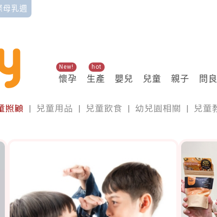
國際母乳週
New!
hot
懷孕
生產
嬰兒
兒童
親子
問
兒童
童照顧
|
兒童用品
|
兒童飲食
|
幼兒園相關
|
兒童