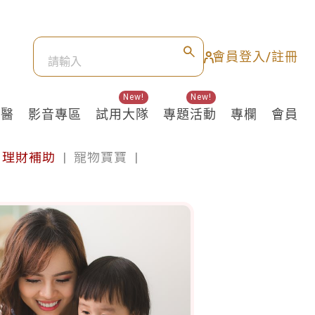
會員登入/註冊
New!
New!
良醫
影音專區
試用大隊
專題活動
專欄
會員
理財補助
|
寵物寶寶
|