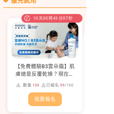
搶先試用
10
天
00
時
43
分
06
秒
【免費體驗B3雲朵霜】肌
膚總是反覆乾燥？現在就
加入貝膚黛瑪修護體驗計
數量:
已報名:
/
100
99
100
畫！
我要報名