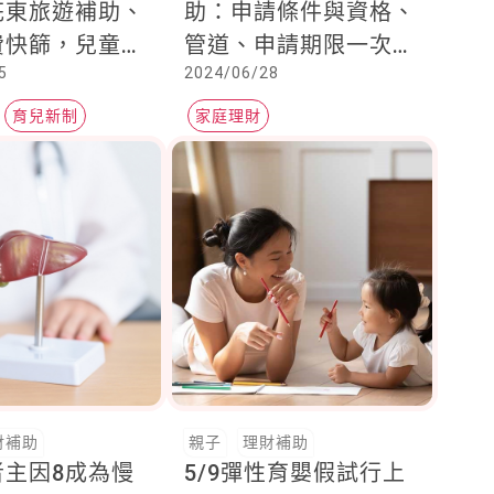
花東旅遊補助、
助：申請條件與資格、
費快篩，兒童發
管道、申請期限一次
5
2024/06/28
服務爸媽必知
看，加了房子，生活才
好安頓！
育兒新制
家庭理財
財補助
親子
理財補助
者主因8成為慢
5/9彈性育嬰假試行上