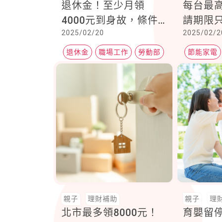
退休金！至少月領
每台最高
4000元到身故，條件
請期限
2025/02/20
2025/02/2
曝光
退休金
職場工作
勞動部
節能家電
補助相關
親子
理財補助
親子
理
北市最多領8000元！
育嬰留