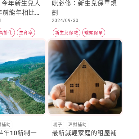
：今年新生兒人
咪必修：新生兒保單規
年前龍年相比大
劃
1
2024/09/30
高齡化
生育率
新生兒保險
罐頭保單
醫療險
財補助
親子
理財補助
下半年10新制一
最新減輕家庭的租屋補