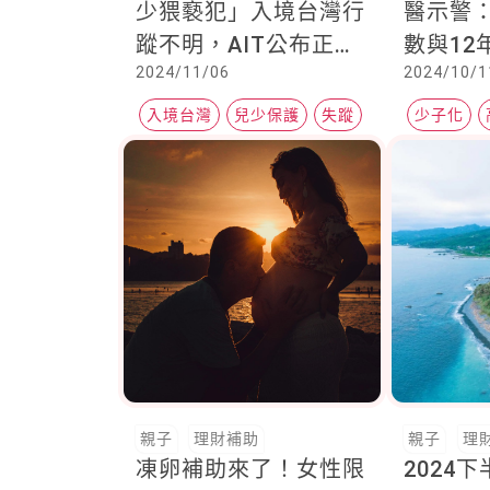
少猥褻犯」入境台灣行
醫示警
蹤不明，AIT公布正面
數與12
2024/11/06
2024/10/1
照
減7成
入境台灣
兒少保護
失蹤
少子化
親子
理財補助
親子
理
凍卵補助來了！女性限
2024