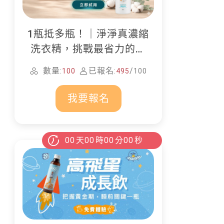
1瓶抵多瓶！｜淨淨真濃縮
洗衣精，挑戰最省力的居
家清潔
數量:
已報名:
/
100
495
100
我要報名
00
天
00
時
00
分
00
秒