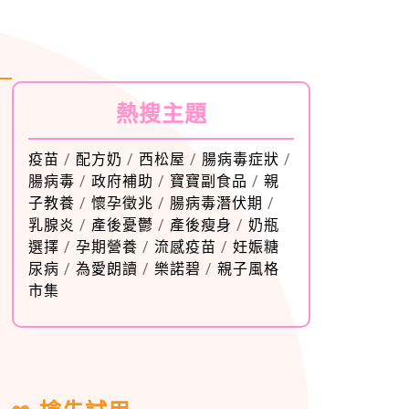
熱搜主題
疫苗
/
配方奶
/
西松屋
/
腸病毒症狀
/
腸病毒
/
政府補助
/
寶寶副食品
/
親
子教養
/
懷孕徵兆
/
腸病毒潛伏期
/
乳腺炎
/
產後憂鬱
/
產後瘦身
/
奶瓶
選擇
/
孕期營養
/
流感疫苗
/
妊娠糖
尿病
/
為愛朗讀
/
樂諾碧
/
親子風格
市集