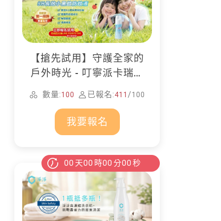
【搶先試用】守護全家的
戶外時光 - 叮寧派卡瑞丁
防蚊液
數量:
已報名:
/
100
411
100
我要報名
00
天
00
時
00
分
00
秒