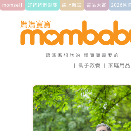
momself
好爸爸俱樂部
線上雜誌
菁品大賞
2026
|
親子教養
|
家庭用品