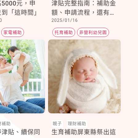
5000元，申
津貼完整指南：補助金
只到「這時間」
額、申請流程，還有各
0
2025/01/16
縣市加碼生育補助詳
解，一次搞懂！
家電補助
托育補助
非營利幼兒園
育兒津貼
財補助
親子
理財補助
停津貼、續保同
生育補助屏東縣祭出這