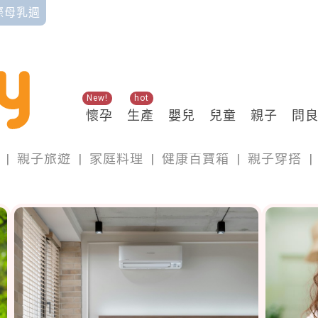
國際母乳週
New!
hot
懷孕
生產
嬰兒
兒童
親子
問
親子
|
親子旅遊
|
家庭料理
|
健康百寶箱
|
親子穿搭
|