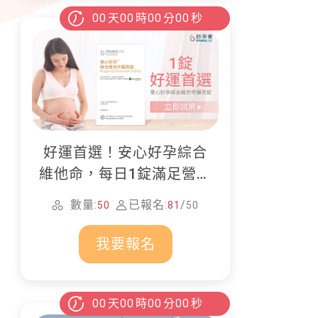
00
天
00
時
00
分
00
秒
好運首選！安心好孕綜合
維他命，每日1錠滿足營養
所需
數量:
已報名:
/
50
81
50
我要報名
00
天
00
時
00
分
00
秒