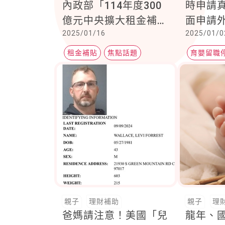
內政部「114年度300
時申請
億元中央擴大租金補貼
面申請
2025/01/16
2025/01/0
專案」多項加碼，幫助
保局「
育兒家庭減輕經濟負擔
統」，
租金補貼
焦點話題
育嬰留職
利
育兒補助
嬰兒照顧
親子
理財補助
親子
理
爸媽請注意！美國「兒
龍年、