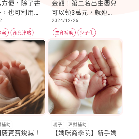
真方便，除了書
金額！第二名出生嬰兒
外，也可利用勞
可以領3萬元，就連到
2
2024/12/26
e化服務系
府月嫂都免費
簡單、快速又便
停薪
育兒津貼
生育補助
少子化
育兒津貼
財補助
親子
理財補助
國慶寶寶銳減！
【媽咪商學院】新手媽