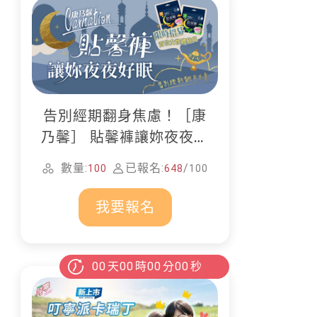
告別經期翻身焦慮！［康
乃馨］ 貼馨褲讓妳夜夜好
眠
數量:
已報名:
/
100
648
100
我要報名
00
天
00
時
00
分
00
秒