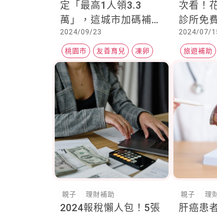
定「最高1人領3.3
次看！
萬」，這城市加碼補助
診所免
2024/09/23
2024/07/1
全國最高
展篩檢
桃園市
友善育兒
凍卵
旅遊補助
2024新制
親子
理財補助
親子
理
2024報稅懶人包！5張
肝癌患