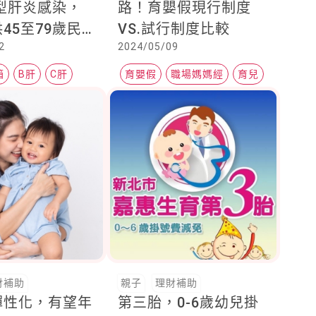
型肝炎感染，
路！育嬰假現行制度
45至79歲民
VS.試行制度比較
2
2024/05/09
一次免費篩檢
箱
B肝
C肝
育嬰假
職場媽媽經
育兒
財補助
親子
理財補助
彈性化，有望年
第三胎，0-6歲幼兒掛