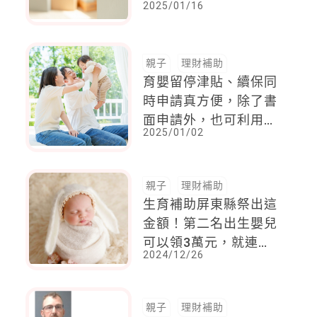
2025/01/16
專案」多項加碼，幫助
育兒家庭減輕經濟負擔
親子
理財補助
育嬰留停津貼、續保同
時申請真方便，除了書
面申請外，也可利用勞
2025/01/02
保局「e化服務系
統」，簡單、快速又便
利
親子
理財補助
生育補助屏東縣祭出這
金額！第二名出生嬰兒
可以領3萬元，就連到
2024/12/26
府月嫂都免費
親子
理財補助