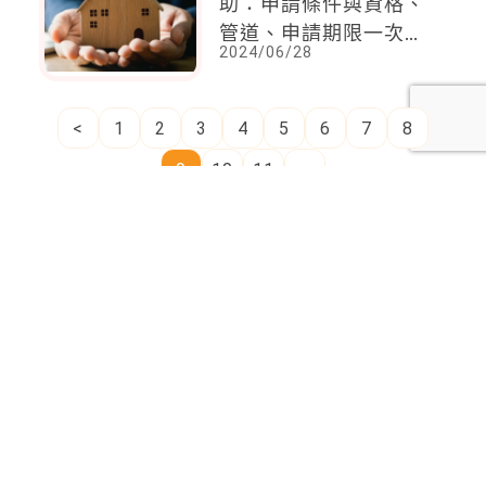
助：申請條件與資格、
管道、申請期限一次
2024/06/28
看，加了房子，生活才
好安頓！
<
1
2
3
4
5
6
7
8
9
10
11
>