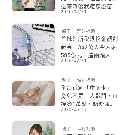
送兩劑帶狀疱疹疫苗，
2025/07/31
蔣萬安：照顧長輩不手
軟！
親子
理財補助
首批綜所稅退稅金額創
新高！362萬人今入帳
585億元，這兩類人優
2025/07/31
先獲得退稅
親子
理財補助
全台首創「童萌卡」！
育兒不是一人戰鬥，直
接發1萬點，奶粉尿布
2025/06/17
全都能換
親子
理財補助