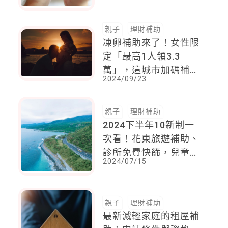
親子
理財補助
凍卵補助來了！女性限
定「最高1人領3.3
萬」，這城市加碼補助
2024/09/23
全國最高
親子
理財補助
2024下半年10新制一
次看！花東旅遊補助、
診所免費快篩，兒童發
2024/07/15
展篩檢服務爸媽必知
親子
理財補助
最新減輕家庭的租屋補