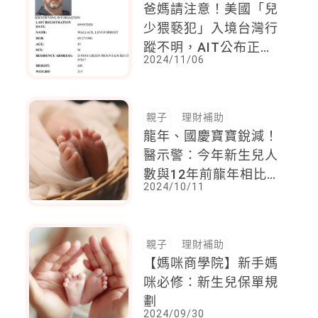
爸媽請注意！美國「兒
少猥褻犯」入境台灣行
蹤不明，AIT公布正面
2024/11/06
照
親子
理財補助
龍年、國慶寶寶銳減！
醫示警：今年新生兒人
數與12年前龍年相比大
2024/10/11
減7成
親子
理財補助
【媽咪商學院】新手媽
咪必修：新生兒保單規
劃
2024/09/30