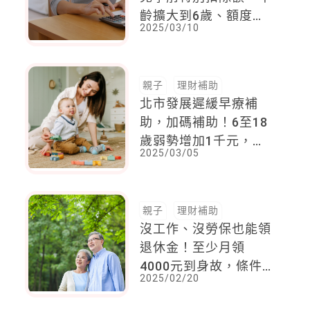
齡擴大到6歲、額度提
2025/03/10
至15萬。爸媽快來看看
是否符合條件
親子
理財補助
北市發展遲緩早療補
助，加碼補助！6至18
歲弱勢增加1千元，分
2025/03/05
別4000元及6000元
親子
理財補助
沒工作、沒勞保也能領
退休金！至少月領
4000元到身故，條件
2025/02/20
曝光