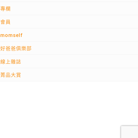
專欄
會員
momself
好爸爸俱樂部
線上雜誌
菁品大賞