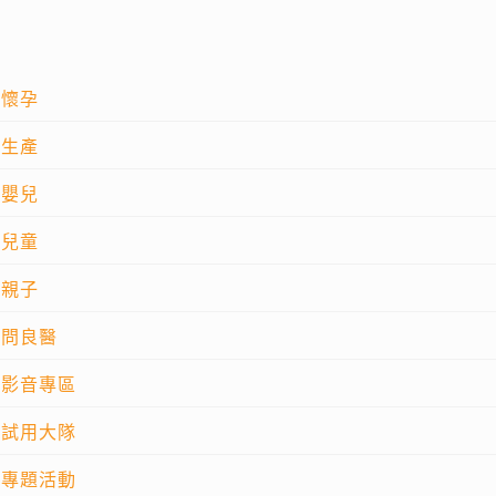
懷孕
生產
嬰兒
兒童
親子
問良醫
影音專區
試用大隊
專題活動