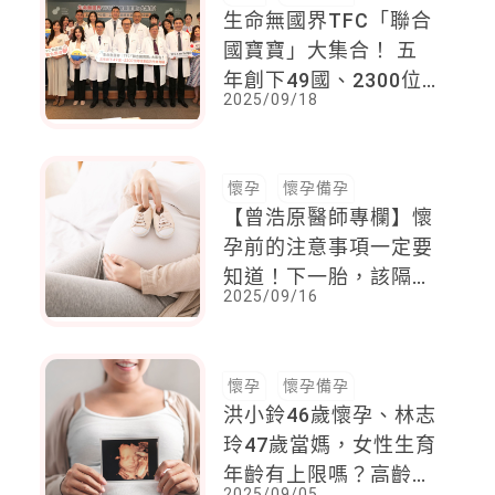
生命無國界TFC「聯合
國寶寶」大集合！ 五
年創下49國、2300位
2025/09/18
國際家庭的生命奇蹟，
打造國際醫療里程碑！
懷孕
懷孕備孕
【曾浩原醫師專欄】懷
孕前的注意事項一定要
知道！下一胎，該隔多
2025/09/16
久？父母最關心的孕育
時機點
懷孕
懷孕備孕
洪小鈴46歲懷孕、林志
玲47歲當媽，女性生育
年齡有上限嗎？高齡拚
2025/09/05