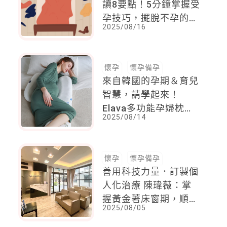
讀8要點！5分鐘掌握受
孕技巧，擺脫不孕的陰
2025/08/16
影
懷孕
懷孕備孕
來自韓國的孕期＆育兒
智慧，請學起來！
Elava多功能孕婦枕、
2025/08/14
甜甜圈互動枕、嬰兒包
巾幫妳成為無壓力的幸
福媽咪
懷孕
懷孕備孕
善用科技力量．訂製個
人化治療 陳瑋薇：掌
握黃金著床窗期，順利
2025/08/05
迎來二寶