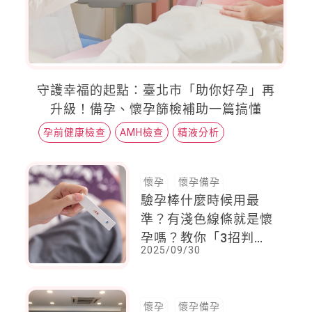
守護幸福的起點：臺北市「助你好孕」再
升級！備孕、懷孕篩檢補助一篇搞懂
孕前健康檢查
AMH檢查
精液分析
懷孕
懷孕備孕
驗孕棒什麼時候用最
準？有淺色線條就是懷
孕嗎？教你「3招判
2025/09/30
讀」才對
懷孕
懷孕備孕