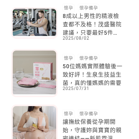
懷孕
懷孕備孕
8成以上男性的精液檢
查都不及格！茂盛醫院
建議，只要最好5件
2025/08/02
事，三個月就能獲得改
善
懷孕
懷孕備孕
50位媽媽實際體驗後一
致好評！生泉生技益生
菌，真的懂媽媽的需要
2025/07/31
懷孕
懷孕備孕
讓撫紋保養從孕期開
始，守護妳與寶寶的親
密連結——新肌霓溫柔