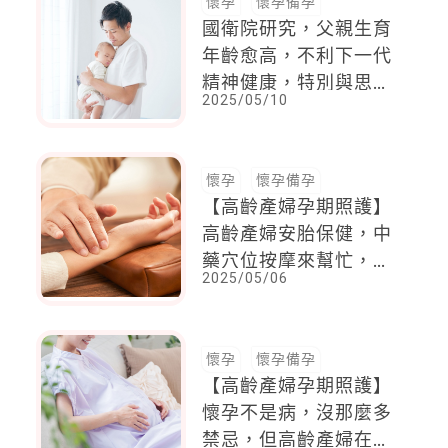
懷孕
懷孕備孕
國衛院研究，父親生育
年齡愈高，不利下一代
精神健康，特別與思覺
2025/05/10
失調症（俗稱精神分裂
症）有關
懷孕
懷孕備孕
【高齡產婦孕期照護】
高齡產婦安胎保健，中
藥穴位按摩來幫忙，務
2025/05/06
必先諮詢專業中醫師，
依個人體質調整藥方
懷孕
懷孕備孕
【高齡產婦孕期照護】
懷孕不是病，沒那麼多
禁忌，但高齡產婦在飲