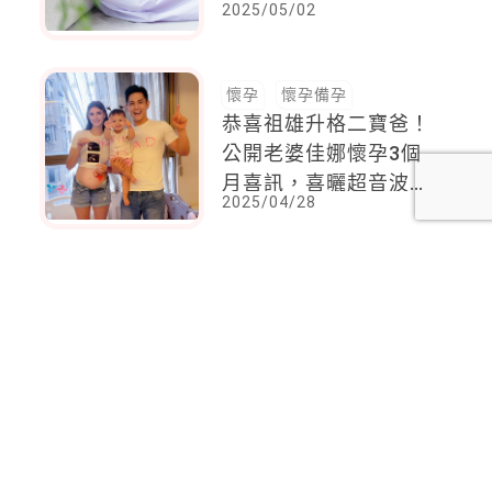
2025/05/02
食、生活習慣與運動等
3大面向多注意細節，
讓孕期健康多一點保障
懷孕
懷孕備孕
恭喜祖雄升格二寶爸！
公開老婆佳娜懷孕3個
月喜訊，喜曬超音波照
2025/04/28
宣布「內內要當姐姐
了」
<
1
2
3
4
5
6
7
8
...
16
17
>