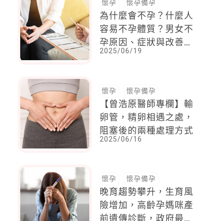
懷孕
懷孕備孕
為什麼會不孕？什麼人
容易不孕體質？男女不
孕原因、症狀與改善方
2025/06/19
法
懷孕
懷孕備孕
【曾浩原醫師專欄】輸
卵管，精卵相遇之處，
阻塞後的兩種處理方式
2025/06/16
懷孕
懷孕備孕
晚育趨勢攀升，生育風
險增加，高齡孕媽咪產
前遺傳診斷，政府最高