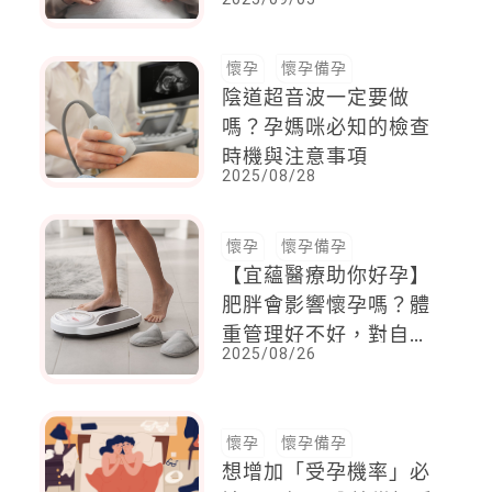
生子先看3條件
懷孕
懷孕備孕
陰道超音波一定要做
嗎？孕媽咪必知的檢查
時機與注意事項
2025/08/28
懷孕
懷孕備孕
【宜蘊醫療助你好孕】
肥胖會影響懷孕嗎？體
重管理好不好，對自然
2025/08/26
懷孕與試管成功率具關
鍵影響力！
懷孕
懷孕備孕
想增加「受孕機率」必