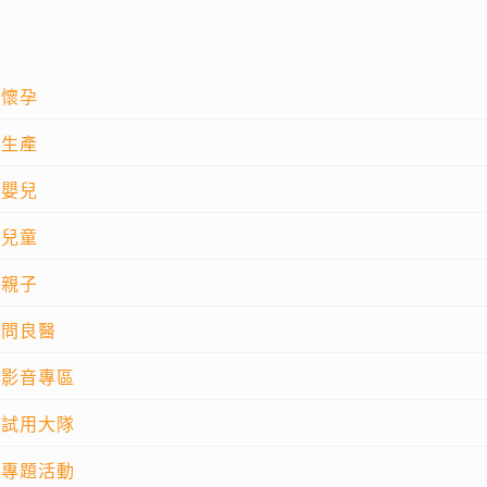
懷孕
生產
嬰兒
兒童
親子
問良醫
影音專區
試用大隊
專題活動