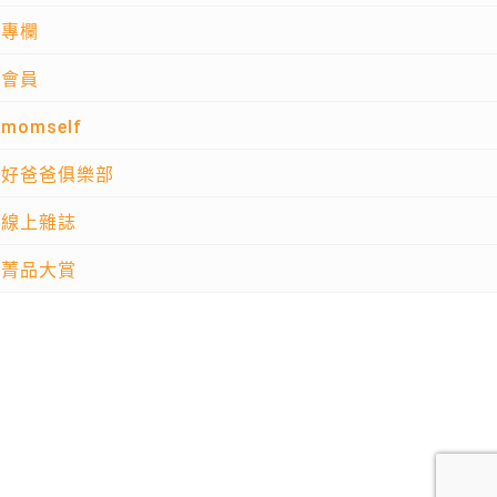
專欄
會員
momself
好爸爸俱樂部
線上雜誌
菁品大賞