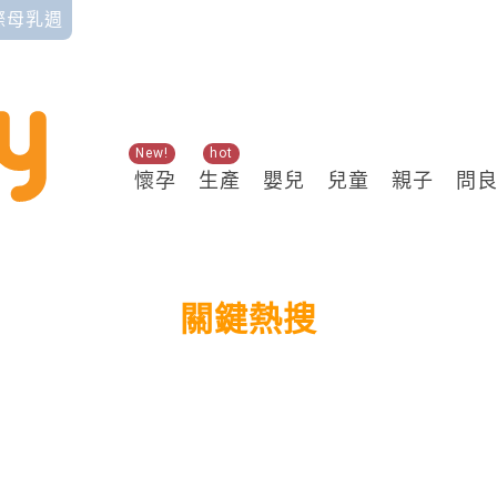
國際母乳週
New!
hot
懷孕
生產
嬰兒
兒童
親子
問
關鍵熱搜