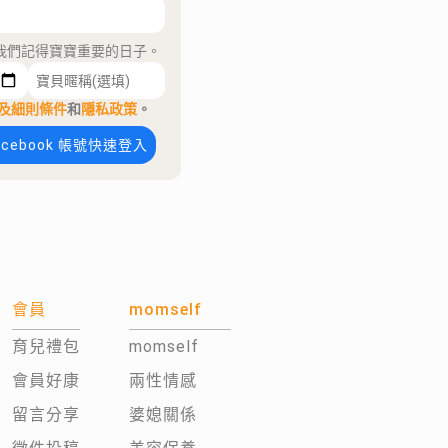
我們記得寶寶重要的日子。
及細則條件
和
隱私政策
。
acebook 帳號快速登入
會員
momself
育兒禮包
momself
會員好康
兩性情感
留言分享
婆媳關係