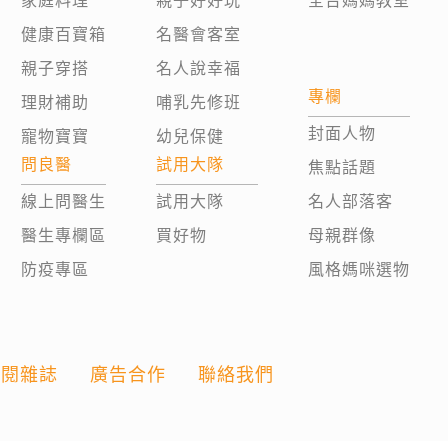
家庭料理
親子好好玩
全台媽媽教室
健康百寶箱
名醫會客室
親子穿搭
名人說幸福
專欄
理財補助
哺乳先修班
封面人物
寵物寶寶
幼兒保健
問良醫
試用大隊
焦點話題
線上問醫生
試用大隊
名人部落客
醫生專欄區
買好物
母親群像
防疫專區
風格媽咪選物
訂閱雜誌
廣告合作
聯絡我們