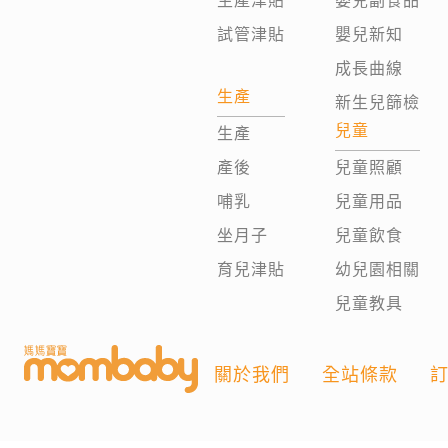
生產津貼
嬰兒副食品
試管津貼
嬰兒新知
成長曲線
生產
新生兒篩檢
兒童
生產
產後
兒童照顧
哺乳
兒童用品
坐月子
兒童飲食
育兒津貼
幼兒園相關
兒童教具
關於我們
全站條款