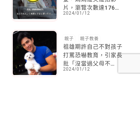
片，瀏覽次數達176萬
2024/01/12
次
親子
親子教養
祖雄期許自己不對孩子
打罵恐嚇教育，引家長
批「沒當過父母不
2024/01/12
懂」，但請想想，別人
吼你，當下是什麼心
情？
<
1
2
...
89
90
91
92
93
94
95
...
137
138
>