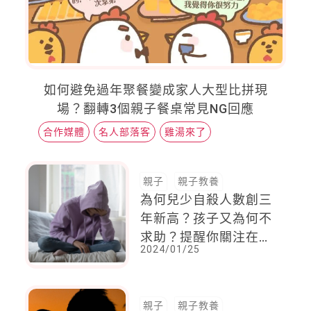
如何避免過年聚餐變成家人大型比拼現
場？翻轉3個親子餐桌常見NG回應
合作媒體
名人部落客
雞湯來了
親子
親子教養
為何兒少自殺人數創三
年新高？孩子又為何不
求助？提醒你關注在課
2024/01/25
堂打瞌睡的孩子
親子
親子教養