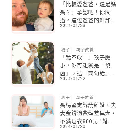
「比較愛爸爸，還是媽
媽？」承認吧！你問
過。這位爸爸的奸詐問
2024/01/23
法笑翻眾媽媽
親子
親子教養
「我不敢！」孩子膽
小，你可能就是「幫
凶」，這「兩句話」千
2024/01/22
萬不要說，才不會無形
中剝奪小孩的勇氣
親子
親子教養
媽媽堅定訴請離婚，夫
妻金錢消費觀差異大，
不滿睡衣800元 ! 婚姻
2024/01/20
走到絕路的10大地雷