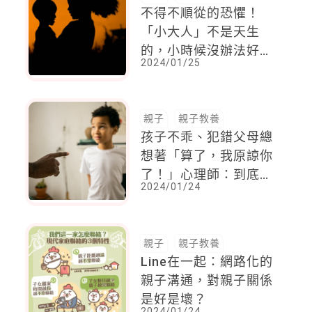
不得不順從的恐懼！
「小大人」不是天生
的，小時候沒辦法好好
2024/01/25
當小孩，而長大也不能
好好當一個大人
親子
親子教養
孩子不乖、犯錯父母總
想著「算了，我原諒你
了！」心理師：到底誰
2024/01/24
原諒誰更多？還很難說
親子
親子教養
Line在一起：網路化的
親子溝通，對親子關係
是好是壞？
2024/01/24