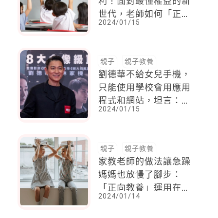
利！面對最懂權益的新
世代，老師如何「正向
2024/01/15
管教」？
親子
親子教養
劉德華不給女兒手機，
只能使用學校會用應用
程式和網站，坦言：
2024/01/15
「要用就用我的，我還
會在旁邊看著她用。」
親子
親子教養
家教老師的做法讓急躁
媽媽也放慢了腳步：
「正向教養」運用在孩
2024/01/14
子學習上的4點建議！