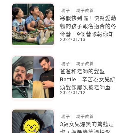
親子
親子教養
寒假快到囉！快幫愛動
物的孩子報名適合的冬
令營！9個營隊報你知
2024/01/13
親子
親子教養
爸爸和老師的髮型
Battle！辛苦為女兒綁
頭髮卻屢次被老師重
2024/01/12
綁，爸爸氣到買假娃娃
學，網友敲碗等輸贏
親子
親子教養
3歲女兒爆笑的驚豔睡
姿，媽媽邊笑邊拍影