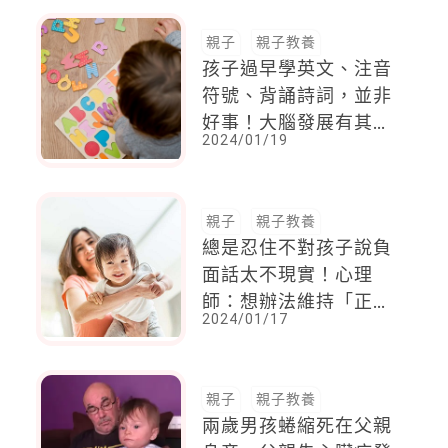
親子
親子教養
孩子過早學英文、注音
符號、背誦詩詞，並非
好事！大腦發展有其順
2024/01/19
序，勉強學將導致焦慮
與習得無助感
親子
親子教養
總是忍住不對孩子說負
面話太不現實！心理
師：想辦法維持「正大
2024/01/17
於負」的能量流，會有
意外收穫
親子
親子教養
兩歲男孩蜷縮死在父親