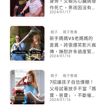
身旁。父親先心臟病發
作死亡，男孩因沒有進
2024/01/17
食而脫水餓死。輿論炸
鍋狂批媽媽
親子
親子教養
新手媽媽VS老媽媽的
差異，誇張爆笑影片瘋
傳，撫慰許多過度緊張
2024/01/16
的新手媽媽
親子
親子教養
7招讓孩子自信爆棚！
父母試著放手不當「媽
寶、爸寶」，不斷催眠
2024/01/16
暗示孩子「你可以的 !
」