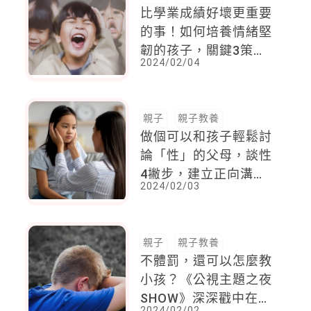
比學業成績好壞更重要
的事！如何培養情緒堅
韌的孩子，關鍵3策略
2024/02/04
告訴你
親子
親子教養
做個可以和孩子輕鬆討
論「性」的父母，談性
4撇步，建立正向溝通
2024/02/03
模式
親子
親子教養
不體罰，還可以怎麼教
小孩？《公視主題之夜
SHOW》深深戳中在被
2024/02/02