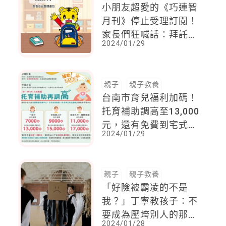
小朋友超愛的《巧連智
月刊》停止受理訂閱！
家長們狂喊話：拜託紙
2024/01/29
本繼續阿！
親子
親子教養
台南市育兒福利加碼！
托育補助調高至13,000
元，還有免費到宅式服
2024/01/29
務！
親子
親子教養
「好險被霸凌的不是
我？」丁寧教孩子：不
要成為壓垮別人的那根
2024/01/28