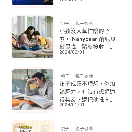
體罰中長大、試著不重
蹈覆轍的現代父母
親子
親子教養
小孩沒人幫忙陪的心
累， Nanybear 納尼貝
爾最懂！隨時接收「支
2024/02/01
援收嬰信號」，專人來
幫忙，還你放鬆喘息
Me time
親子
親子教養
孩子成績不理想，你加
諸壓力，有沒有想過適
得其反？還把他推向崩
2024/01/31
潰的邊緣。專家告訴你
應該怎麼做！
親子
親子教養