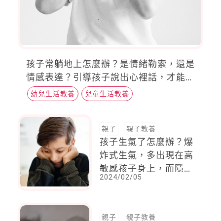
孩子常躺地上怎麼辦？是情緒勒索，還是
情感表達？引導孩子說出心裡話，才能練
習適當的表達方式
幼兒生活教養
兒童生活教養
親子
親子教養
孩子生氣了怎麼辦？爆
炸式生氣，多出現在高
敏感孩子身上，而隱藏
2024/02/05
憤怒不承認生氣的原
因，卻是這個
親子
親子教養