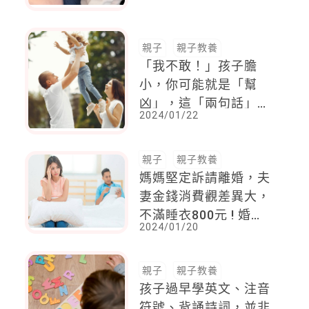
親子
親子教養
「我不敢！」孩子膽
小，你可能就是「幫
凶」，這「兩句話」千
2024/01/22
萬不要說，才不會無形
中剝奪小孩的勇氣
親子
親子教養
媽媽堅定訴請離婚，夫
妻金錢消費觀差異大，
不滿睡衣800元 ! 婚姻
2024/01/20
走到絕路的10大地雷
親子
親子教養
孩子過早學英文、注音
符號、背誦詩詞，並非