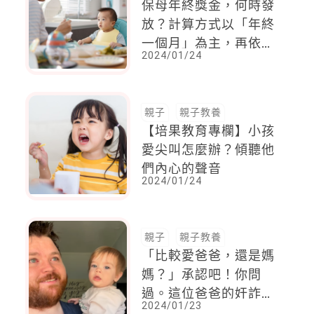
保母年終獎金，何時發
放？計算方式以「年終
一個月」為主，再依月
2024/01/24
／年比例去核算
親子
親子教養
【培果教育專欄】小孩
愛尖叫怎麼辦？傾聽他
們內心的聲音
2024/01/24
親子
親子教養
「比較愛爸爸，還是媽
媽？」承認吧！你問
過。這位爸爸的奸詐問
2024/01/23
法笑翻眾媽媽