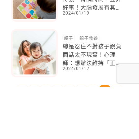
好事！大腦發展有其順
2024/01/19
序，勉強學將導致焦慮
與習得無助感
親子
親子教養
總是忍住不對孩子說負
面話太不現實！心理
師：想辦法維持「正大
2024/01/17
於負」的能量流，會有
意外收穫
<
1
2
...
88
89
90
91
92
93
94
...
137
138
>