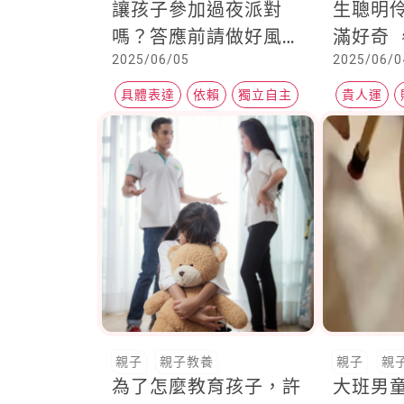
讓孩子參加過夜派對
生聰明
嗎？答應前請做好風險
滿好奇 
2025/06/05
2025/06/0
評估
肖」父
這「四
具體表達
依賴
獨立自主
貴人運
雞的爸
2025蛇
人
親子
親子教養
親子
親
為了怎麼教育孩子，許
大班男