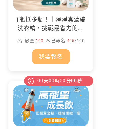
1瓶抵多瓶！｜淨淨真濃縮
洗衣精，挑戰最省力的居
家清潔
數量:
已報名:
/
100
495
100
我要報名
00
天
00
時
00
分
00
秒