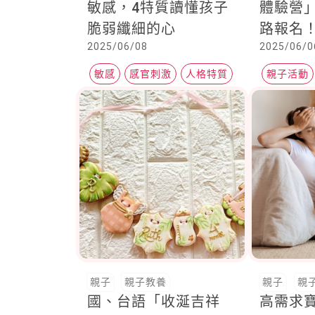
敏感，4特質讀懂孩子
體驗營」
脆弱纖細的心
路報名
2025/06/08
2025/06/0
服，體
檢、旅
敏感
感官刺激
人格特質
親子活動
學習安
親子
親子教養
親子
親
國、台語「收涎吉祥
高需求