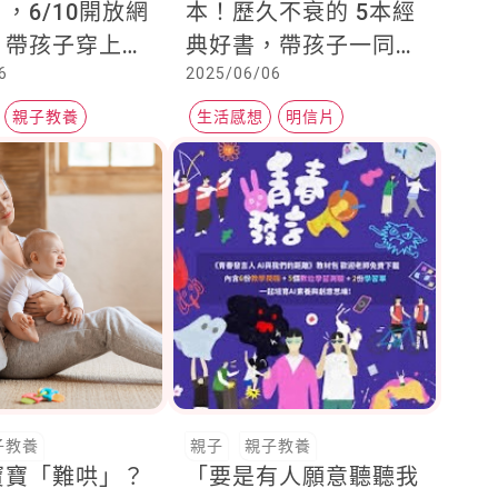
，6/10開放網
本！歷久不衰的 5本經
！帶孩子穿上制
典好書，帶孩子一同回
6
2025/06/06
驗站務操作、巡
味幾米精采之作
客服務等任務，
親子教養
生活感想
明信片
全與搭乘禮儀
繪本創作
子教養
親子
親子教養
寶寶「難哄」？
「要是有人願意聽聽我