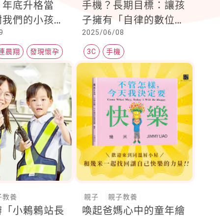
，年底升格當
手機？長期目標：讓孩
謝我們的小孩，
子擁有「自律的數位大
9
2025/06/08
界贈與我的平凡
腦」
凡，請用心祝福
連晨翔
發現懷孕
3C
手機
子教養
親子
親子教養
辦「小鶇鶇站長
喚起爸媽心中的童年繪