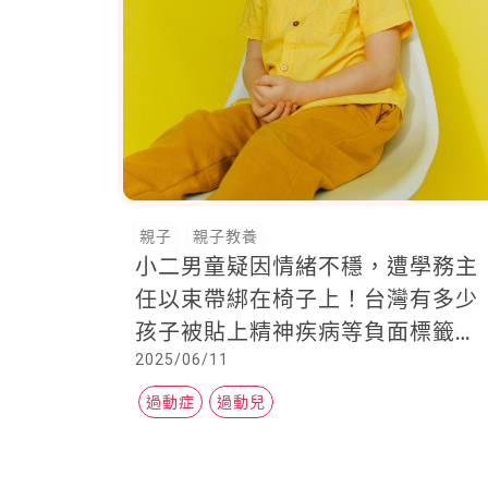
親子
親子教養
小二男童疑因情緒不穩，遭學務主
任以束帶綁在椅子上！台灣有多少
孩子被貼上精神疾病等負面標籤，
2025/06/11
而延誤就醫！？
過動症
過動兒