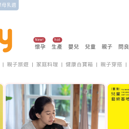
國際母乳週
New!
hot
懷孕
生產
嬰兒
兒童
親子
問
親子
|
親子旅遊
|
家庭料理
|
健康百寶箱
|
親子穿搭
|