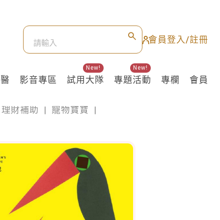
會員登入/註冊
New!
New!
良醫
影音專區
試用大隊
專題活動
專欄
會員
理財補助
|
寵物寶寶
|