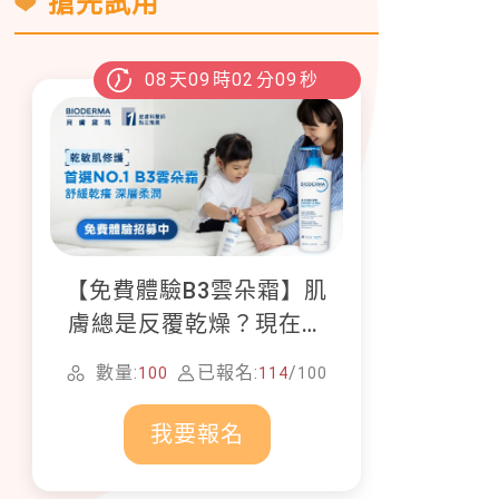
搶先試用
08
天
09
時
02
分
07
秒
【免費體驗B3雲朵霜】肌
膚總是反覆乾燥？現在就
加入貝膚黛瑪修護體驗計
數量:
已報名:
/
100
114
100
畫！
我要報名