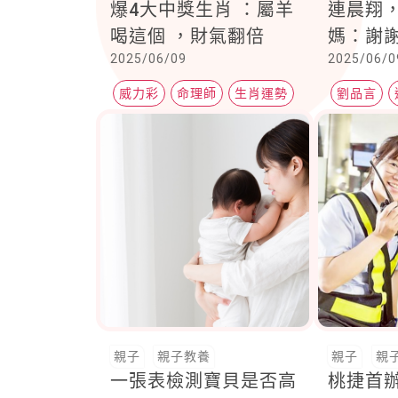
爆4大中獎生肖 ：屬羊
連晨翔
喝這個 ，財氣翻倍
媽：謝
2025/06/09
2025/06/0
謝謝世
與不平
威力彩
命理師
生肖運勢
劉品言
我們
親子
親子教養
親子
親
一張表檢測寶貝是否高
桃捷首