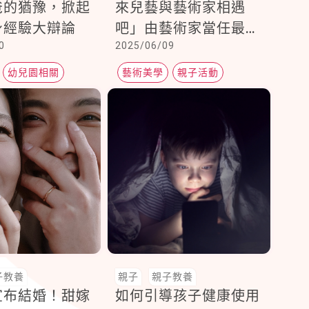
爸的猶豫，掀起
來兒藝與藝術家相遇
身經驗大辯論
吧」由藝術家當任最佳
0
2025/06/09
小隊長！帶領孩子體驗
藝術創意活動
幼兒園相關
藝術美學
親子活動
子教養
親子
親子教養
宣布結婚！甜嫁
如何引導孩子健康使用