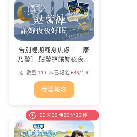
告別經期翻身焦慮！［康
乃馨］ 貼馨褲讓妳夜夜好
眠
數量:
已報名:
/
100
648
100
我要報名
00
天
00
時
00
分
00
秒