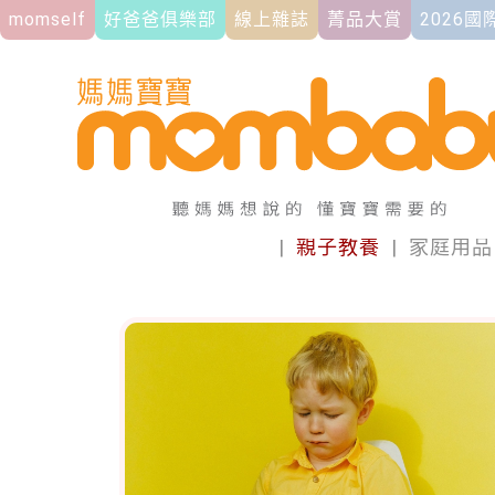
momself
好爸爸俱樂部
線上雜誌
菁品大賞
2026
|
親子教養
|
家庭用品