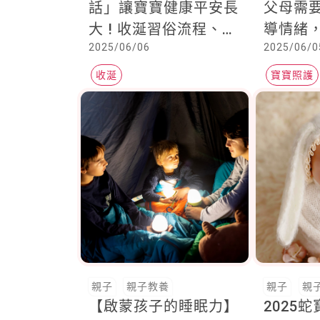
話」讓寶寶健康平安長
父母需
大 ! 收涎習俗流程、禁
導情緒
2025/06/06
2025/06/0
忌、餅乾推薦懶人包一
以滿足
次看
收涎
寶寶照護
安全感
親子
親子教養
親子
親
【啟蒙孩子的睡眠力】
2025