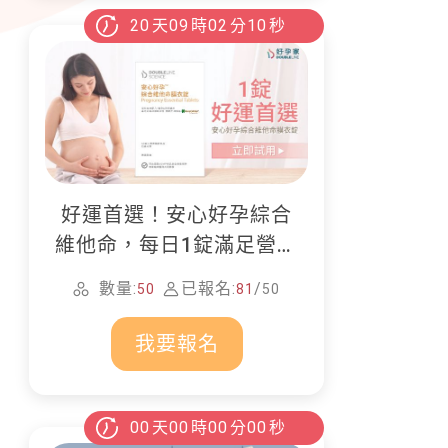
20
天
09
時
02
分
08
秒
好運首選！安心好孕綜合
維他命，每日1錠滿足營養
所需
數量:
已報名:
/
50
81
50
我要報名
00
天
00
時
00
分
00
秒