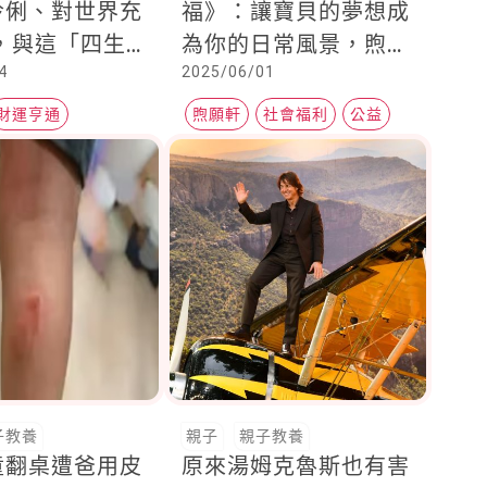
伶俐、對世界充
福》：讓寶貝的夢想成
，與這「四生
為你的日常風景，煦願
4
2025/06/01
母最合拍，最旺
軒X育成社福基金會推
生肖」爸媽，屬
出「煦願童畫袋」
財運亨通
煦願軒
社會福利
公益
媽是孩子一生貴
寶寶
子教養
親子
親子教養
童翻桌遭爸用皮
原來湯姆克魯斯也有害