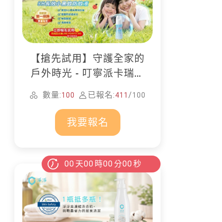
【搶先試用】守護全家的
戶外時光 - 叮寧派卡瑞丁
防蚊液
數量:
已報名:
/
100
411
100
我要報名
00
天
00
時
00
分
00
秒