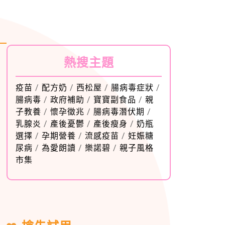
熱搜主題
疫苗
/
配方奶
/
西松屋
/
腸病毒症狀
/
腸病毒
/
政府補助
/
寶寶副食品
/
親
子教養
/
懷孕徵兆
/
腸病毒潛伏期
/
乳腺炎
/
產後憂鬱
/
產後瘦身
/
奶瓶
選擇
/
孕期營養
/
流感疫苗
/
妊娠糖
尿病
/
為愛朗讀
/
樂諾碧
/
親子風格
市集