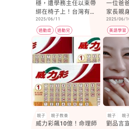
穩，遭學務主任以束帶
一位爸
綁在椅子上！台灣有多
家長親
2025/06/11
2025/06/1
少孩子被貼上精神疾病
等負面標籤，而延誤就
過動症
過動兒
美語學習
醫！？
親子
親子教養
親子
親
威力彩飆10億！命理師
劉品言