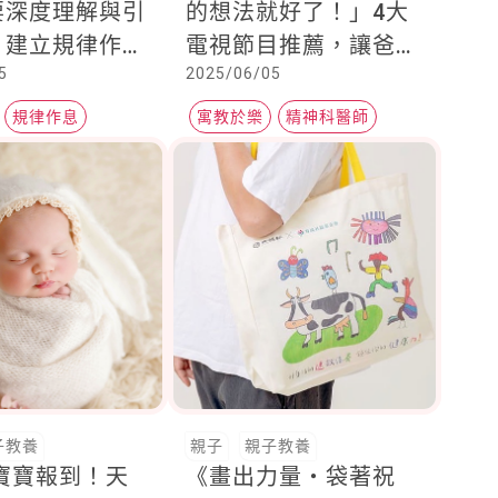
要深度理解與引
的想法就好了！」4大
，建立規律作息
電視節目推薦，讓爸媽
5
2025/06/05
安全感
從一起觀看節目，重新
開啟與孩子的對話
規律作息
寓教於樂
精神科醫師
兒童節目
子教養
親子
親子教養
蛇寶寶報到！天
《畫出力量・袋著祝