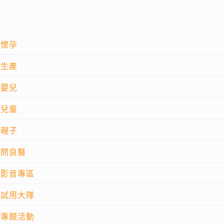
懷孕
生產
嬰兒
兒童
親子
問良醫
影音專區
試用大隊
專題活動