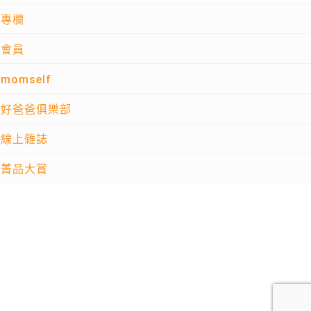
專欄
會員
momself
好爸爸俱樂部
線上雜誌
菁品大賞