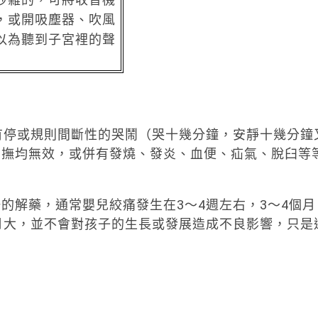
，或開吸塵器、吹風
以為聽到子宮裡的聲
有停或規則間斷性的哭鬧（哭十幾分鐘，安靜十幾分鐘
安撫均無效，或併有發燒、發炎、血便、疝氣、脫臼等
的解藥，通常嬰兒絞痛發生在3～4週左右，3～4個月
月大，並不會對孩子的生長或發展造成不良影響，只是