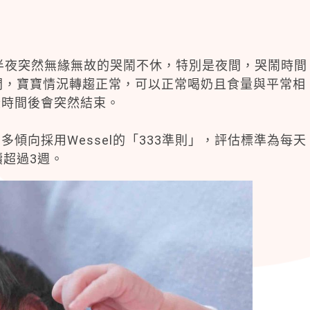
半夜突然無緣無故的哭鬧不休，特別是夜間，哭鬧時間
間，寶寶情況轉趨正常，可以正常喝奶且食量與平常相
段時間後會突然結束。
傾向採用Wessel的「333準則」，評估標準為每天
續超過3週。