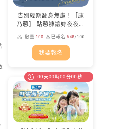
告別經期翻身焦慮！［康
乃馨］ 貼馨褲讓妳夜夜好
眠
數量:
已報名:
/
100
648
100
的
我要報名
敏
00
天
00
時
00
分
00
秒
，