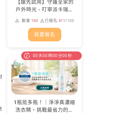
【搶先試用】守護全家的
戶外時光 - 叮寧派卡瑞丁
防蚊液
數量:
已報名:
/
100
411
100
我要報名
00
天
00
時
00
分
00
秒
討
1瓶抵多瓶！｜淨淨真濃縮
妨
洗衣精，挑戰最省力的居