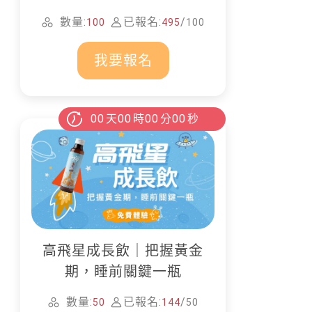
家清潔
數量:
已報名:
/
100
495
100
我要報名
00
天
00
時
00
分
00
秒
高飛星成長飲｜把握黃金
期，睡前關鍵一瓶
數量:
已報名:
/
50
144
50