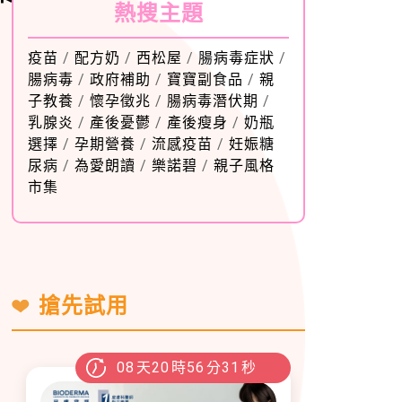
熱搜主題
疫苗
/
配方奶
/
西松屋
/
腸病毒症狀
/
腸病毒
/
政府補助
/
寶寶副食品
/
親
子教養
/
懷孕徵兆
/
腸病毒潛伏期
/
乳腺炎
/
產後憂鬱
/
產後瘦身
/
奶瓶
選擇
/
孕期營養
/
流感疫苗
/
妊娠糖
尿病
/
為愛朗讀
/
樂諾碧
/
親子風格
市集
搶先試用
08
天
20
時
56
分
30
秒