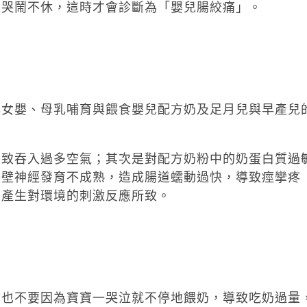
夜哭鬧不休，這時才會診斷為「嬰兒腸絞痛」。
與女嬰、母乳哺育與餵食嬰兒配方奶及足月兒與早產兒
導致吞入過多空氣；其次是對配方奶粉中的奶蛋白質過
腸壁神經發育不成熟，造成腸道蠕動過快，導致痙攣疼
，產生對環境的刺激反應所致。
，也不要因為寶寶一哭泣就不停地餵奶，導致吃奶過量