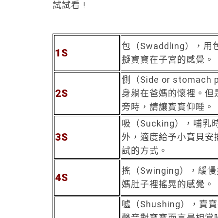
試試看 !
包（Swaddling）
1S
擬寶寶在子宮的感覺。
側（Side or stomach
2S
身躺在爸媽的懷裡。但
旁時，請讓寶寶仰睡。
吸（Sucking），哺
3S
外，適度給予小寶貝安
試的方式。
搖（Swinging），
4S
媽肚子裡搖晃的感覺。
噓（Shushing），
聲音對寶寶而言是相當