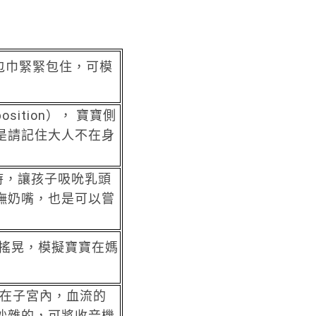
，用包巾緊緊包住，可模
 position）， 寶寶側
是請記住大人不在身
乳時，讓孩子吸吮乳頭
撫奶嘴，也是可以嘗
緩慢搖晃，模擬寶寶在媽
寶寶在子宮內，血流的
吵雜的，可將收音機