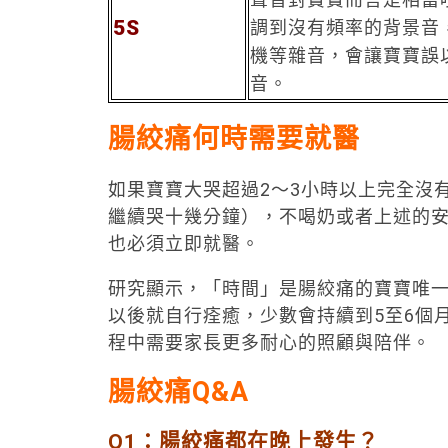
5S
調到沒有頻率的背景音
機等雜音，會讓寶寶誤
音。
腸絞痛何時需要就醫
如果寶寶大哭超過2～3小時以上完全沒
繼續哭十幾分鐘），不喝奶或者上述的
也必須立即就醫。
研究顯示，「時間」是腸絞痛的寶寶唯一
以後就自行痊癒，少數會持續到5至6個
程中需要家長更多耐心的照顧與陪伴。
腸絞痛Q&A
Q1：腸絞痛都在晚上發生？