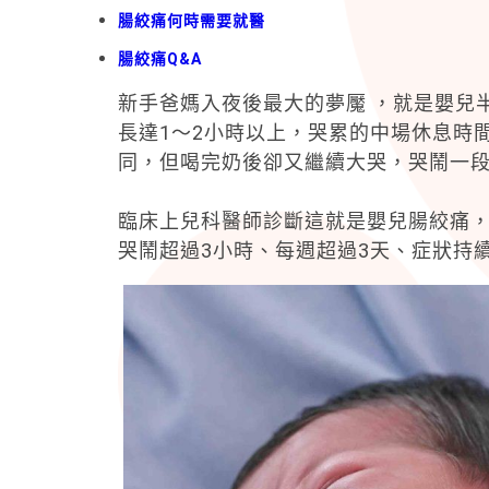
腸絞痛何時需要就醫
腸絞痛Q&A
新手爸媽入夜後最大的夢魘 ，就是嬰兒
長達1～2小時以上，哭累的中場休息時
同，但喝完奶後卻又繼續大哭，哭鬧一
臨床上兒科醫師診斷這就是嬰兒腸絞痛，多
哭鬧超過3小時、每週超過3天、症狀持