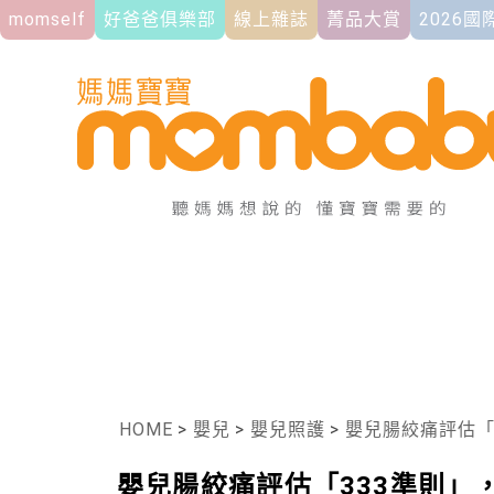
momself
好爸爸俱樂部
線上雜誌
菁品大賞
2026
HOME
>
嬰兒
>
嬰兒照護
>
嬰兒腸絞痛評估「
嬰兒腸絞痛評估「333準則」