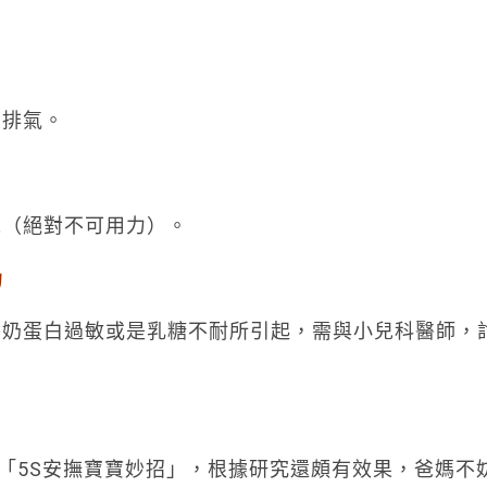
利排氣。
晃（絕對不可用力）。
奶
牛奶蛋白過敏或是乳糖不耐所引起，需與小兒科醫師，
發明了「5S安撫寶寶妙招」，根據研究還頗有效果，爸媽不