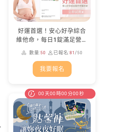
好運首選！安心好孕綜合
維他命，每日1錠滿足營養
所需
數量:
已報名:
/
50
81
50
我要報名
00
天
00
時
00
分
00
秒
，