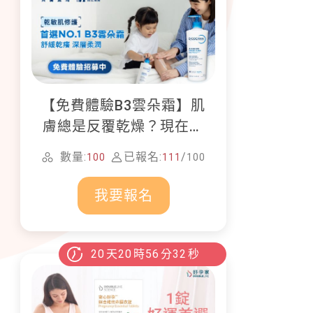
【免費體驗B3雲朵霜】肌
膚總是反覆乾燥？現在就
加入貝膚黛瑪修護體驗計
數量:
已報名:
/
100
111
100
畫！
我要報名
20
天
20
時
56
分
31
秒