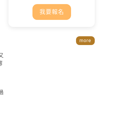
我要報名
more
又
等
過