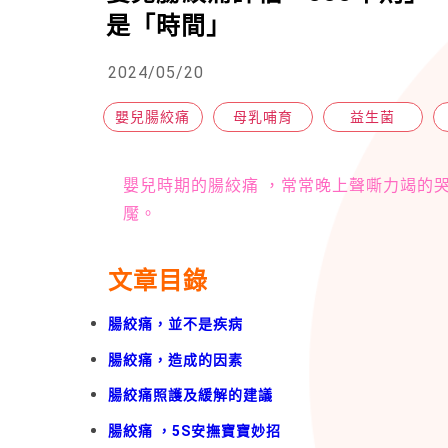
是「時間」
2024/05/20
嬰兒腸絞痛
母乳哺育
益生菌
嬰兒時期的腸絞痛 ，常常晚上聲嘶力竭的
魘。
文章目錄
腸絞痛，並不是疾病
腸絞痛，造成的因素
腸絞痛照護及緩解的建議
腸絞痛 ，5S安撫寶寶妙招