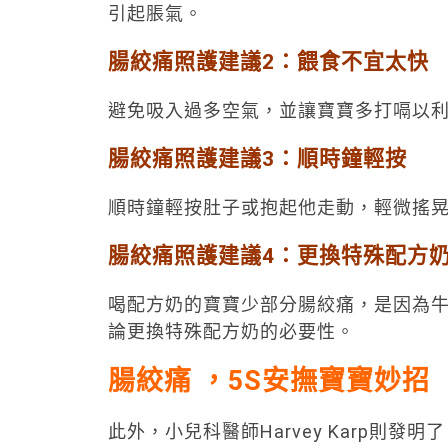
引起脹氣。
腸絞痛照護建議
2
：餵食不宜太快
避免吸入過多空氣，並讓寶寶多打嗝以
腸絞痛照護建議
3
：順時鐘輕按
順時鐘輕按肚子或抱起他走動，輕微搖
腸絞痛照護建議
4
：更換特殊配方
喝配方奶的寶寶少部分腸絞痛，是因為
論更換特殊配方奶的必要性。
腸絞痛 ，5S安撫寶寶妙招
此外，小兒科醫師Harvey Karp則