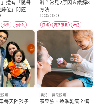
半」還有「骶骨
辦？常見2原因＆緩解8
沒歸位」問題，
方法
8
2023/03/08
了孩子就算痛，
著
小蠻
抱小孩
打嗝
寶寶脹氣
吐奶
兒照護
嬰兒
嬰兒照護
父母每天陪孩子
蘋果臉、換季乾癢？慎