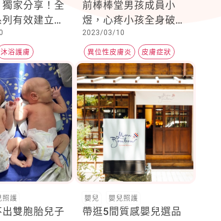
」獨家分享！全
前棒棒堂男孩成員小
系列有效建立皮
煜，心疼小孩全身破皮
0
2023/03/10
層，媽媽們直呼
都是因為這疾病
「寶寶肌膚變穩
沐浴護膚
異位性皮膚炎
皮膚症狀
起來好像回到嫩
肌膚保濕
候～」
兒照護
嬰兒
嬰兒照護
不出雙胞胎兒子
帶逛5間質感嬰兒選品