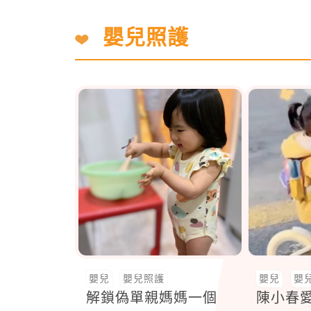
嬰兒照護
嬰兒
嬰兒照護
嬰兒
嬰
解鎖偽單親媽媽一個
陳小春