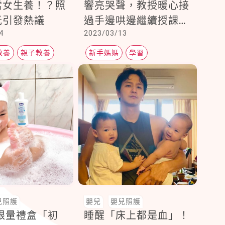
當女生養！？照
響亮哭聲，教授暖心接
光引發熱議
過手邊哄邊繼續授課
4
2023/03/13
「照片瘋傳」感動眾人
教養
親子教養
新手媽媽
學習
能量補給站
兒照護
嬰兒
嬰兒照護
co限量禮盒「初
睡醒「床上都是血」！