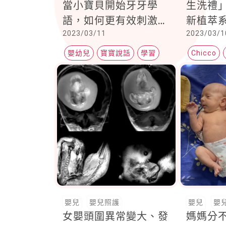
當小寶貝開始牙牙學
生洗禮
語，如何更有效刺激孩
新植萃
2023/03/11
2023/03/1
子的語言發展？
膚保護
有感：
嬰幼兒
寶寶說話
學習
Chicco
定，摸
植萃系列
嬰那時
嬰兒
嬰兒照護
嬰兒
嬰
女嬰頭圍異常變大、發
媽媽分