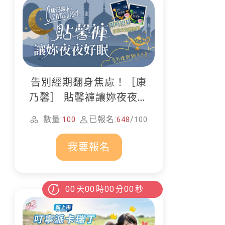
告別經期翻身焦慮！［康
乃馨］ 貼馨褲讓妳夜夜好
眠
數量:
已報名:
/
100
648
100
我要報名
00
天
00
時
00
分
00
秒