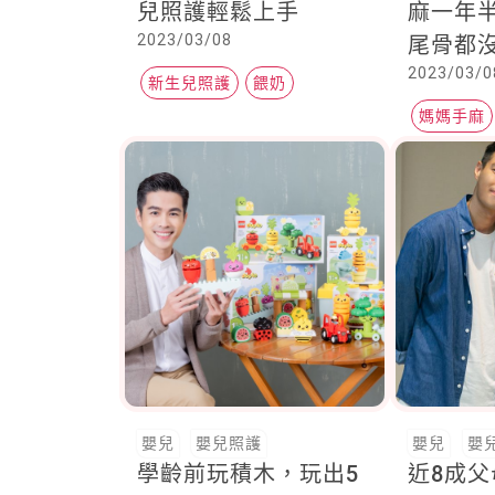
兒照護輕鬆上手
麻一年
2023/03/08
尾骨都
2023/03/0
媽媽為
新生兒照護
餵奶
也會笑
媽媽手麻
新生兒睡眠
嬰兒
嬰兒照護
嬰兒
嬰
學齡前玩積木，玩出5
近8成