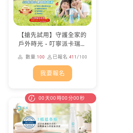
【搶先試用】守護全家的
戶外時光 - 叮寧派卡瑞丁
防蚊液
數量:
已報名:
/
100
411
100
我要報名
00
天
00
時
00
分
00
秒