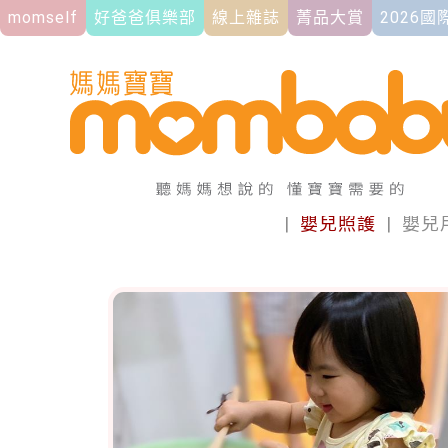
momself
好爸爸俱樂部
線上雜誌
菁品大賞
2026
|
嬰兒照護
|
嬰兒