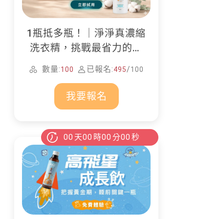
1瓶抵多瓶！｜淨淨真濃縮
洗衣精，挑戰最省力的居
家清潔
數量:
已報名:
/
100
495
100
我要報名
00
天
00
時
00
分
00
秒