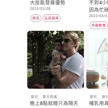
大技能發展優勢
不到4小
2023/03/08
因為忙碌
2023/03/0
的黃金
樂高
玩具選擇
早療教育
嬰幼兒玩具
伊甸基金
嬰兒
嬰兒照護
嬰兒
嬰
晚上8點就睡只為隔天
哺乳用