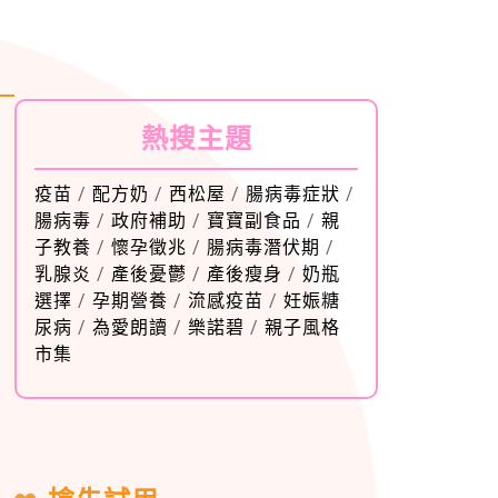
熱搜主題
疫苗
/
配方奶
/
西松屋
/
腸病毒症狀
/
腸病毒
/
政府補助
/
寶寶副食品
/
親
子教養
/
懷孕徵兆
/
腸病毒潛伏期
/
乳腺炎
/
產後憂鬱
/
產後瘦身
/
奶瓶
選擇
/
孕期營養
/
流感疫苗
/
妊娠糖
尿病
/
為愛朗讀
/
樂諾碧
/
親子風格
市集