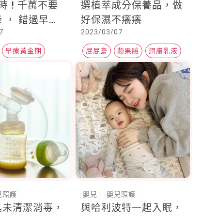
時 ! 千萬不要
選植萃成分保養品，做
 ， 錯過早療
好保濕不癢癢
7
2023/03/07
治療期
早療黃金期
屁屁膏
蘋果臉
潤膚乳液
會
兒照護
嬰兒
嬰兒照護
具未清潔消毒，
與哈利波特一起入眠，