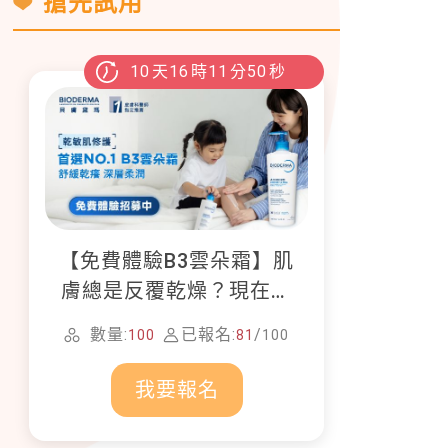
搶先試用
10
天
16
時
11
分
48
秒
【免費體驗B3雲朵霜】肌
膚總是反覆乾燥？現在就
加入貝膚黛瑪修護體驗計
數量:
已報名:
/
100
81
100
畫！
我要報名