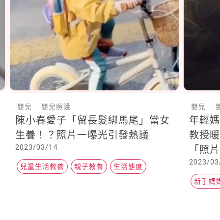
嬰兒
嬰兒照護
嬰兒
陳小春愛子「留長髮綁馬尾」當女
年輕
生養！？照片一曝光引發熱議
教授
2023/03/14
「照
2023/03
兒童生活教養
親子教養
生活態度
新手媽