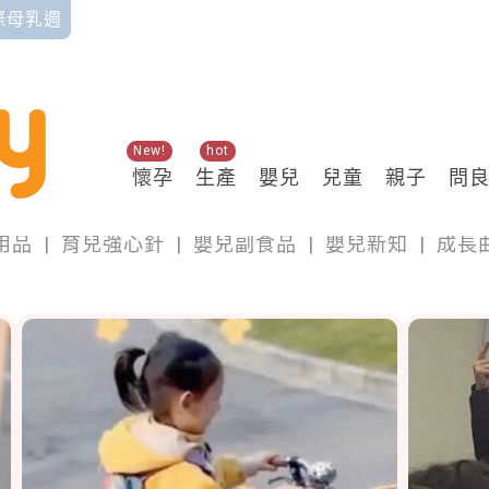
國際母乳週
New!
hot
懷孕
生產
嬰兒
兒童
親子
問
嬰兒
用品
|
育兒強心針
|
嬰兒副食品
|
嬰兒新知
|
成長