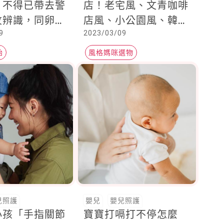
，不得已帶去警
店！老宅風、文青咖啡
紋辨識，同卵雙
店風、小公園風、韓式
9
2023/03/09
奇妙遭遇
網美風......好逛又好拍
胎
風格媽咪選物
甘與苦
兒照護
嬰兒
嬰兒照護
小孩「手指關節
寶寶打嗝打不停怎麼