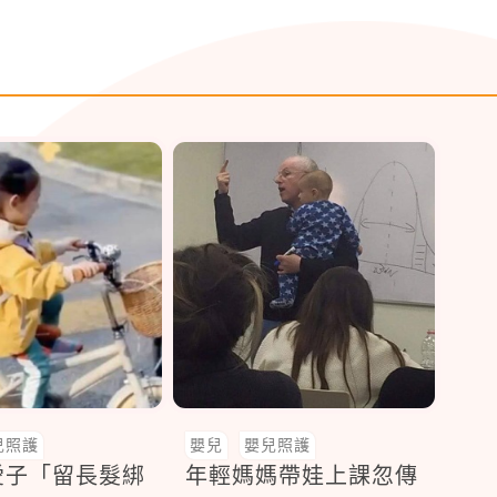
兒照護
嬰兒
嬰兒照護
愛子「留長髮綁
年輕媽媽帶娃上課忽傳