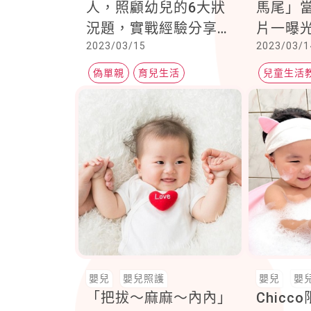
人，照顧幼兒的6大狀
馬尾」
況題，實戰經驗分享超
片一曝
2023/03/15
2023/03/1
實用
偽單親
育兒生活
兒童生活
親子生活
生活態度
嬰兒
嬰兒照護
嬰兒
嬰
「把拔～麻麻～內內」
Chic