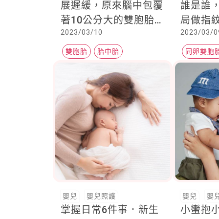
展遲緩，原來腦中包覆
誰是誰
著10公分大的雙胞胎姊
局做指
2023/03/10
2023/03/0
妹
胞胎的
雙胞胎
胎中胎
同卵雙胞
雙胞胎的
嬰兒
嬰兒照護
嬰兒
嬰
掌握日常6件事．新生
小蠻抱