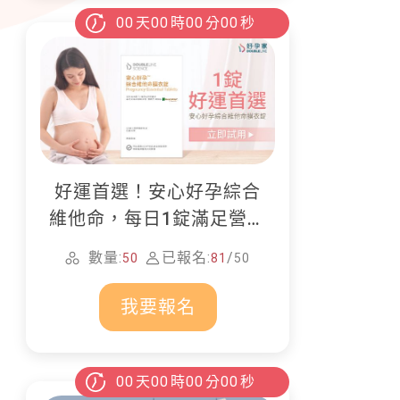
00
天
00
時
00
分
00
秒
好運首選！安心好孕綜合
維他命，每日1錠滿足營養
所需
數量:
已報名:
/
50
81
50
我要報名
00
天
00
時
00
分
00
秒