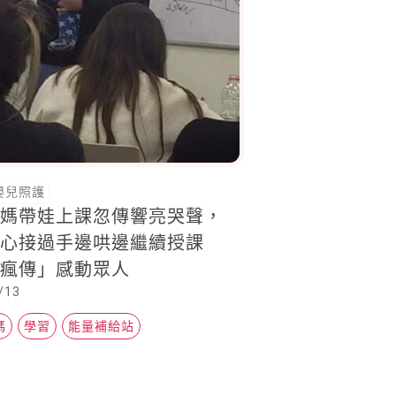
嬰兒照護
媽媽帶娃上課忽傳響亮哭聲，
暖心接過手邊哄邊繼續授課
片瘋傳」感動眾人
/13
媽
學習
能量補給站