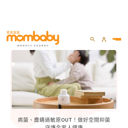
嬰兒照護
病菌、塵螨過敏原OUT！做好空間抑菌
守護全家人健康