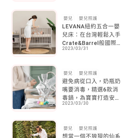
嬰兒
嬰兒照護
LEVANA紐約五合一嬰
兒床：在台灣輕鬆入手
Crate&Barrel般國際
2023/03/31
設計品質的嬰兒床！
嬰兒
嬰兒照護
避免病從口入，奶瓶奶
嘴要消毒，精選6款消
毒鍋，為寶寶打造安全
2023/03/30
的食器時代！
嬰兒
嬰兒照護
想當一個不狼狽的仙系