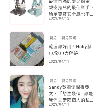
最懂爸媽的嬰兒揹帶！
親密育兒的最佳幫手，
給足寶寶安全感也不怕
2023/04/12
腰酸背痛！
嬰兒
嬰兒照護
乾濕都好用！Nuby濕
巾/乾巾大解祕
2023/04/11
嬰兒
嬰兒照護
Sandy吳姍儒深夜發
文，「想生幾個…都是
我們夫妻兩個人的私事
2023/04/11
耶」，坐月子期間期許