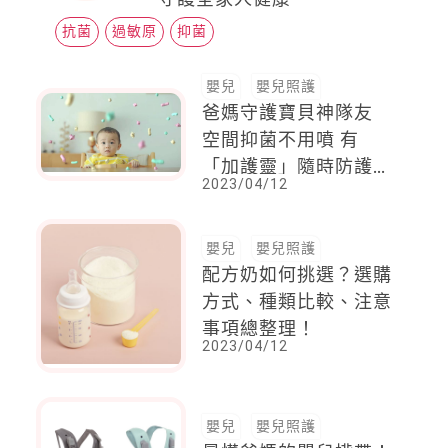
抗菌
過敏原
抑菌
嬰兒
嬰兒照護
爸媽守護寶貝神隊友
空間抑菌不用噴 有
「加護靈」隨時防護好
2023/04/12
安心
嬰兒
嬰兒照護
配方奶如何挑選？選購
方式、種類比較、注意
事項總整理！
2023/04/12
嬰兒
嬰兒照護