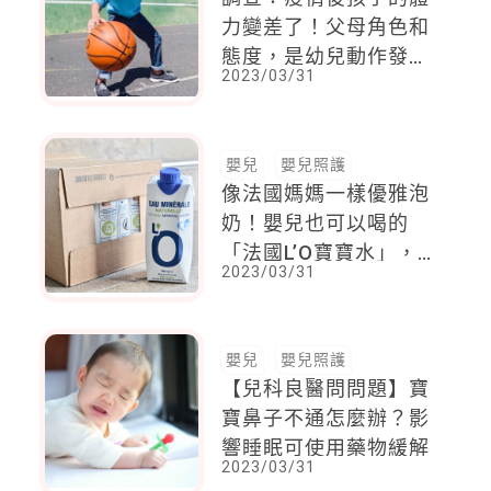
力變差了！父母角色和
態度，是幼兒動作發展
2023/03/31
的最佳助力
嬰兒
嬰兒照護
像法國媽媽一樣優雅泡
奶！嬰兒也可以喝的
「法國L’O寶寶水」，
2023/03/31
環保又方便
嬰兒
嬰兒照護
【兒科良醫問問題】寶
寶鼻子不通怎麼辦？影
響睡眠可使用藥物緩解
2023/03/31