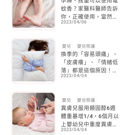
孕婦、孩童可以使用電
蚊香？家醫科醫師告訴
你，正確使用，當然可
2023/04/06
以！且這是很推薦的方
式！
嬰兒
嬰兒照護
換季的「容易頭痛」、
「皮膚癢」、「情緒低
落」都是這個原因！靠
2023/04/04
這4招解救你季節交替
的氣象病！
嬰兒
嬰兒照護
異膚兒服用類固醇6週
體重暴增1/4，6個月以
上嬰幼兒中重度異膚有
2023/04/04
新解！