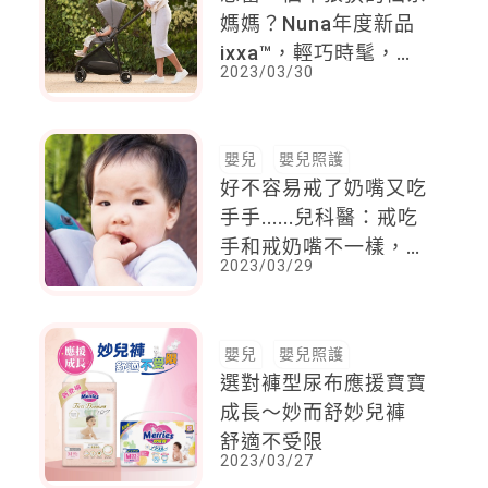
媽媽？Nuna年度新品
ixxa™，輕巧時髦，實
2023/03/30
現你的願望！
嬰兒
嬰兒照護
好不容易戒了奶嘴又吃
手手......兒科醫：戒吃
手和戒奶嘴不一樣，2
2023/03/29
歲半前後方法也不同！
嬰兒
嬰兒照護
選對褲型尿布應援寶寶
成長～妙而舒妙兒褲
舒適不受限
2023/03/27