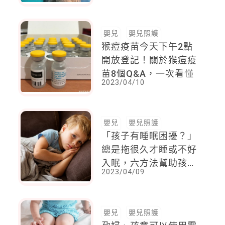
自己做到這一點
嬰兒
嬰兒照護
猴痘疫苗今天下午2點
開放登記！關於猴痘疫
苗8個Q&A，一次看懂
2023/04/10
嬰兒
嬰兒照護
「孩子有睡眠困擾？」
總是拖很久才睡或不好
入眠，六方法幫助孩子
2023/04/09
更好入睡
嬰兒
嬰兒照護