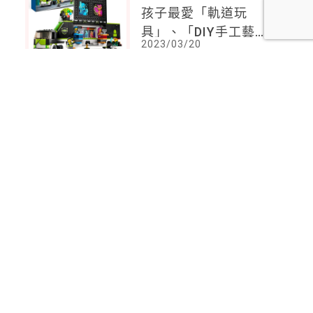
孩子最愛「軌道玩
具」、「DIY手工藝」
2023/03/20
系列，父母最愛孩子拆
禮物的驚喜
<
1
2
...
84
85
86
87
88
89
90
...
92
93
>