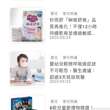
嬰兒
嬰兒照護
妙而舒「瞬吸舒爽」品
質再進化！不僅12小時
持續乾爽並通過敏感測
2023/03/24
試*²，給予寶寶乾爽
NO.1*的溫柔呵護
嬰兒
嬰兒照護
嬰幼兒輕微呼吸道症狀
不可輕忽，醫生建議：
超過3天就該就醫
2023/03/23
嬰兒
嬰兒照護
8款兒童節禮物精選！