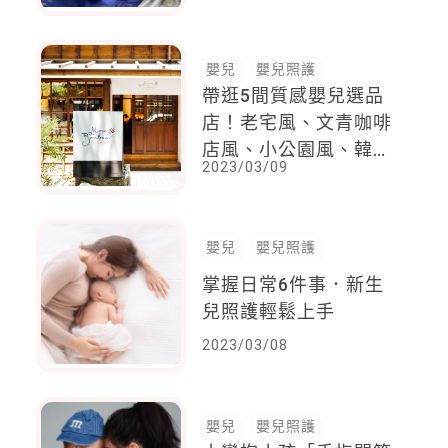
嬰兒
嬰兒照護
帶逛5間質感嬰兒選品
店！老宅風、文青咖啡
店風、小公園風、韓式
2023/03/09
網美風......好逛又好拍
嬰兒
嬰兒照護
掌握日常6件事．新生
兒照護輕鬆上手
2023/03/08
嬰兒
嬰兒照護