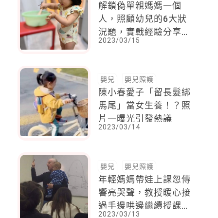
解鎖偽單親媽媽一個
人，照顧幼兒的6大狀
況題，實戰經驗分享超
2023/03/15
實用
嬰兒
嬰兒照護
陳小春愛子「留長髮綁
馬尾」當女生養！？照
片一曝光引發熱議
2023/03/14
嬰兒
嬰兒照護
年輕媽媽帶娃上課忽傳
響亮哭聲，教授暖心接
過手邊哄邊繼續授課
2023/03/13