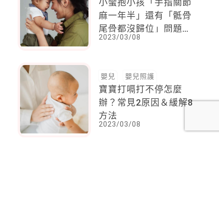
小蠻抱小孩「手指關節
麻一年半」還有「骶骨
尾骨都沒歸位」問題，
2023/03/08
媽媽為了孩子就算痛，
也會笑著
嬰兒
嬰兒照護
寶寶打嗝打不停怎麼
辦？常見2原因＆緩解8
方法
2023/03/08
<
1
2
...
85
86
87
88
89
90
91
92
93
>