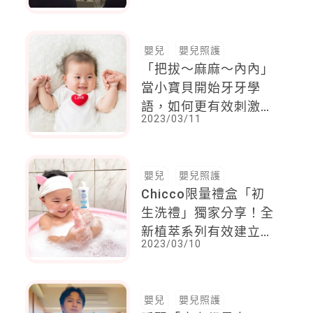
「照片瘋傳」感動眾人
嬰兒
嬰兒照護
「把拔～麻麻～內內」
當小寶貝開始牙牙學
語，如何更有效刺激孩
2023/03/11
子的語言發展？
嬰兒
嬰兒照護
Chicco限量禮盒「初
生洗禮」獨家分享！全
新植萃系列有效建立皮
2023/03/10
膚保護層，媽媽們直呼
有感：「寶寶肌膚變穩
定，摸起來好像回到嫩
嬰兒
嬰兒照護
嬰那時候～」