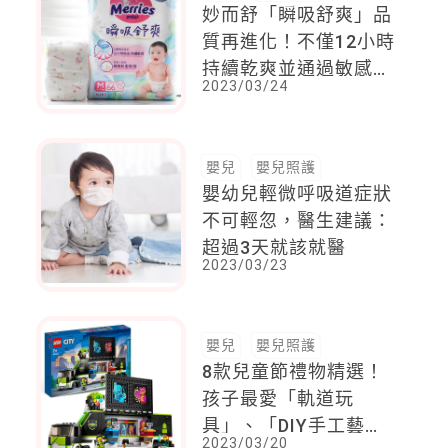
妙而舒「瞬吸舒爽」品
質再進化！不僅12小時
持續乾爽並通過敏感測
2023/03/24
試*²，給予寶寶乾爽
NO.1*的溫柔呵護
嬰兒
嬰兒照護
嬰幼兒輕微呼吸道症狀
不可輕忽，醫生建議：
超過3天就該就醫
2023/03/23
嬰兒
嬰兒照護
8款兒童節禮物精選！
孩子最愛「軌道玩
具」、「DIY手工藝」
2023/03/20