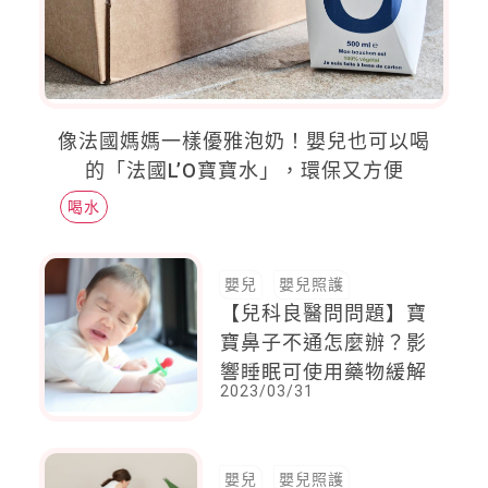
像法國媽媽一樣優雅泡奶！嬰兒也可以喝
的「法國L’O寶寶水」，環保又方便
喝水
嬰兒
嬰兒照護
【兒科良醫問問題】寶
寶鼻子不通怎麼辦？影
響睡眠可使用藥物緩解
2023/03/31
嬰兒
嬰兒照護