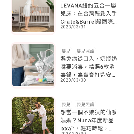
LEVANA紐約五合一嬰
兒床：在台灣輕鬆入手
Crate&Barrel般國際
2023/03/31
設計品質的嬰兒床！
嬰兒
嬰兒照護
避免病從口入，奶瓶奶
嘴要消毒，精選6款消
毒鍋，為寶寶打造安全
2023/03/30
的食器時代！
嬰兒
嬰兒照護
想當一個不狼狽的仙系
媽媽？Nuna年度新品
ixxa™，輕巧時髦，實
2023/03/30