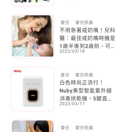
系列，父母最愛孩子拆
禮物的驚喜
嬰兒
嬰兒照護
不用急著戒奶嘴！兒科
醫：最佳戒奶嘴時機是
1歲半後到2歲前，可以
2023/03/18
試試這樣做
嬰兒
嬰兒照護
白色時尚正流行！
Nuby美型智能紫外線
消毒烘乾機，5鍵直覺
2023/03/17
功能，輕鬆維持孩子食
器衛生
嬰兒
嬰兒照護