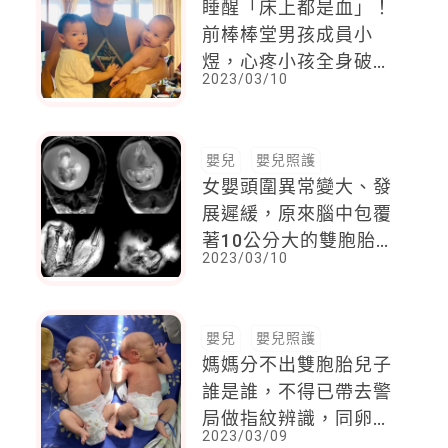
睡醒「床上都是血」！
前棒棒堂男孩成員小
煜，心疼小孩全身破皮
2023/03/10
都是因為這疾病
嬰兒
嬰兒照護
女嬰頭圍異常變大、發
展遲緩，原來腦中包覆
著10公分大的雙胞胎姊
2023/03/10
妹
嬰兒
嬰兒照護
媽媽分不出雙胞胎兒子
誰是誰，不得已帶去警
局做指紋辨識，同卵雙
2023/03/09
胞胎的奇妙遭遇