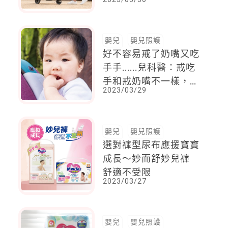
現你的願望！
嬰兒
嬰兒照護
好不容易戒了奶嘴又吃
手手......兒科醫：戒吃
手和戒奶嘴不一樣，2
2023/03/29
歲半前後方法也不同！
嬰兒
嬰兒照護
選對褲型尿布應援寶寶
成長～妙而舒妙兒褲
舒適不受限
2023/03/27
嬰兒
嬰兒照護