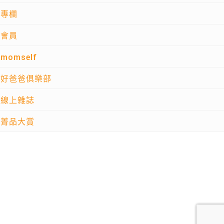
專欄
會員
momself
好爸爸俱樂部
線上雜誌
菁品大賞