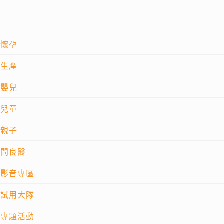
懷孕
生產
嬰兒
兒童
親子
問良醫
影音專區
試用大隊
專題活動