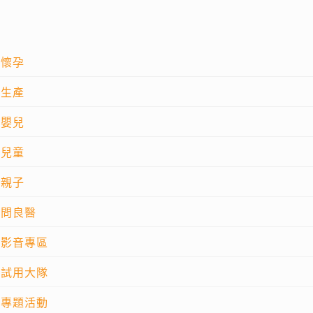
懷孕
生產
嬰兒
兒童
親子
問良醫
影音專區
試用大隊
專題活動