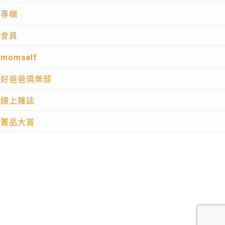
專欄
會員
momself
好爸爸俱樂部
線上雜誌
菁品大賞