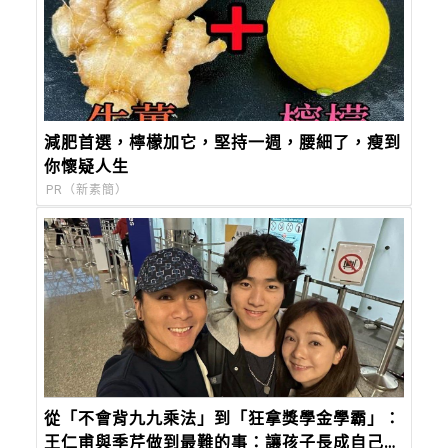
減肥首選，檸檬加它，堅持一週，腰細了，瘦到
你懷疑人生
PR（新素簡）
從「不會背九九乘法」到「狂拿獎學金學霸」：
王仁甫與季芹做到最難的事：讓孩子長成自己的