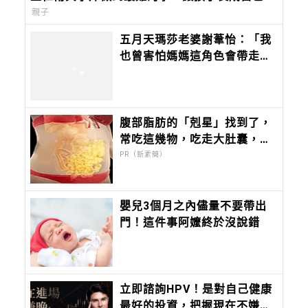
樣子
親子
五月天瑪莎老婆謝葦怡：「我
也曾害怕媽媽這角色會帶走我
喜歡的自己，但不甘願，所以
努力。生活一懶，就成了想念
跟羨慕。」
腹部脂肪的「剋星」找到了，
常吃這幾物，吃走大肚囊，瘦
出小蠻腰
PR（新素簡）
嬰兒3個月之內儘量不要帶出
門！這件事阿嬤終於沒說錯
立即諮詢HPV！是對自己健康
最好的投資，把握現在不嫌