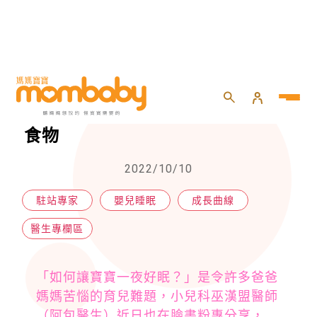
HOME
>
問良醫
>
醫生專欄區
>
寶寶這樣吃最好睡！常見4類好睡食物
寶寶這樣吃最好睡！常見4類好睡
食物
2022/10/10
駐站專家
嬰兒睡眠
成長曲線
醫生專欄區
「如何讓寶寶一夜好眠？」是令許多爸爸
媽媽苦惱的育兒難題，小兒科巫漢盟醫師
（阿包醫生）近日也在臉書粉專分享，