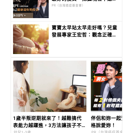
晚！
PR（台灣癌症基金會）
寶寶太早站太早走好嗎？兒童
發展專家王宏哲：觀念正確才
重要
1歲半叛逆期就來了！越難搞代
伴侶和妳一起預防
表能力越躍進，3方法讓孩子不
格說愛妳！
生氣，別在哭鬧時說教
幼兒1-3歲
PR（台灣癌症基金會）