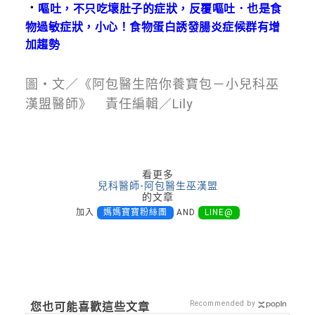
．
嘔吐，不只吃壞肚子的症狀，反覆嘔吐．也是食
物過敏症狀，小心！食物蛋白誘發腸炎症候群有增
加趨勢
圖・文／《阿包醫生陪你養寶包－小兒科巫
漢盟醫師》 責任編輯／Lily
看更多
兒科醫師-阿包醫生巫漢盟
的文章
加入
媽媽寶寶粉絲團
AND
LINE@
Recommended by
您也可能喜歡這些文章