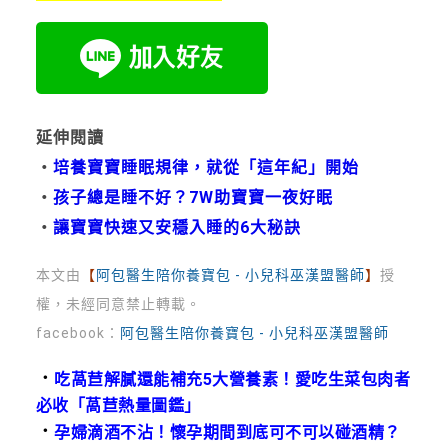
延伸閱讀
・
培養寶寶睡眠規律，就從「這年紀」開始
・
孩子總是睡不好？7W助寶寶一夜好眠
・
讓寶寶快速又安穩入睡的6大秘訣
本文由
【
阿包醫生陪你養寶包 - 小兒科巫漢盟醫師
】
授
權，未經同意禁止轉載。
facebook：
阿包醫生陪你養寶包 - 小兒科巫漢盟醫師
．
吃萵苣解膩還能補充5大營養素！愛吃生菜包肉者
必收「萵苣熱量圖鑑」
．
孕婦滴酒不沾！懷孕期間到底可不可以碰酒精？