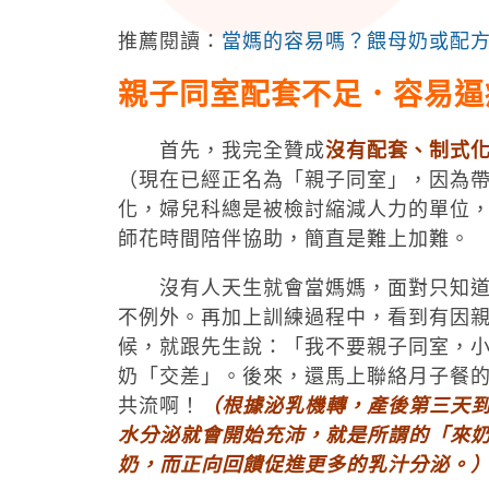
推薦閱讀：
當媽的容易嗎？餵母奶或配
親子同室配套不足．容易逼
首先，我完全贊成
沒有配套、制式
（現在已經正名為「親子同室」，因為
化，婦兒科總是被檢討縮減人力的單位
師花時間陪伴協助，簡直是難上加難。
沒有人天生就會當媽媽，面對只知道哇
不例外。再加上訓練過程中，看到有因
候，就跟先生說：「我不要親子同室，小孩
奶「交差」。後來，還馬上聯絡月子餐
共流啊！
（根據泌乳機轉，產後第三天
水分泌就會開始充沛，就是所謂的「來
奶，而正向回饋促進更多的乳汁分泌。