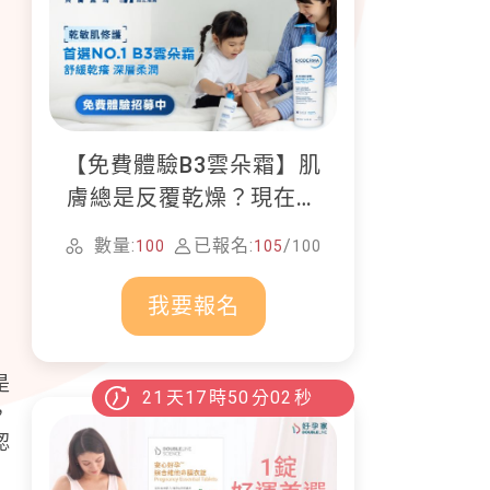
【免費體驗B3雲朵霜】肌
膚總是反覆乾燥？現在就
加入貝膚黛瑪修護體驗計
數量:
已報名:
/
100
105
100
畫！
我要報名
是
21
天
17
時
50
分
00
秒
，
認