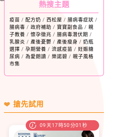
熱搜主題
疫苗
/
配方奶
/
西松屋
/
腸病毒症狀
/
腸病毒
/
政府補助
/
寶寶副食品
/
親
子教養
/
懷孕徵兆
/
腸病毒潛伏期
/
乳腺炎
/
產後憂鬱
/
產後瘦身
/
奶瓶
選擇
/
孕期營養
/
流感疫苗
/
妊娠糖
尿病
/
為愛朗讀
/
樂諾碧
/
親子風格
市集
搶先試用
09
天
17
時
49
分
59
秒