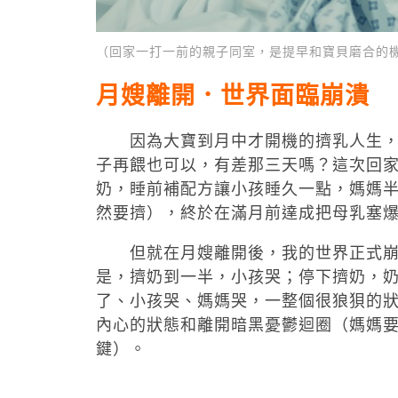
（回家一打一前的親子同室，是提早和寶貝磨合的
月嫂離開．世界面臨崩潰
因為大寶到月中才開機的擠乳人生，讓
子再餵也可以，有差那三天嗎？這次回家
奶，睡前補配方讓小孩睡久一點，媽媽
然要擠），終於在滿月前達成把母乳塞
但就在月嫂離開後，我的世界正式崩潰
是，擠奶到一半，小孩哭；停下擠奶，
了、小孩哭、媽媽哭，一整個很狼狽的
內心的狀態和離開暗黑憂鬱迴圈（媽媽
鍵）。