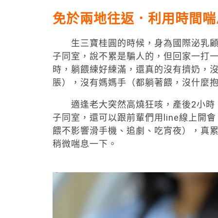
免於兩地往返．利用時間喘
生三寶桂圓的時候，身為國際泌乳顧問
子同室，說不累是騙人的，但回家一打
時，躺餵練好練滿，還真的沒有擠奶，
脹），沒有媽媽手（都躺著餵，沒什麼
適逢老大突然高燒狂咳，產後2小時，
子同室，還可以跟前輩們用line線上
餵不影響滑手機、追劇、吃宵夜），真
稍微喘息一下。