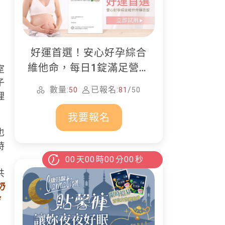
好運首選！安心好孕綜合
維他命，每日1錠滿足營養
室
所需
子
數量:
已報名:
/
50
81
50
理
我要報名
也
時
00
天
00
時
00
分
00
秒
共
奶