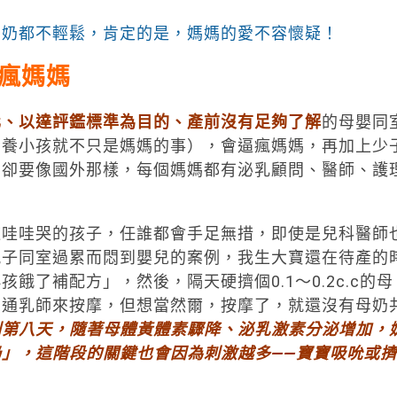
方奶都不輕鬆，肯定的是，媽媽的愛不容懷疑！
瘋媽媽
化、以達評鑑標準為目的、產前沒有足夠了解
的母嬰同
帶養小孩就不只是媽媽的事），會逼瘋媽媽，再加上少
，卻要像國外那樣，每個媽媽都有泌乳顧問、醫師、護
哇哭的孩子，任誰都會手足無措，即使是兒科醫師
親子同室過累而悶到嬰兒的案例，我生大寶還在待產的
餓了補配方」，然後，隔天硬擠個0.1～0.2c.c的母
的通乳師來按摩，但想當然爾，按摩了，就還沒有母奶
到第八天，隨著母體黃體素驟降、泌乳激素分泌增加，
奶」，這階段的關鍵也會因為刺激越多
——
寶寶吸吮或擠
）