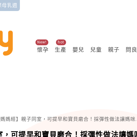
國際母乳週
New!
hot
懷孕
生產
嬰兒
兒童
親子
問
媽經】親子同室，可提早和寶貝磨合！採彈性做法讓媽咪從容踏上育兒路
室，可提早和寶貝磨合！採彈性做法讓媽