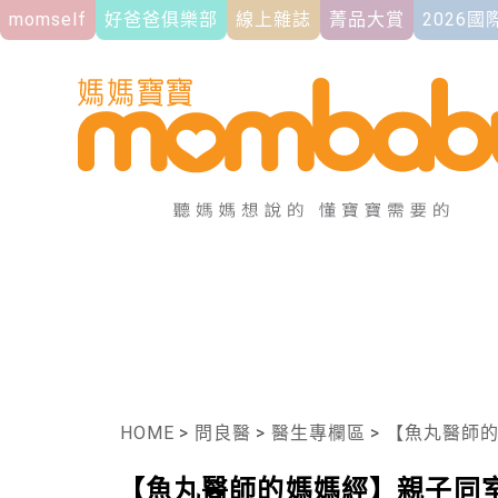
momself
好爸爸俱樂部
線上雜誌
菁品大賞
2026
HOME
>
問良醫
>
醫生專欄區
>
【魚丸醫師的媽
【魚丸醫師的媽媽經】親子同