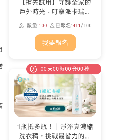
【搶先試用】守護全家的
戶外時光 - 叮寧派卡瑞丁
防蚊液
數量:
已報名:
/
100
411
100
我要報名
月
當
00
天
00
時
00
分
00
秒
清
1瓶抵多瓶！｜淨淨真濃縮
洗衣精，挑戰最省力的居