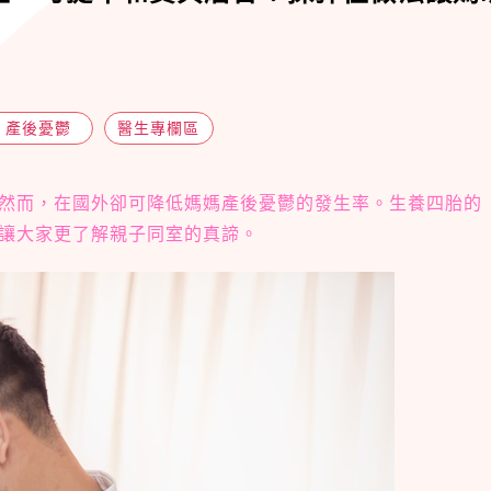
產後憂鬱
醫生專欄區
然而，在國外卻可降低媽媽產後憂鬱的發生率。生養四胎的
讓大家更了解親子同室的真諦。