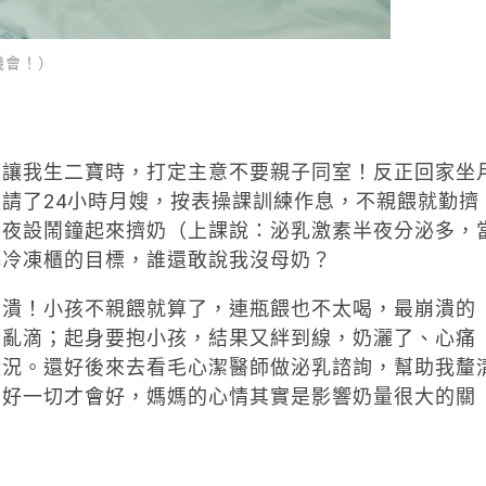
機會！）
我生二寶時，打定主意不要親子同室！反正回家坐
請了24小時月嫂，按表操課訓練作息，不親餵就勤擠
半夜設鬧鐘起來擠奶（上課說：泌乳激素半夜分泌多，
爆冷凍櫃的目標，誰還敢說我沒母奶？
！小孩不親餵就算了，連瓶餵也不太喝，最崩潰的
奶亂滴；起身要抱小孩，結果又絆到線，奶灑了、心痛
狀況。還好後來去看毛心潔醫師做泌乳諮詢，幫助我釐
要好一切才會好，媽媽的心情其實是影響奶量很大的關