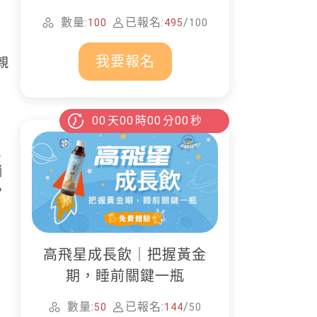
家清潔
數量:
已報名:
/
100
495
100
我要報名
親
00
天
00
時
00
分
00
秒
親
躺
，
高飛星成長飲｜把握黃金
期，睡前關鍵一瓶
數量:
已報名:
/
50
144
50