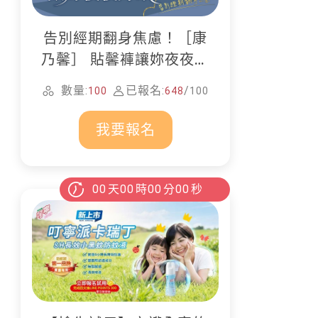
告別經期翻身焦慮！［康
乃馨］ 貼馨褲讓妳夜夜好
眠
數量:
已報名:
/
100
648
100
我要報名
00
天
00
時
00
分
00
秒