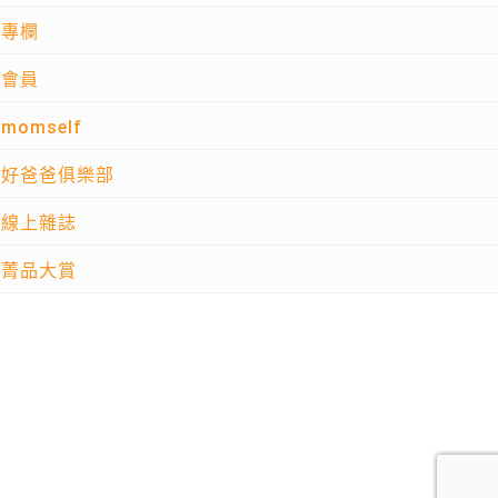
專欄
會員
momself
好爸爸俱樂部
線上雜誌
菁品大賞