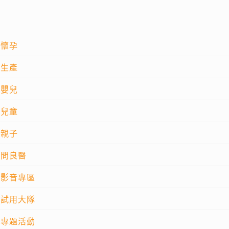
懷孕
生產
嬰兒
兒童
親子
問良醫
影音專區
試用大隊
專題活動