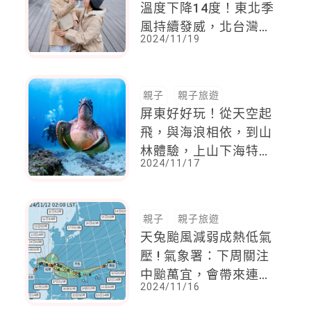
溫度下降14度！東北季
風持續發威，北台灣未
2024/11/19
來一周又濕又冷
親子
親子旅遊
屏東好好玩！從天空起
飛，與海浪相依，到山
林體驗，上山下海特色
2024/11/17
旅遊，吃喝玩樂全家大
滿足！
親子
親子旅遊
天兔颱風減弱成熱低氣
壓 ! 氣象署：下周關注
中颱萬宜，會帶來連續
2024/11/16
大雨