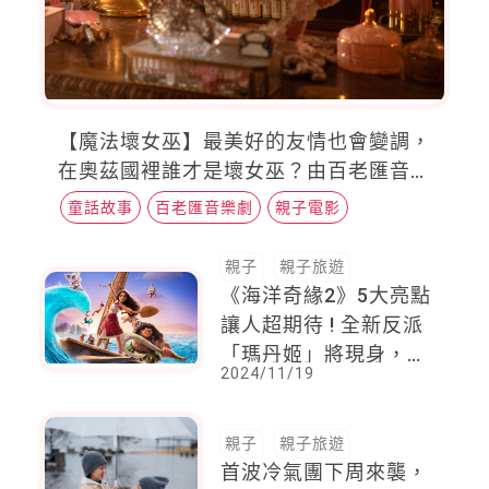
【魔法壞女巫】最美好的友情也會變調，
在奧茲國裡誰才是壞女巫？由百老匯音樂
劇改編，又唱又跳讓你感受魔法世界，發
童話故事
百老匯音樂劇
親子電影
掘你內心強大的魔法力量
親子
親子旅遊
《海洋奇緣2》5大亮點
讓人超期待 ! 全新反派
「瑪丹姬」將現身，真
2024/11/19
人版「毛伊」由呼聲最
高的他擔任
親子
親子旅遊
首波冷氣團下周來襲，