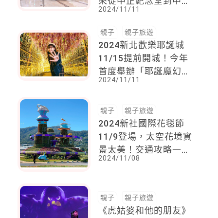
來從中正紀念堂到中和
2024/11/11
只要14分鐘
親子
親子旅遊
2024新北歡樂耶誕城
11/15提前開城！今年
首度舉辦「耶誕魔幻變
2024/11/11
裝遊行」，連續48天耶
誕魔法不停歇
親子
親子旅遊
2024新社國際花毯節
11/9登場，太空花境實
景太美！交通攻略一次
2024/11/08
看
親子
親子旅遊
《虎姑婆和他的朋友》