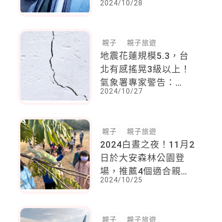
2024/10/28
（11/1）影響最巨
親子
親子旅遊
地震花蓮規模5.3，台
北有感搖晃3級以上！
氣象署專家警告：
2024/10/27
0403餘震仍究持續
中，未來一周要小心持
續發生
親子
親子旅遊
2024白晝之夜！11月2
日於大安森林公園登
場，推薦4個適合親子
2024/10/25
共同參加活動
親子
親子旅遊