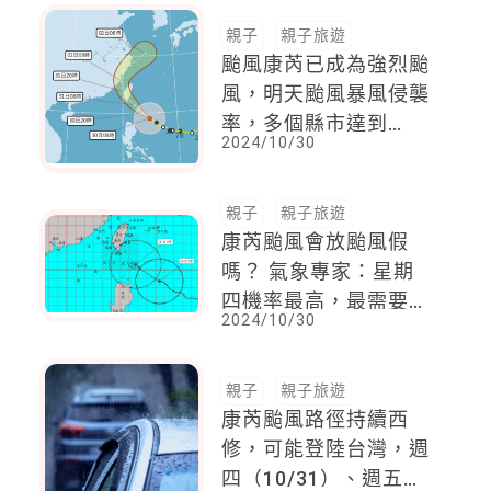
親子
親子旅遊
颱風康芮已成為強烈颱
風，明天颱風暴風侵襲
率，多個縣市達到
2024/10/30
100%，放颱風假機率
高
親子
親子旅遊
康芮颱風會放颱風假
嗎？ 氣象專家：星期
四機率最高，最需要堤
2024/10/30
防「這災害」
親子
親子旅遊
康芮颱風路徑持續西
修，可能登陸台灣，週
四（10/31）、週五