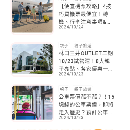
【便宜機票攻略】4技
巧買機票最便宜！轉
機、行李注意事項&常
2024/10/24
見QA一次看
親子
親子旅遊
林口三井OUTLET二期
10/23試營運！8大親
子亮點、各家優惠一次
2024/10/23
看
親子
親子旅遊
公車票價漲不漲？！15
塊錢的公車票價，即將
走入歷史？預計公車漲
2024/10/23
價將漲到「這金額」