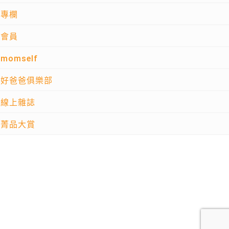
專欄
會員
momself
好爸爸俱樂部
線上雜誌
菁品大賞