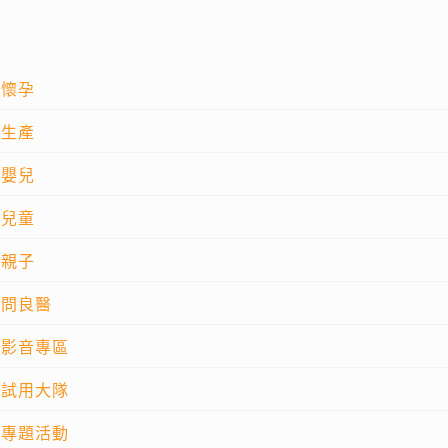
懷孕
生產
嬰兒
兒童
親子
問良醫
影音專區
試用大隊
專題活動