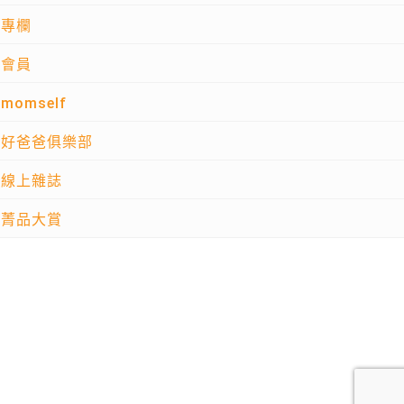
專欄
會員
momself
好爸爸俱樂部
線上雜誌
菁品大賞