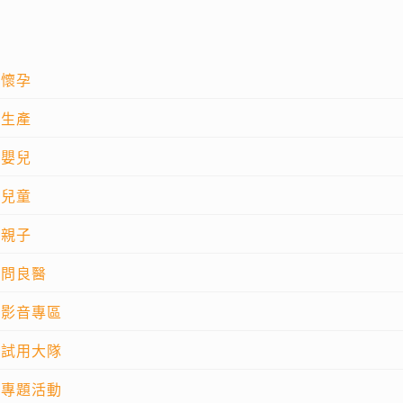
懷孕
生產
嬰兒
兒童
親子
問良醫
影音專區
試用大隊
專題活動