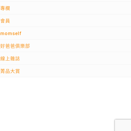
專欄
會員
momself
好爸爸俱樂部
線上雜誌
菁品大賞