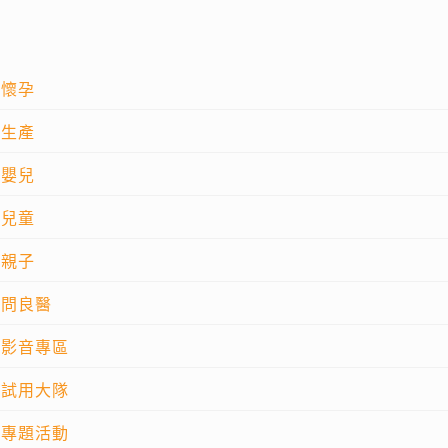
懷孕
生產
嬰兒
兒童
親子
問良醫
影音專區
試用大隊
專題活動