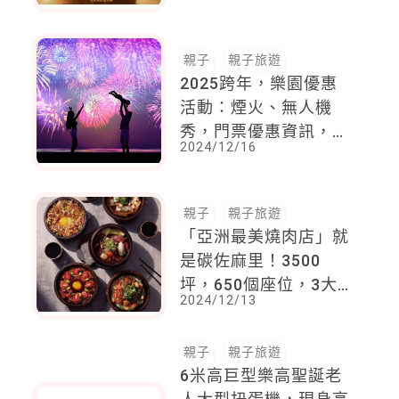
親子
親子旅遊
2025跨年，樂園優惠
活動：煙火、無人機
秀，門票優惠資訊，帶
2024/12/16
孩子一起快樂跨年！六
福村首辦跨年派對免費
入園，還有麗寶樂園、
親子
親子旅遊
義大世界、劍湖山、臺
「亞洲最美燒肉店」就
北市兒童新樂園
是碳佐麻里！3500
坪，650個座位，3大
2024/12/13
亮點一位難求，預約已
經到明年2月
親子
親子旅遊
6米高巨型樂高聖誕老