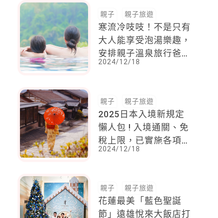
親子
親子旅遊
寒流冷吱吱！不是只有
大人能享受泡湯樂趣，
安排親子溫泉旅行爸媽
2024/12/18
需要先注意的事！
親子
親子旅遊
2025日本入境新規定
懶人包 ! 入境通關、免
稅上限，已實施各項規
2024/12/18
範 ，出國前一定要知
道
親子
親子旅遊
花蓮最美「藍色聖誕
節」遠雄悅來大飯店打