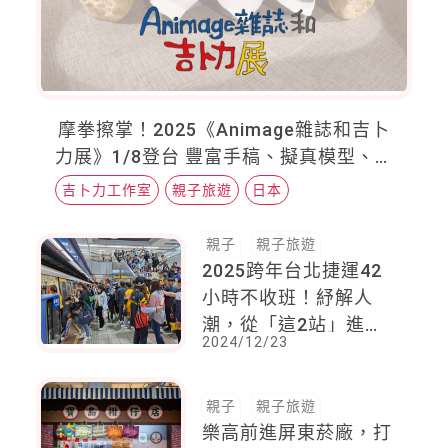
摩拳擦掌！2025《Animage雜誌和吉卜
力展》1/8登台 豐富手稿、擬真模型、龍
貓公車、5大亮點帶小朋友搶先預習
吉卜力工作室
親子旅遊
日本
親子
親子旅遊
2025跨年台北捷運42
小時不收班！紓解人
潮，從「這2站」進
2024/12/23
站，免費搭乘不限站數
親子
親子旅遊
樂高前進屏東菸廠，打