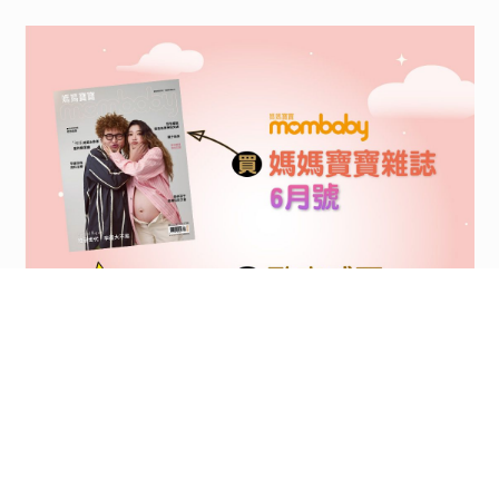
<
1
2
...
52
53
54
55
56
57
58
...
110
111
>