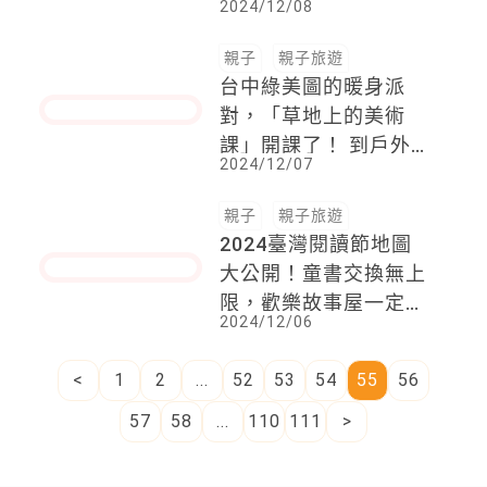
可頌迷注意！全台最美
可頌店，莉莉安可頌來
南港開店啦！
2024/12/08
親子
親子旅遊
台中綠美圖的暖身派
對，「草地上的美術
課」開課了！ 到戶外
2024/12/07
體驗新銳藝術家能量！
親子
親子旅遊
2024臺灣閱讀節地圖
大公開！童書交換無上
限，歡樂故事屋一定要
2024/12/06
來 ， 時間、地點、活
動一次看！