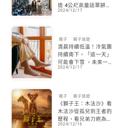
造 4公尺高童話薑餅屋
2024/12/17
演繹夢幻聖誕跨年魔力
登場
親子
親子旅遊
清晨持續低溫！冷氣團
持續南下，「這一天」
可能會下雪 ，未來一
2024/12/17
周有兩個冷氣團
親子
親子旅遊
《獅子王：木法沙》看
木法沙從孤兒到王者的
歷程，看兄弟刀疤為何
2024/12/16
從善良黑化