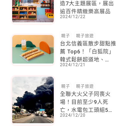
造7大主題展區，展出
逾百件精緻樂高展品
2024/12/22
親子
親子旅遊
台北信義區散步甜點推
薦 Top6！「白狐院」
韓式鬆餅超道地、
2024/12/21
「COMEME」花朵千
層蛋塔社群洗版！
親子
親子旅遊
全聯大火父子同喪火
場！目前至少9人死
亡，水電包工頭組5人
2024/12/20
全罹難，起火原因是這
個