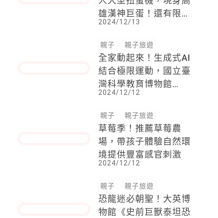
人大型扭蛋機，現身高
雄漢神巨蛋！還有限量
2024/12/13
「樂高®台灣黑熊積木
組」只送不賣，讓孩子
度過開心耶誕
親子
親子旅遊
全家動起來！生成式AI
結合極限運動，國立臺
灣科學教育博物館
2024/12/12
12/27熱血登場
親子
親子旅遊
草莓季！推薦草莓農
場，帶孩子體驗自然環
境提供豐富感官刺激
2024/12/12
親子
親子旅遊
恐龍迷必朝聖！大英博