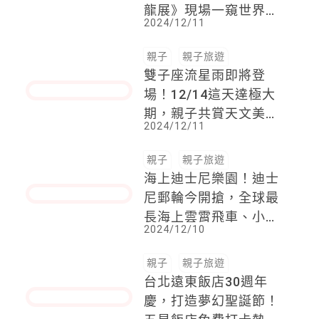
物館《史前巨獸泰坦恐
龍展》現場一窺世界最
2024/12/11
大37公尺巨型恐龍，3
大亮點一次看！
親子
親子旅遊
雙子座流星雨即將登
場！12/14這天達極大
期，親子共賞天文美
2024/12/11
景，時間、技巧、地點
一次看
親子
親子旅遊
海上迪士尼樂園！迪士
尼郵輪今開搶，全球最
長海上雲霄飛車、小美
2024/12/10
人魚餐廳、迪士尼反派
咖啡館....大人小孩都瘋
親子
親子旅遊
狂
台北遠東飯店30週年