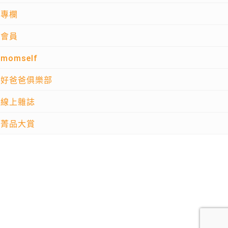
專欄
會員
momself
好爸爸俱樂部
線上雜誌
菁品大賞