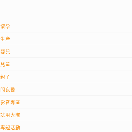
懷孕
生產
嬰兒
兒童
親子
問良醫
影音專區
試用大隊
專題活動