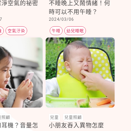
潔淨空氣的祕密
不睡晚上又鬧情緒！何
時可以不用午睡？
7
2024/03/06
機
空氣汙染
午睡
幼兒睡眠
童照顧
兒童
兒童照顧
用耳機？音量怎
小朋友吞入異物怎麼