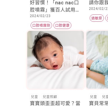
好習慣！「nac nac口
請你跟
2024/02/2
腔噴霧」獲百人試用推
2024/02/23
薦，隨時隨地為寶寶
過敏原
「噴」出好口氣
口腔噴霧劑
口腔健康
過敏性鼻
寶寶牙齒
兒童
兒童照顧
兒童
兒
寶寶頭歪歪超可愛？當
寶貝常