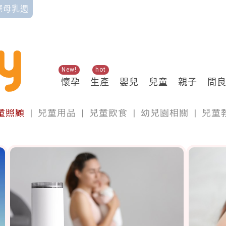
國際母乳週
New!
hot
懷孕
生產
嬰兒
兒童
親子
問
兒童
童照顧
|
兒童用品
|
兒童飲食
|
幼兒園相關
|
兒童