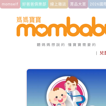
momself
好爸爸俱樂部
線上雜誌
菁品大賞
2026
|
兒