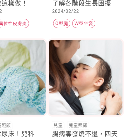
我這樣做！
了解各階段生長困擾
2
2024/02/22
異位性皮膚炎
O型腿
Ｗ型坐姿
炎
骨骼肌肉
童照顧
兒童
兒童照顧
常尿床！兒科
腸病毒發燒不退，四天