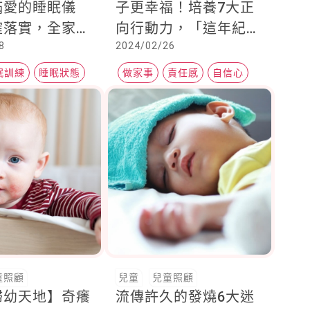
滿愛的睡眠儀
子更幸福！培養7大正
確落實，全家大
向行動力，「這年紀」
8
2024/02/26
一夜好眠
就可以開始
眠訓練
睡眠狀態
做家事
責任感
自信心
童照顧
兒童
兒童照顧
婦幼天地】奇癢
流傳許久的發燒6大迷