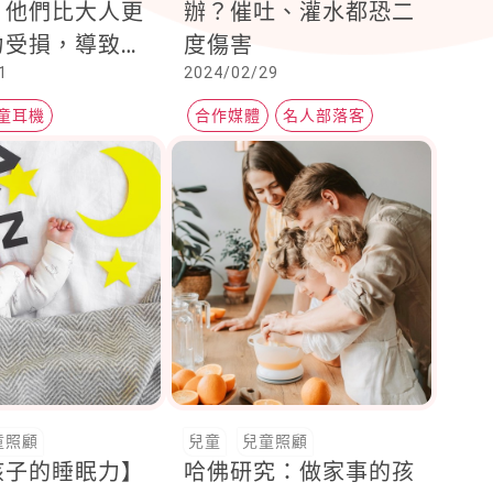
？他們比大人更
辦？催吐、灌水都恐二
力受損，導致不
度傷害
1
2024/02/29
部問題
童耳機
合作媒體
名人部落客
親子天下
童照顧
兒童
兒童照顧
孩子的睡眠力】
哈佛研究：做家事的孩