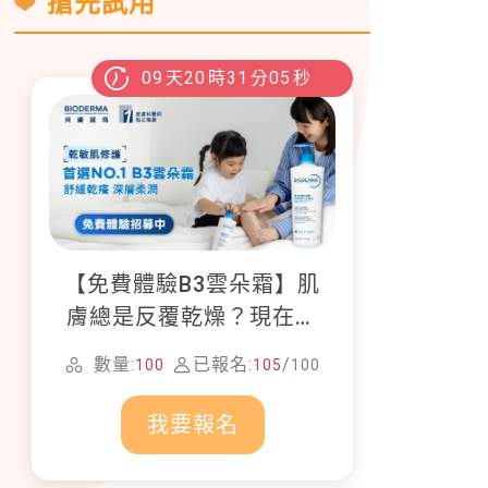
搶先試用
09
天
20
時
31
分
03
秒
【免費體驗B3雲朵霜】肌
膚總是反覆乾燥？現在就
加入貝膚黛瑪修護體驗計
數量:
已報名:
/
100
105
100
畫！
我要報名