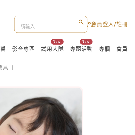
會員登入/註冊
New!
New!
良醫
影音專區
試用大隊
專題活動
專欄
會員
教具
|