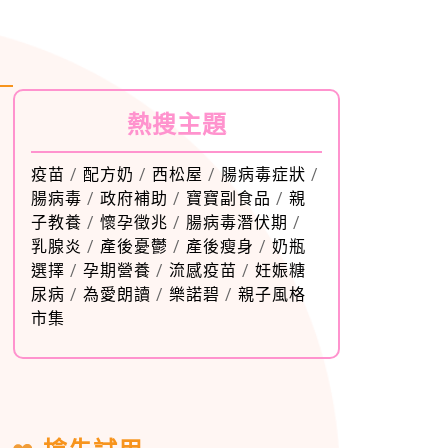
熱搜主題
疫苗
/
配方奶
/
西松屋
/
腸病毒症狀
/
腸病毒
/
政府補助
/
寶寶副食品
/
親
子教養
/
懷孕徵兆
/
腸病毒潛伏期
/
乳腺炎
/
產後憂鬱
/
產後瘦身
/
奶瓶
選擇
/
孕期營養
/
流感疫苗
/
妊娠糖
尿病
/
為愛朗讀
/
樂諾碧
/
親子風格
市集