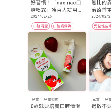
好習慣！「nac nac口
無比的
腔噴霧」獲百人試用推
治療首
2024/02/26
2024/02/2
薦，隨時隨地為寶寶
持皮膚
「噴」出好口氣
口腔清潔
口腔噴霧劑
異位性皮
口腔衛生
皮膚炎
兒童
兒童照顧
兒童
兒
0歲就要培養口腔清潔
過敏不