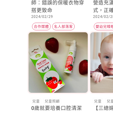
師：錯誤的保暖衣物穿
營造充
搭更致命
式，正
2024/02/29
2024/02/2
小都能
合作媒體
名人部落客
嬰幼兒睡
親子天下
睡眠儀式
兒童
兒童照顧
兒童
兒
0歲就要培養口腔清潔
【三總