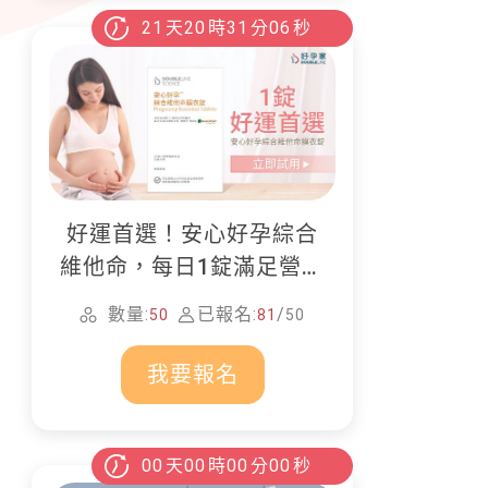
21
天
20
時
31
分
04
秒
好運首選！安心好孕綜合
維他命，每日1錠滿足營養
所需
數量:
已報名:
/
50
81
50
我要報名
00
天
00
時
00
分
00
秒