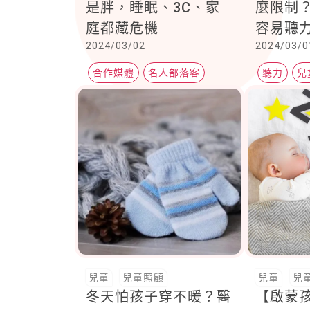
是胖，睡眠、3C、家
麼限制
庭都藏危機
容易聽
2024/03/02
2024/03/0
可逆耳
合作媒體
名人部落客
聽力
兒
親子天下
兒童
兒童照顧
兒童
兒
冬天怕孩子穿不暖？醫
【啟蒙