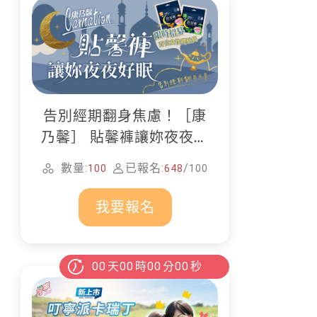
告別經期翻身焦慮！［康
乃馨］ 貼馨褲讓妳夜夜好
眠
數量:
已報名:
/
100
648
100
我要報名
00
天
00
時
00
分
00
秒