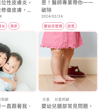
異位性皮膚炎，
思！醫師專業帶你一一
重修復皮膚，維
破除
4
2024/02/24
保水力
膚炎
濕疹
嬰幼兒發燒
迷思
發燒照護
童照顧
兒童
兒童照顧
要一直跟著我．
嬰幼兒腿部常見問題，