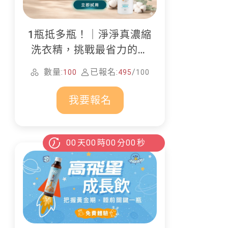
1瓶抵多瓶！｜淨淨真濃縮
洗衣精，挑戰最省力的居
家清潔
數量:
已報名:
/
100
495
100
我要報名
00
天
00
時
00
分
00
秒