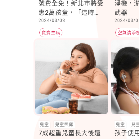
號費全免！新北市將受
淨機，
惠2萬孩童，「這時
武器
2024/03/08
2024/03/0
間」開始
寶寶生病
空氣清淨
懸浮微粒
兒童
兒童照顧
兒童
兒
7成超重兒童長大後還
孩子使