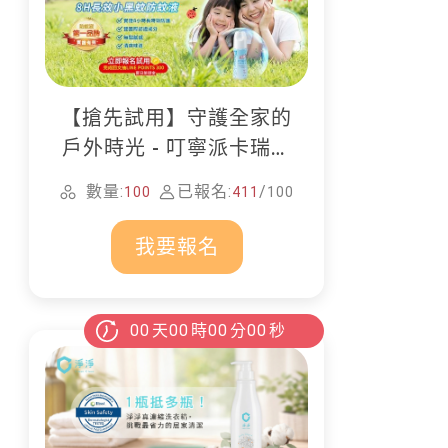
【搶先試用】守護全家的
戶外時光 - 叮寧派卡瑞丁
防蚊液
數量:
已報名:
/
100
411
100
我要報名
00
天
00
時
00
分
00
秒