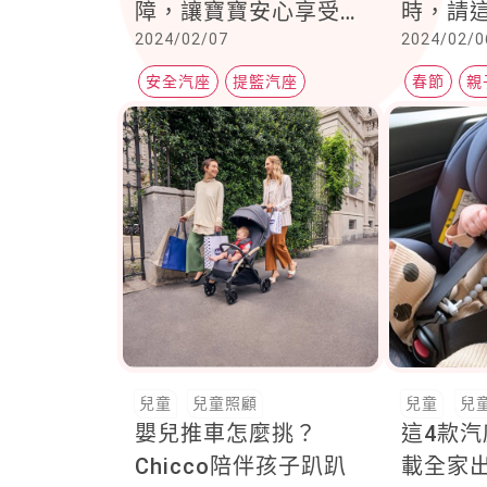
障，讓寶寶安心享受旅
時，請
2024/02/07
2024/02/0
途樂趣
安全汽座
提籃汽座
春節
親
後向式
兒童
兒童照顧
兒童
兒
嬰兒推車怎麼挑？
這4款
Chicco陪伴孩子趴趴
載全家