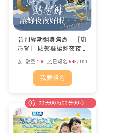
告別經期翻身焦慮！［康
乃馨］ 貼馨褲讓妳夜夜好
眠
數量:
已報名:
/
100
648
100
我要報名
00
天
00
時
00
分
00
秒