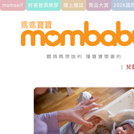
momself
好爸爸俱樂部
線上雜誌
菁品大賞
2026
|
兒