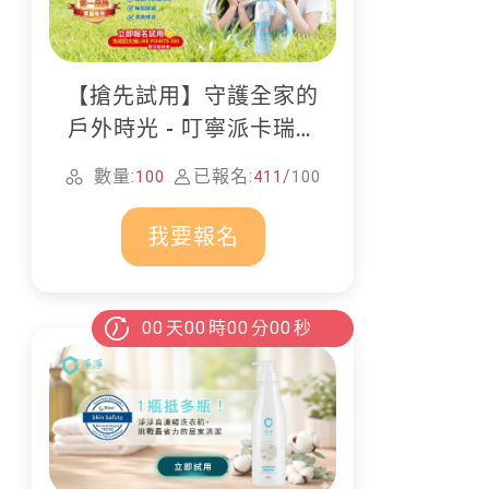
【搶先試用】守護全家的
戶外時光 - 叮寧派卡瑞丁
防蚊液
數量:
已報名:
/
100
411
100
我要報名
00
天
00
時
00
分
00
秒