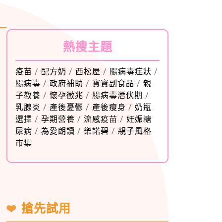
熱搜主題
疫苗
/
配方奶
/
西松屋
/
腸病毒症狀
/
腸病毒
/
政府補助
/
寶寶副食品
/
親
子教養
/
懷孕徵兆
/
腸病毒潛伏期
/
乳腺炎
/
產後憂鬱
/
產後瘦身
/
奶瓶
選擇
/
孕期營養
/
流感疫苗
/
妊娠糖
尿病
/
為愛朗讀
/
樂諾碧
/
親子風格
市集
搶先試用