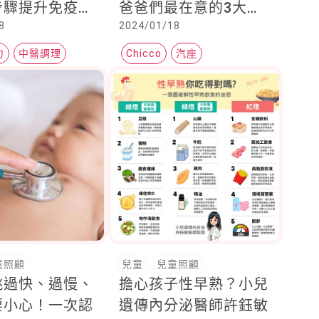
步驟提升免疫力
爸爸們最在意的3大重
8
2024/01/18
師：多吃黑色
點 (內有選手)
睡前多按雙腳
力
中醫調理
Chicco
汽座
童照顧
兒童
兒童照顧
跳過快、過慢、
擔心孩子性早熟？小兒
要小心！一次認
遺傳內分泌醫師許鈺敏