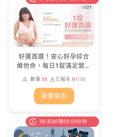
好運首選！安心好孕綜合
維他命，每日1錠滿足營養
所需
數量:
已報名:
/
50
81
50
我要報名
00
天
00
時
00
分
00
秒