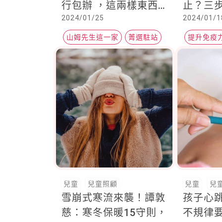
行包辦 ，這兩樣東西
止？三
2024/01/25
2024/01/1
多準備 ，以備不時之
， 中醫
需
食物，
山姆先生這一家
菁選駐站
提升免疫
過年
兒童
兒童照顧
兒童
兒
雪崩式寒流來襲！譚敦
孩子心
慈：寒冬保暖15守則，
不規律