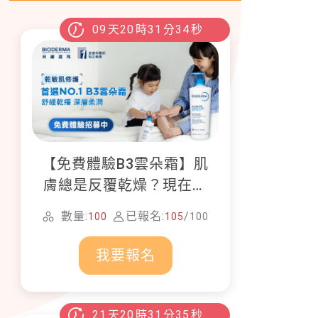
09
天
20
時
31
分
32
秒
【免費體驗B3雲朵霜】肌
膚總是反覆乾燥？現在就
加入貝膚黛瑪修護體驗計
數量:
已報名:
/
100
105
100
畫！
我要報名
21
天
20
時
31
分
33
秒