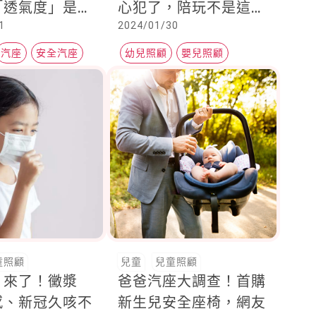
「透氣度」是關
心犯了，陪玩不是這樣
1
2024/01/30
玩 ，副食品軟硬影響
孩子的語言能力
汽座
安全汽座
幼兒照顧
嬰兒照顧
營養品
童照顧
兒童
兒童照顧
」來了！黴漿
爸爸汽座大調查！首購
感、新冠久咳不
新生兒安全座椅，網友