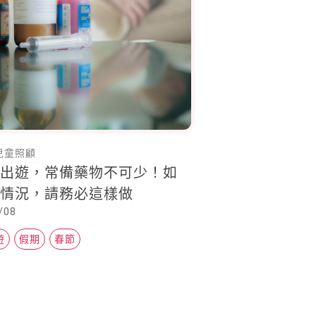
兒童照顧
寶出遊，常備藥物不可少！如
瀉情況，請務必這樣做
/08
遊
假期
春節