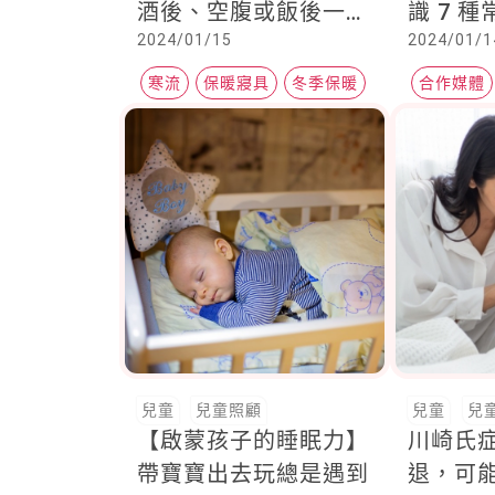
酒後、空腹或飯後一小
識 7 
2024/01/15
2024/01/1
時內，都不建議做「這
整疾病
件事」
寒流
保暖寢具
冬季保暖
合作媒體
Heho健康
兒童
兒童照顧
兒童
兒
【啟蒙孩子的睡眠力】
川崎氏
帶寶寶出去玩總是遇到
退，可