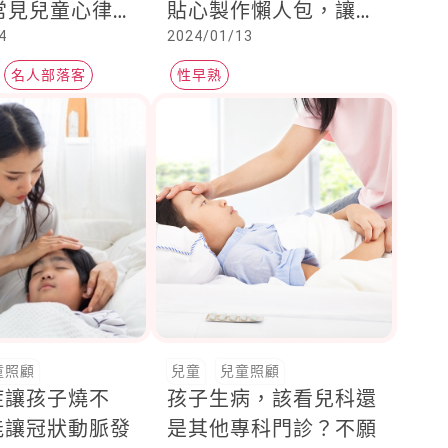
種常見兒童心律不
貼心製作懶人包，讓你
4
2024/01/13
一圖明白！
名人部落客
性早熟
童照顧
兒童
兒童照顧
症讓孩子燒不
孩子生病，該看兒科還
能讓冠狀動脈發
是其他專科門診？不願