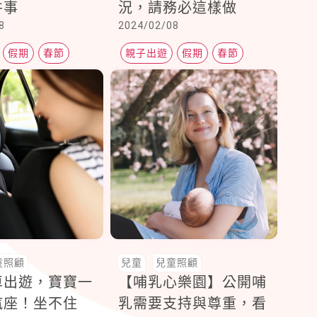
件事
況，請務必這樣做
8
2024/02/08
假期
春節
親子出遊
假期
春節
童照顧
兒童
兒童照顧
車出遊，寶寶一
【哺乳心樂園】公開哺
汽座！坐不住
乳需要支持與尊重，看