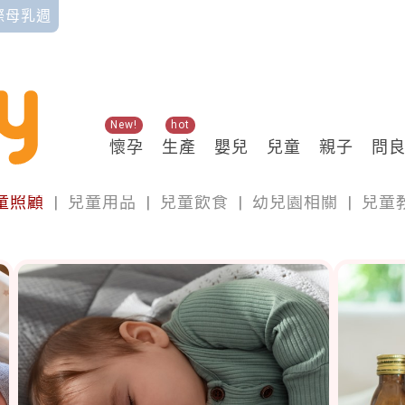
國際母乳週
New!
hot
懷孕
生產
嬰兒
兒童
親子
問
兒童
童照顧
|
兒童用品
|
兒童飲食
|
幼兒園相關
|
兒童