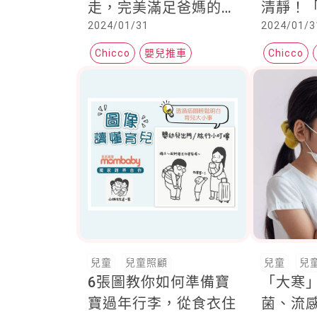
走，完美滿足爸媽的育
清靜！
2024/01/31
2024/01/3
兒需求！
鍵
Chicco
嬰兒推車
Chicco
手推車
兒童
兒童照顧
兒童
兒
6張圖教你如何準備寶
「大寒
寶過年行李，從食衣住
菌、流