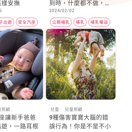
這樣安撫
到時，什麼都不做，就
6
2024/02/02
是最大的支持！
子出遊
安全汽座
公開哺乳
哺乳
哺乳權益
童照顧
兒童
兒童照顧
汽座讓新手爸爸
9種傷害寶寶大腦的錯
出遊，一路耳根
誤行為！你是不是不小