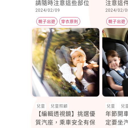
請隨時注意這些部位
注意這
2024/02/09
2024/02/0
親子出遊
穿衣原則
親子出遊
洋蔥式穿著
兒童
兒童照顧
兒童
兒
【編輯透視鏡】挑選優
年節開
質汽座，乘車安全有保
定要坐