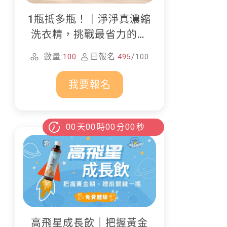
1瓶抵多瓶！｜淨淨真濃縮
洗衣精，挑戰最省力的居
家清潔
數量:
已報名:
/
100
495
100
我要報名
00
天
00
時
00
分
00
秒
高飛星成長飲｜把握黃金