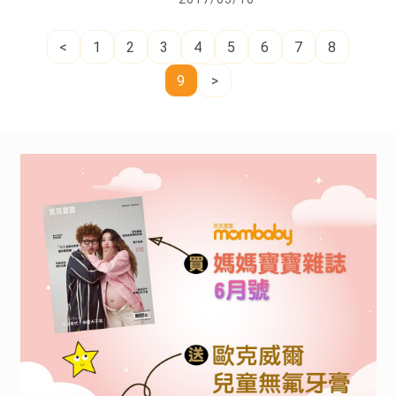
<
1
2
3
4
5
6
7
8
9
>