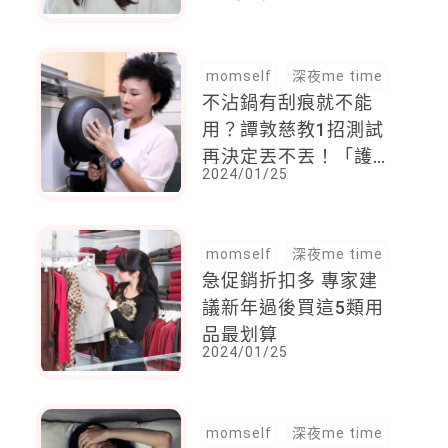
就要從洗頭開始，還要
加碼定期檢測
momself
深夜me time
不沾鍋有刮痕就不能
用？譚敦慈教1招測試
再決定丟不丟！「護鍋
2024/01/25
6原則」炒菜不傷肺不
傷鍋
momself
深夜me time
急促銷折扣多 專家建
議新年過後買這5類用
品最划算
2024/01/25
momself
深夜me time