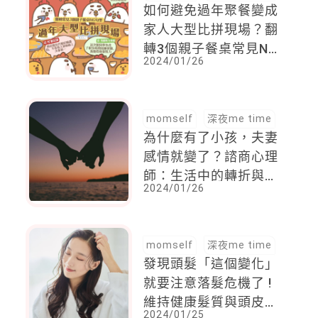
如何避免過年聚餐變成
家人大型比拼現場？翻
轉3個親子餐桌常見NG
2024/01/26
回應
momself
深夜me time
為什麼有了小孩，夫妻
感情就變了？諮商心理
師：生活中的轉折與意
2024/01/26
外，都會埋下情感變質
的不定時炸彈
momself
深夜me time
發現頭髮「這個變化」
就要注意落髮危機了 !
維持健康髮質與頭皮，
2024/01/25