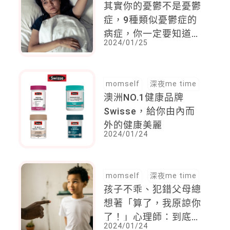
其實你的憂鬱不是憂鬱
症，9種類似憂鬱症的
病症，你一定要知道，
2024/01/25
別錯過治療先機
momself
深夜me time
澳洲NO.1健康品牌
Swisse，給你由內而
外的健康美麗
2024/01/24
momself
深夜me time
孩子不乖、犯錯父母總
想著「算了，我原諒你
了！」心理師：到底誰
2024/01/24