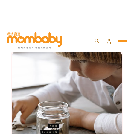
深夜me time