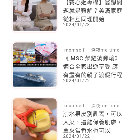
【賽心姬專欄】婆媳問
題就是難解？美滿家庭
從相互同理開始
2024/01/23
momself
深夜me time
《 MSC 榮耀號郵輪》
適合全家出遊享受 應
有盡有的親子渡假行程
2024/01/22
momself
深夜me time
削水果皮別亂丟，可以
入菜，還能保養肌膚，
拿來當香水也可以
2024/01/22