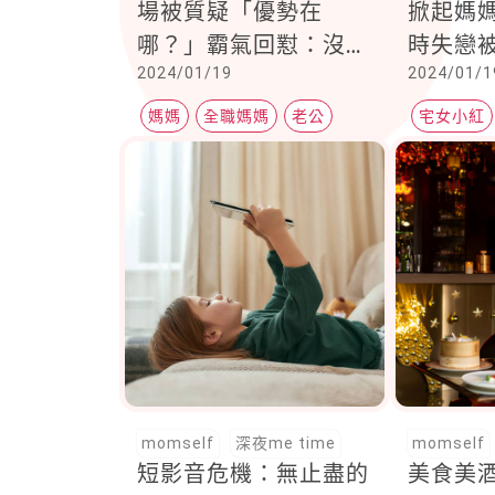
場被質疑「優勢在
掀起媽
哪？」霸氣回懟：沒有
時失戀
2024/01/19
2024/01/1
比當媽更艱難的職場！
想過自
天嗎？
媽媽
全職媽媽
老公
宅女小紅
momself
深夜me time
momself
短影音危機：無止盡的
美食美酒