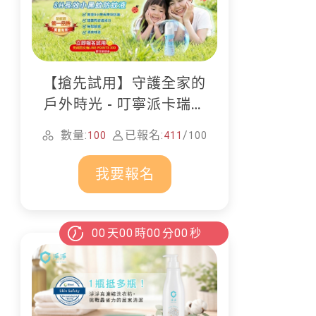
【搶先試用】守護全家的
戶外時光 - 叮寧派卡瑞丁
防蚊液
數量:
已報名:
/
100
411
100
我要報名
00
天
00
時
00
分
00
秒