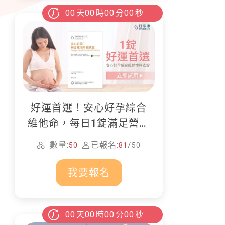
00
天
00
時
00
分
00
秒
好運首選！安心好孕綜合
維他命，每日1錠滿足營養
所需
數量:
已報名:
/
50
81
50
我要報名
00
天
00
時
00
分
00
秒