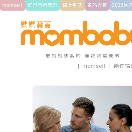
momself
好爸爸俱樂部
線上雜誌
菁品大賞
2026
|
momself
|
兩性情