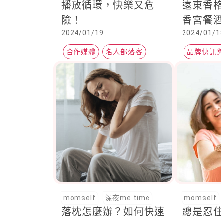
播放循環，快樂又危
遠東香
險！
香宮餐
2024/01/19
2024/01/1
合作媒體
名人部落客
品牌快訊
女子學
台北遠東
家庭吃喝
momself
深夜me time
momself
落枕怎麼辦？如何快速
總是忍