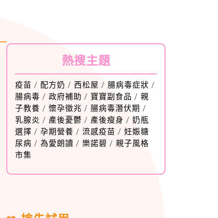
熱搜主題
疫苗
/
配方奶
/
西松屋
/
腸病毒症狀
/
腸病毒
/
政府補助
/
寶寶副食品
/
親
子教養
/
懷孕徵兆
/
腸病毒潛伏期
/
乳腺炎
/
產後憂鬱
/
產後瘦身
/
奶瓶
選擇
/
孕期營養
/
流感疫苗
/
妊娠糖
尿病
/
為愛朗讀
/
樂諾碧
/
親子風格
市集