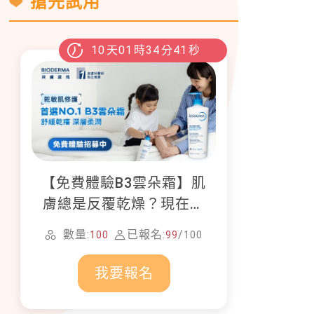
搶先試用
10
天
01
時
34
分
39
秒
【免費體驗B3雲朵霜】肌
膚總是反覆乾燥？現在就
加入貝膚黛瑪修護體驗計
數量:
已報名:
/
100
99
100
畫！
我要報名