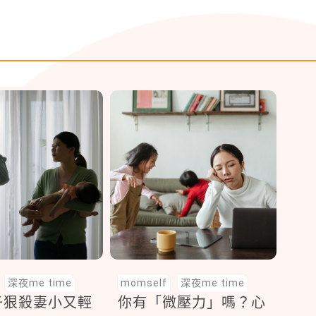
深夜me time
momself
深夜me time
子狠殺妻小又輕
你有「微壓力」嗎？心