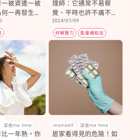
妻一被資遣一被
理師：它通常不易察
為何一再發生父
覺、平時也許不痛不
0
2024/07/09
自殺？
癢，但長久累積將侵蝕
身心健康
站
紓解壓力
能量補給站
無形
深夜me time
momself
深夜me time
年比一年熱，你
居家看得見的危險！如