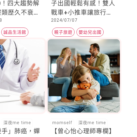
10！四大趨勢解
子出國輕鬆有感！雙人
靈類歷久不衰、
戰車+小推車讓旅行更
8
2024/07/07
漲帶動財金書
省力
誠品生活館
親子旅遊
嬰幼兒出國
育兒推車
深夜me time
momself
深夜me time
殺手」肺癌，蟬
【曾心怡心理師專欄】