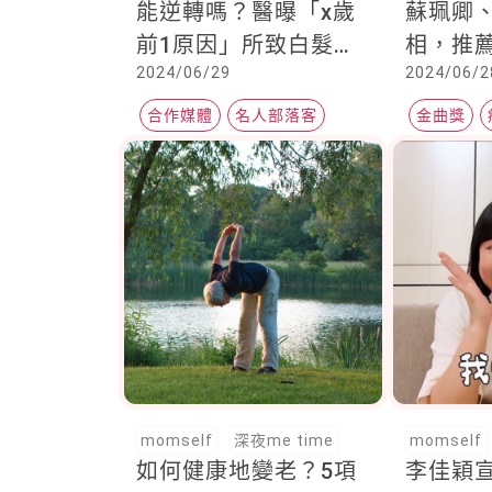
能逆轉嗎？醫曝「x歲
蘇珮卿
前1原因」所致白髮，
相，推
2024/06/29
2024/06/2
可以黑回來
後給家
合作媒體
名人部落客
金曲獎
白髮
momself
深夜me time
momself
如何健康地變老？5項
李佳穎