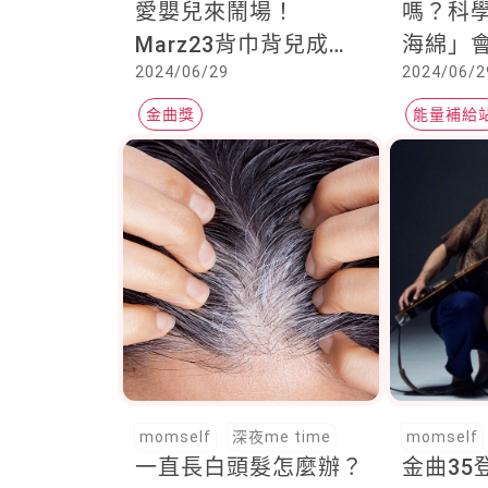
愛嬰兒來鬧場！
嗎？科
Marz23背巾背兒成最
海綿」
2024/06/29
2024/06/2
搶眼配角，聽Lulu大唱
<蘑菇濃湯>
金曲獎
能量補給
momself
深夜me time
momself
一直長白頭髮怎麼辦？
金曲35