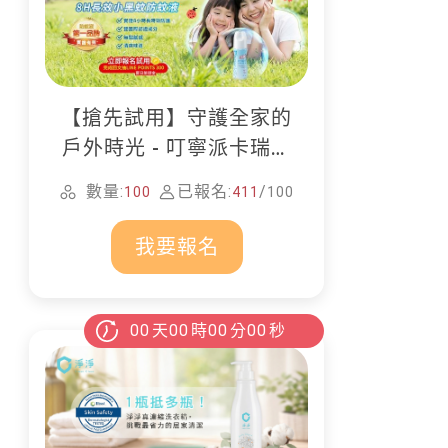
【搶先試用】守護全家的
戶外時光 - 叮寧派卡瑞丁
防蚊液
數量:
已報名:
/
100
411
100
我要報名
00
天
00
時
00
分
00
秒