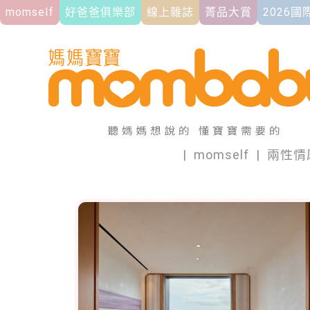
momself
好爸爸俱樂部
線上雜誌
菁品大賞
2026
|
momself
|
兩性情