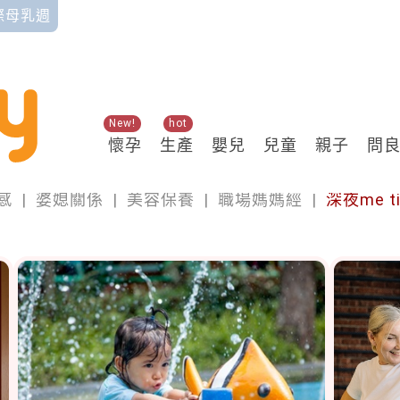
國際母乳週
New!
hot
懷孕
生產
嬰兒
兒童
親子
問
momself
感
|
婆媳關係
|
美容保養
|
職場媽媽經
|
深夜me t