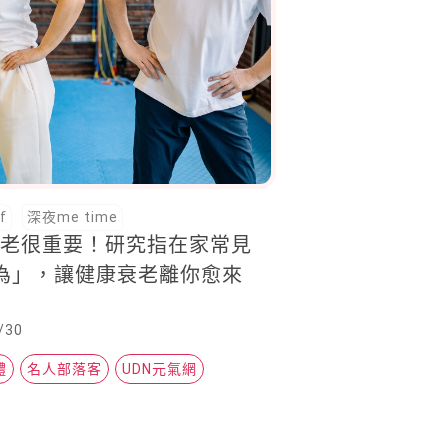
f
深夜me time
變老很重要！研究指在家常見
為」，讓健康衰老離你愈來
/30
體
名人部落客
UDN元氣網