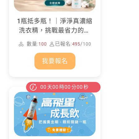
1瓶抵多瓶！｜淨淨真濃縮
洗衣精，挑戰最省力的居
家清潔
數量:
已報名:
/
100
495
100
我要報名
00
天
00
時
00
分
00
秒