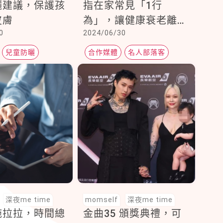
曬建議，保護孩
指在家常見「1行
皮膚
為」，讓健康衰老離你
0
2024/06/30
愈來愈遠
兒童防曬
合作媒體
名人部落客
UDN元氣網
深夜me time
momself
深夜me time
拖拉拉，時間總
金曲35 頒獎典禮，可