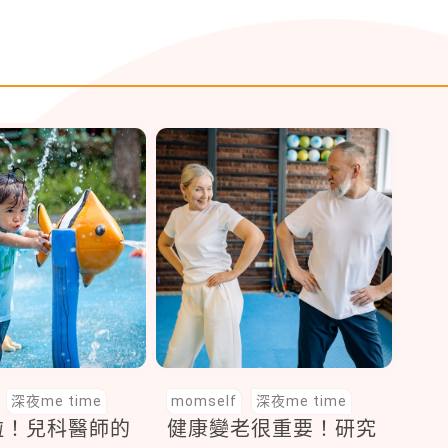
深夜me time
momself
深夜me time
啦！兒科醫師的
健康變老很重要！研究