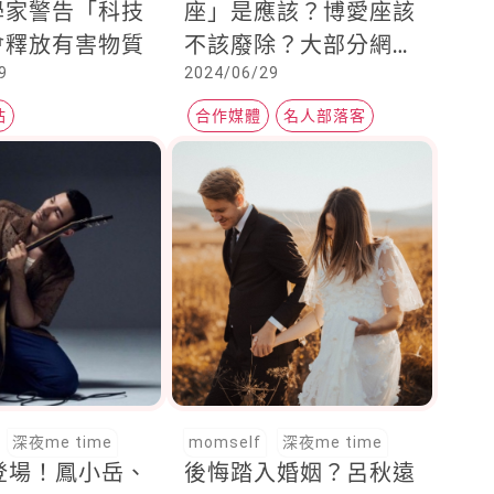
學家警告「科技
座」是應該？博愛座該
會釋放有害物質
不該廢除？大部分網友
9
2024/06/29
持「這觀點」，5建議
改善亂象
站
合作媒體
名人部落客
UDN元氣網
深夜me time
momself
深夜me time
登場！鳳小岳、
後悔踏入婚姻？呂秋遠