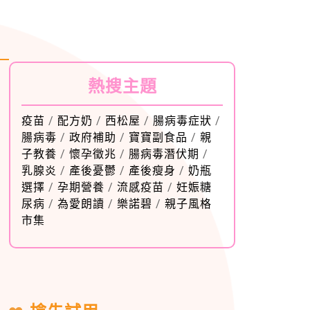
熱搜主題
疫苗
/
配方奶
/
西松屋
/
腸病毒症狀
/
腸病毒
/
政府補助
/
寶寶副食品
/
親
子教養
/
懷孕徵兆
/
腸病毒潛伏期
/
乳腺炎
/
產後憂鬱
/
產後瘦身
/
奶瓶
選擇
/
孕期營養
/
流感疫苗
/
妊娠糖
尿病
/
為愛朗讀
/
樂諾碧
/
親子風格
市集