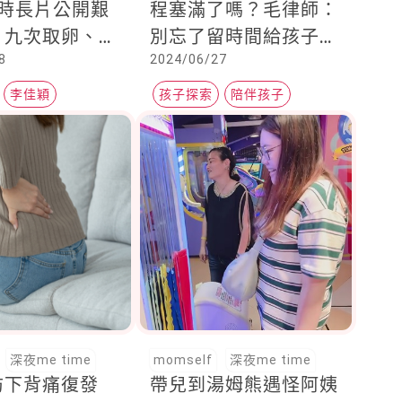
小時長片公開艱
程塞滿了嗎？毛律師：
，九次取卵、兩
別忘了留時間給孩子好
8
2024/06/27
，感謝寶寶「陪
好「玩耍」
勇敢」
李佳穎
孩子探索
陪伴孩子
家庭吃喝玩樂
深夜me time
momself
深夜me time
防下背痛復發
帶兒到湯姆熊遇怪阿姨