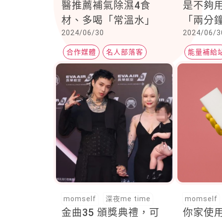
醫推薦補氣除濕4食
是不夠
材、多喝「常溫水」
「兩分
2024/06/30
2024/06/3
合作媒體
名人部落客
能量補給
UDN元氣網
momself
深夜me time
momself
金曲35 頒獎典禮，可
你家使