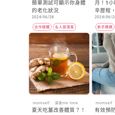
簡單測試可顯示你身體
月！1
的老化狀況
辛歷程
2024/06/28
2024/06/2
次植入
我一起
合作媒體
名人部落客
新手媽媽
老化
momself
深夜me time
momself
夏天吃薑改善體質？！
有效預