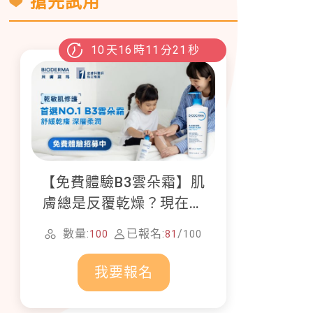
搶先試用
10
天
16
時
11
分
19
秒
【免費體驗B3雲朵霜】肌
膚總是反覆乾燥？現在就
加入貝膚黛瑪修護體驗計
數量:
已報名:
/
100
81
100
畫！
我要報名