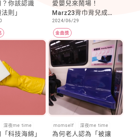
用？你該認識
愛嬰兒來鬧場！
鐘法則」
Marz23背巾背兒成最
0
2024/06/29
搶眼配角，聽Lulu大唱
<蘑菇濃湯>
站
金曲獎
深夜me time
momself
深夜me time
用「科技海綿」
為何老人認為「被讓