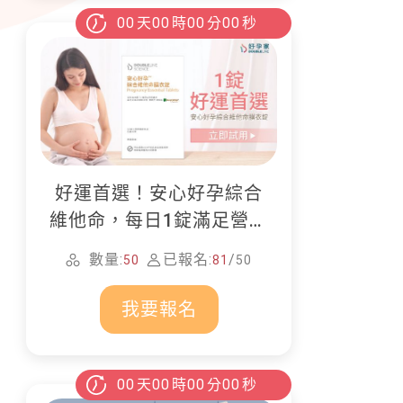
00
天
00
時
00
分
00
秒
好運首選！安心好孕綜合
維他命，每日1錠滿足營養
所需
數量:
已報名:
/
50
81
50
我要報名
00
天
00
時
00
分
00
秒