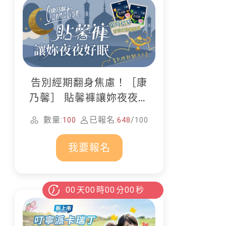
告別經期翻身焦慮！［康
乃馨］ 貼馨褲讓妳夜夜好
眠
數量:
已報名:
/
100
648
100
我要報名
00
天
00
時
00
分
00
秒