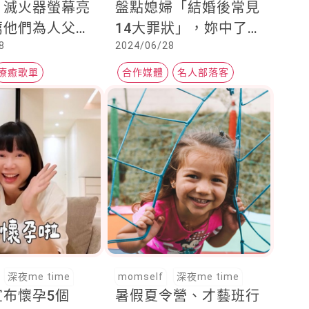
、滅火器螢幕亮
盤點媳婦「結婚後常見
薦他們為人父母
14大罪狀」，妳中了幾
8
2024/06/28
庭的溫柔歌單
項？
療癒歌單
合作媒體
名人部落客
UDN元氣網
深夜me time
momself
深夜me time
宣布懷孕5個
暑假夏令營、才藝班行