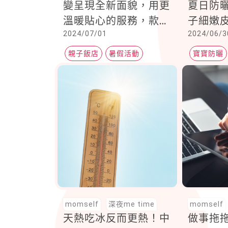
變呈現全新面貌，用更
夏日防
溫暖貼心的服務，款待
子細嫩
2024/07/01
2024/06/3
全齡層友善親子客！
親子飯店
暑假活動
寶寶防曬
自助旅行
防曬品
momself
深夜me time
momself
天熱吃冰反而更熱！中
做事拖