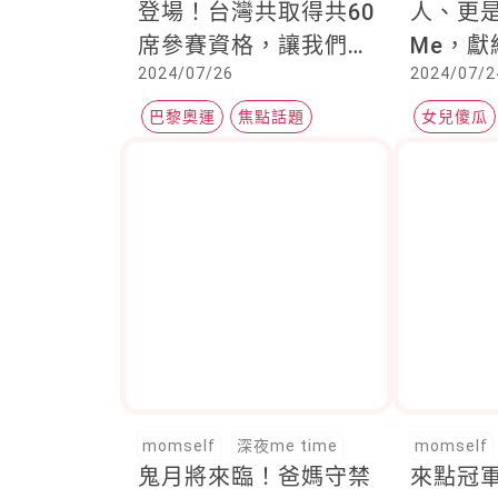
登場！台灣共取得共60
人、更是
席參賽資格，讓我們一
Me，
2024/07/26
2024/07/2
起為選手們加油
不離的
巴黎奧運
焦點話題
女兒傻瓜
台灣選手
momself
深夜me time
momself
鬼月將來臨！爸媽守禁
來點冠