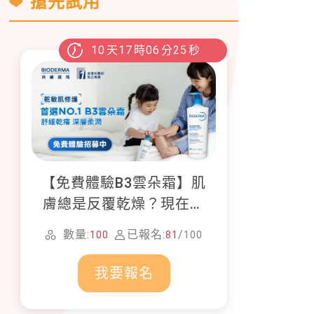
搶先試用
10
天
17
時
06
分
24
秒
【免費體驗B3雲朵霜】肌
膚總是反覆乾燥？現在就
加入貝膚黛瑪修護體驗計
數量:
已報名:
/
100
81
100
畫！
我要報名