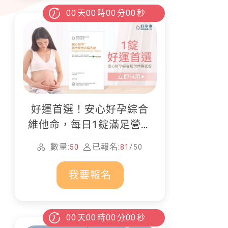
00
天
00
時
00
分
00
秒
好運首選！安心好孕綜合
維他命，每日1錠滿足營養
所需
數量:
已報名:
/
50
81
50
我要報名
00
天
00
時
00
分
00
秒