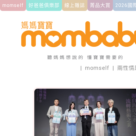
momself
好爸爸俱樂部
線上雜誌
菁品大賞
2026
|
momself
|
兩性情