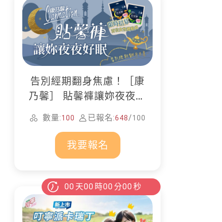
告別經期翻身焦慮！［康
乃馨］ 貼馨褲讓妳夜夜好
眠
數量:
已報名:
/
100
648
100
我要報名
00
天
00
時
00
分
00
秒