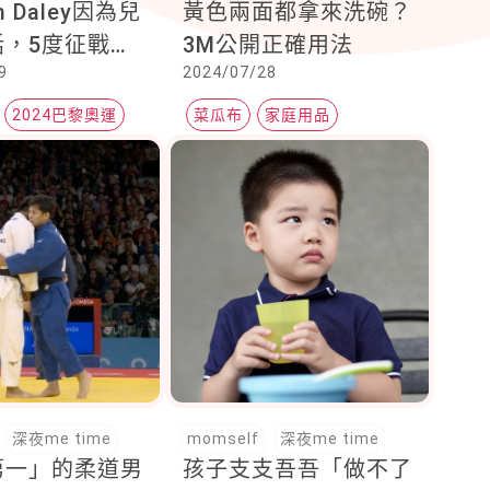
 Daley因為兒
黃色兩面都拿來洗碗？
話，5度征戰奧
3M公開正確用法
9
2024/07/28
織毛衣」圈粉全
，創立品牌背後
2024巴黎奧運
菜瓜布
家庭用品
清潔用品
深夜me time
momself
深夜me time
第一」的柔道男
孩子支支吾吾「做不了