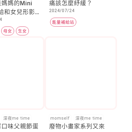
媽媽的Mini
痛該怎麼紓緩？
2024/07/24
獻給和女兒形影
4
妳！
能量補給站
母女
生女
深夜me time
momself
深夜me time
軍口味父親節蛋
廢物小畫家系列又來