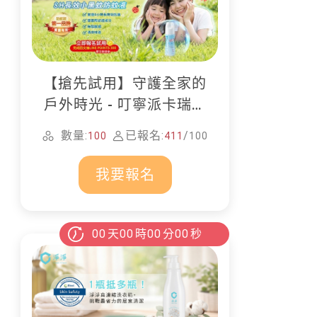
【搶先試用】守護全家的
戶外時光 - 叮寧派卡瑞丁
防蚊液
數量:
已報名:
/
100
411
100
我要報名
00
天
00
時
00
分
00
秒