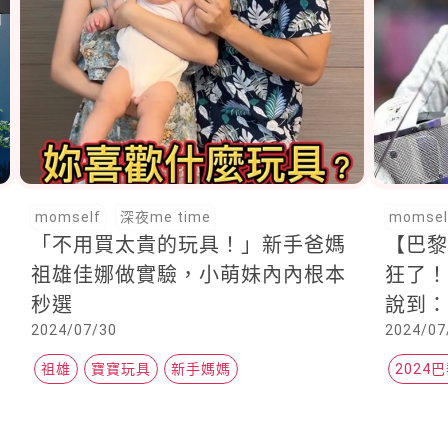
momself
深夜me time
momsel
「不用買太貴的玩具！」新手爸媽
【巴黎
祖雄佳娜做實驗，小萌妹內內根本
狂了！
秒選
說到
2024/07/30
2024/07
到這
祖雄
寶寶玩具
新手媽媽
2024