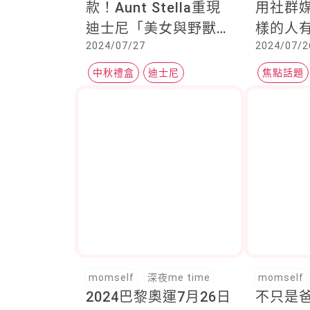
款！Aunt Stella重現
用社群
迪士尼「美女與野獸」
樣的人
2024/07/27
2024/07/2
夢幻舞會場景，浪漫破
表送禮首選
中秋禮盒
迪士尼
焦點話題
焦點話題
momself
深夜me time
momself
2024巴黎奧運7月26日
不只是