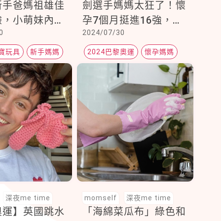
新手爸媽祖雄佳
劍選手媽媽太狂了！懷
驗，小萌妹內內
孕7個月挺進16強，貼
0
2024/07/30
選
文說到：丈夫和家人的
信任，才能走到這一步
寶玩具
新手媽媽
2024巴黎奧運
懷孕媽媽
孕媽媽
深夜me time
momself
深夜me time
奧運】英國跳水
「海綿菜瓜布」綠色和