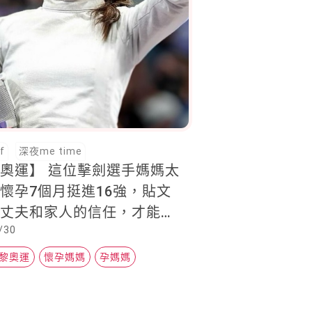
f
深夜me time
奧運】 這位擊劍選手媽媽太
懷孕7個月挺進16強，貼文
：丈夫和家人的信任，才能走
/30
一步
巴黎奧運
懷孕媽媽
孕媽媽