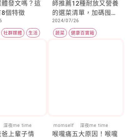
媒體發文嗎？這
師推薦12種耐放又營養
有8個特徵
的選菜清單，加碼囤貨
6
2024/07/26
最佳食物選擇
社群媒體
生活
蔬菜
健康百寶箱
家庭料理
深夜me time
momself
深夜me time
爸爸上輩子情
喉嚨痛五大原因！喉嚨