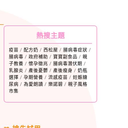
熱搜主題
疫苗
/
配方奶
/
西松屋
/
腸病毒症狀
/
腸病毒
/
政府補助
/
寶寶副食品
/
親
子教養
/
懷孕徵兆
/
腸病毒潛伏期
/
乳腺炎
/
產後憂鬱
/
產後瘦身
/
奶瓶
選擇
/
孕期營養
/
流感疫苗
/
妊娠糖
尿病
/
為愛朗讀
/
樂諾碧
/
親子風格
市集