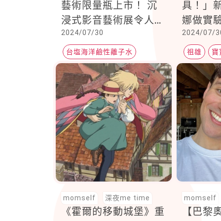
藝術限量瓶上市！ 沉
具！」
浸式影音藝術展令人大
娜做實
2024/07/30
2024/07/3
飽眼福的水設計
根本秒
台塩海洋鹼性離子水
祖雄
寶
曾愷玹
momself
深夜me time
momself
《霍爾的移動城堡》重
【巴黎