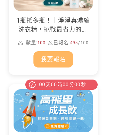
1瓶抵多瓶！｜淨淨真濃縮
洗衣精，挑戰最省力的居
家清潔
數量:
已報名:
/
100
495
100
我要報名
00
天
00
時
00
分
00
秒