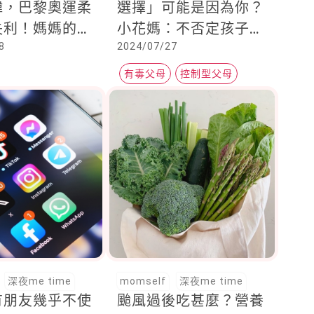
緯，巴黎奧運柔
選擇」可能是因為你？
失利！媽媽的加
小花媽：不否定孩子，
8
2024/07/27
力量
才能創造獨立自主個性
有毒父母
控制型父母
獨立自主
深夜me time
momself
深夜me time
有朋友幾乎不使
颱風過後吃甚麼？營養