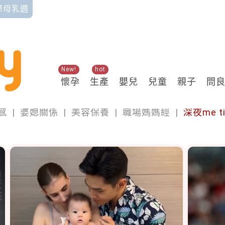
國際母乳週
New!
hot
懷孕
生產
嬰兒
兒童
親子
問
momself
感
|
婆媳關係
|
美容保養
|
職場媽媽經
|
深夜me t