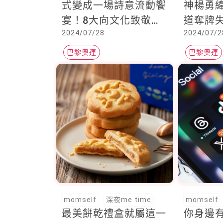
式變成一場詩意流動饗
神楊勇
宴！8大向文化致敬靈
道奪牌
2024/07/28
2024/07/2
感來自這裡
油聲是
巴黎奧運
巴黎奧運
momself
深夜me time
momself
最美餅乾禮盒就屬這一
你身邊