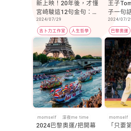
新上映！20年後，才懂
王子Tom
宮崎駿這12句金句：
子一句
2024/07/29
2024/07/2
「我們愈是成熟，也愈
運！「
是膽小。」
球的他
吉卜力工作室
人生哲學
巴黎奧運
藏洋蔥
宮崎駿
跳水王子
momself
深夜me time
momself
2024巴黎奧運/把開幕
「只要