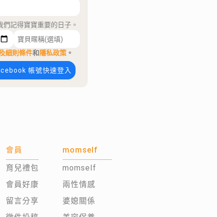
我們記得寶寶重要的日子。
及細則條件
和
隱私政策
。
acebook 帳號快速登入
會員
momself
育兒禮包
momself
會員好康
兩性情感
留言分享
婆媳關係