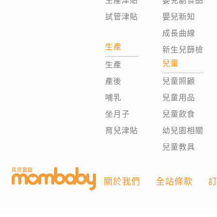
生產津貼
嬰兒副食品
試管津貼
嬰兒新知
成長曲線
生產
新生兒篩檢
兒童
生產
產後
兒童照顧
哺乳
兒童用品
坐月子
兒童飲食
育兒津貼
幼兒園相關
兒童教具
關於我們
全站條款