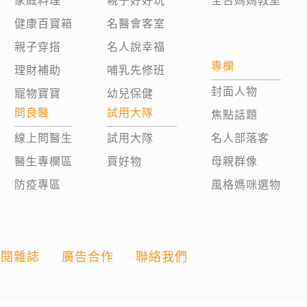
家庭料理
親子好好玩
全台媽媽教室
健康百寶箱
名醫會客室
親子穿搭
名人說幸福
專欄
理財補助
哺乳先修班
封面人物
寵物寶寶
幼兒保健
問良醫
試用大隊
焦點話題
線上問醫生
試用大隊
名人部落客
醫生專欄區
買好物
母親群像
防疫專區
風格媽咪選物
訂閱雜誌
廣告合作
聯絡我們