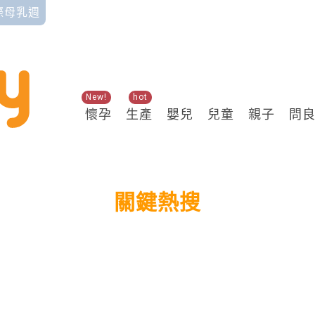
國際母乳週
New!
hot
懷孕
生產
嬰兒
兒童
親子
問
關鍵熱搜
區