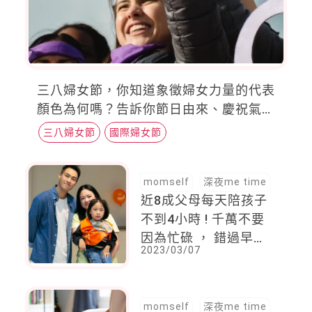
三八婦女節，你知道象徵婦女力量的代表
顏色為何嗎？告訴你節日由來、慶祝氣氛
最濃的國家、台灣活動
三八婦女節
國際婦女節
momself
深夜me time
近8成父母每天陪孩子
不到4小時 ! 千萬不要
因為忙碌 ， 錯過早療
2023/03/07
的黃金治療期
momself
深夜me time