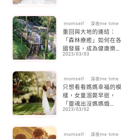
Kitty！」從走心到釋
懷
momself
深夜me time
重回與大地的連結：
「森林療癒」如何在各
國發展，成為健康樂活
2023/03/03
新指標？
momself
深夜me time
只想看看媽媽幸福的模
樣，女童溺斃早逝，
「靈魂出沒媽媽婚
2023/03/02
禮」，史上最溫馨靈異
照
momself
深夜me time