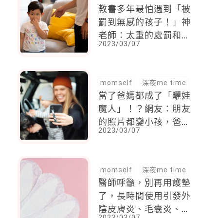
教書多年最怕遇到「被
罰到無感的孩子！」神
老師：太重的處罰和限
2023/03/07
制，給孩子的是絕望，
我們要給孩子的是希
望，讓他覺得有機會
momself
深夜me time
當了爸媽都成了「曬娃
魔人」！？網友：朋友
的照片都變小孩，爸
2023/03/07
媽：只是想留下回憶
momself
深夜me time
醫師呼籲，別再用護墊
了，長時間使用引發外
陰皮膚炎、毛囊炎、濕
2023/03/07