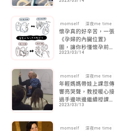
2023/03/14
momself
深夜me time
懷孕真的好辛苦，一張
《孕婦的內臟位置》
圖，讓你秒懂懷孕前中
2023/03/14
後媽媽身體的變化有多
大
momself
深夜me time
年輕媽媽帶娃上課忽傳
響亮哭聲，教授暖心接
過手邊哄邊繼續授課
2023/03/13
「照片瘋傳」感動眾人
momself
深夜me time