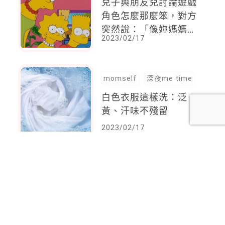
兒子與朋友兒討論遊戲
角色怎麼那麼笨，對方
突然說：「像妳媽媽一
2023/02/17
樣！」場面瞬間尷
尬......
momself
深夜me time
白色衣服這樣洗：泛
黃、汗味不殘留
2023/02/17
<
1
2
...
140
141
142
143
144
145
146
...
152
153
>