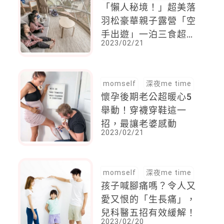
「懶人秘境！」超美落
羽松豪華親子露營「空
手出遊」一泊三食超輕
2023/02/21
鬆
momself
深夜me time
懷孕後期老公超暖心5
舉動！穿襪穿鞋這一
招，最讓老婆感動
2023/02/21
momself
深夜me time
孩子喊腳痛嗎？令人又
愛又恨的「生長痛」，
兒科醫五招有效緩解！
2023/02/20