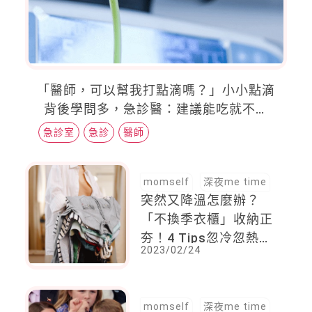
「醫師，可以幫我打點滴嗎？」小小點滴
背後學問多，急診醫：建議能吃就不用
打，效果不如喝一杯珍奶
急診室
急診
醫師
momself
深夜me time
突然又降溫怎麼辦？
「不換季衣櫃」收納正
夯！4 Tips忽冷忽熱的
2023/02/24
季節也能快速出門
momself
深夜me time