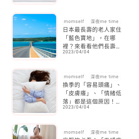
momself
深夜me time
日本最長壽的老人家住
「藍色寶地」，在哪
裡？來看看他們長壽9
2023/04/04
祕訣
momself
深夜me time
換季的「容易頭痛」、
「皮膚癢」、「情緒低
落」都是這個原因！靠
2023/04/04
這4招解救你季節交替
的氣象病！
momself
深夜me time