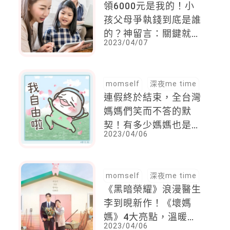
領6000元是我的！小
孩父母爭執錢到底是誰
的？神留言：關鍵就在
2023/04/07
這一點
momself
深夜me time
連假終於結束，全台灣
媽媽們笑而不答的默
契！有多少媽媽也是這
2023/04/06
樣的？
momself
深夜me time
《黑暗榮耀》浪漫醫生
李到晛新作！《壞媽
媽》4大亮點，溫暖劇
2023/04/06