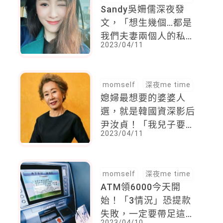
Sandy吳姍儒深夜發
文，「想生幾個…都是
我們夫妻兩個人的私事
2023/04/11
耶」，坐月子期間期許
自己做到這一點
momself
深夜me time
媳婦最想要的婆婆人
選，就是韓國資深影后
尹汝貞！「我兒子要跟
2023/04/11
喜歡的人結婚才行」
「夫妻開心最重要，不
用跟我見面沒關係」
momself
深夜me time
ATM領6000今天開
始！「3情況」恐提款
失敗，一定要帶足這些
2023/04/10