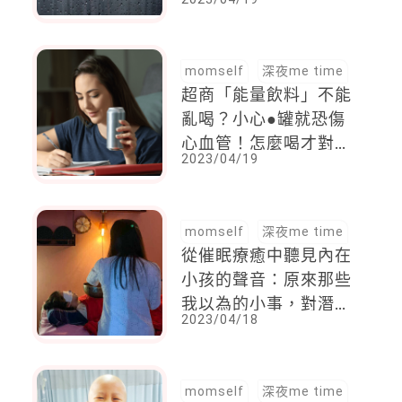
momself
深夜me time
超商「能量飲料」不能
亂喝？小心●罐就恐傷
心血管！怎麼喝才對？
2023/04/19
醫師告訴你：喝前先看
懂「這2大成分」
momself
深夜me time
從催眠療癒中聽見內在
小孩的聲音：原來那些
我以為的小事，對潛意
2023/04/18
識而言都是大事
momself
深夜me time