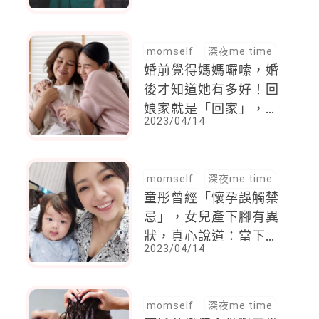
解釋：這並非霸凌，不
應該被濫用！
momself
深夜me time
婚前覺得媽媽囉嗦，婚
後才知道她有多好！回
娘家就是「回家」，不
2023/04/14
用徵求任何人的同意
momself
深夜me time
童彤曾經「懷孕誤觸禁
忌」，女兒產下腳有異
狀，真心說道：當下好
2023/04/14
自責，真的不能鐵齒！
momself
深夜me time