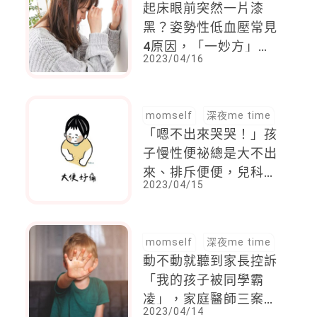
起床眼前突然一片漆
黑？姿勢性低血壓常見
4原因，「一妙方」可
2023/04/16
緩解
momself
深夜me time
「嗯不出來哭哭！」孩
子慢性便祕總是大不出
來、排斥便便，兒科
2023/04/15
醫：小心大魔王「憋
便！」
momself
深夜me time
動不動就聽到家長控訴
「我的孩子被同學霸
凌」，家庭醫師三案例
2023/04/14