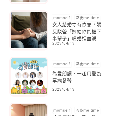
momself
深夜me time
女人結婚才有依靠？媽
反駁爸「嫁給你倒楣下
半輩子」曝婚姻血淚
2023/04/13
史！婚前思考6問題
momself
深夜me time
為愛朗讀．一起用愛為
罕病發聲
2023/04/13
momself
深夜me time