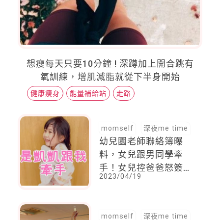
想瘦每天只要10分鐘 ! 深蹲加上開合跳有
氧訓練，增肌減脂就從下半身開始
健康瘦身
能量補給站
走路
momself
深夜me time
幼兒園老師聯絡簿曝
料，女兒跟男同學牽
手！女兒控爸爸怒簽聯
2023/04/19
絡簿「交代這一件事」
momself
深夜me time