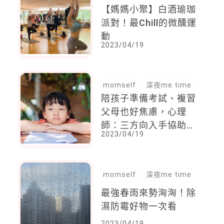
【媽媽小聚】白酒瑜珈
派對！最Chill的微醺運
動
2023/04/19
momself
深夜me time
陪孩子準備考試、複習
父母也好焦慮，心理
師：三方向入手協助孩
2023/04/19
子面對挑戰
momself
深夜me time
最強春雨來勢洶洶！除
濕防霉好物一次看
2023/04/19