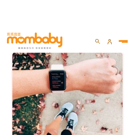
深夜me time