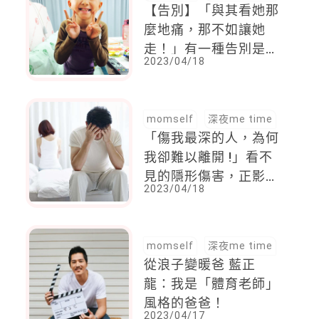
【告別】「與其看她那
麼地痛，那不如讓她
走！」有一種告別是身
2023/04/18
為父母不捨孩子的放手
momself
深夜me time
「傷我最深的人，為何
我卻難以離開 !」看不
見的隱形傷害，正影響
2023/04/18
著你的夫妻相處，甚至
親子關係
momself
深夜me time
從浪子變暖爸 藍正
龍：我是「體育老師」
風格的爸爸！
2023/04/17