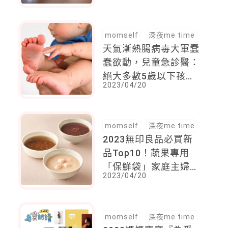
momself
深夜me time
天氣漸熱腸病毒大軍蠢
蠢欲動，兒童急診醫：
絕大多數5歲以下孩子
2023/04/20
「免疫系統」沒有腸病
毒感染的記憶！
momself
深夜me time
2023無印良品必買新
品Top10！蔬果專用
「保鮮袋」家庭主婦一
2023/04/20
次買5個、冷凍與甜湯
系列媽媽省時又方便
momself
深夜me time