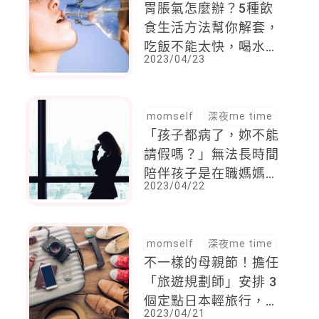
胃脹氣怎麼辦？5種飲
食生活方法幫你解套，
吃飯不能太快，喝水方
2023/04/23
式要注意！
momself
深夜me time
「孩子都病了，妳不能
請假嗎？」無法長時間
陪伴孩子是在職媽媽深
2023/04/22
藏心底的愧疚，有時還
會被指責......
momself
深夜me time
不一樣的母親節！擔任
「旅遊規劃師」安排 3
個定點日本輕旅行，附
2023/04/21