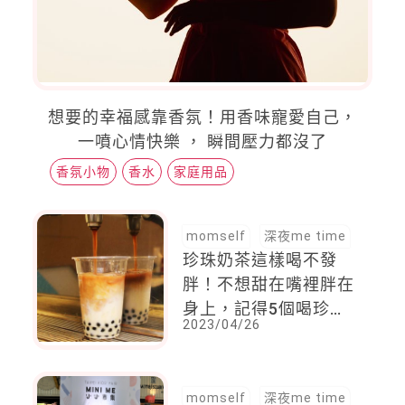
想要的幸福感靠香氛！用香味寵愛自己，
一噴心情快樂 ， 瞬間壓力都沒了
香氛小物
香水
家庭用品
momself
深夜me time
珍珠奶茶這樣喝不發
胖！不想甜在嘴裡胖在
身上，記得5個喝珍奶
2023/04/26
技巧，喝完這個動作別
忘了
momself
深夜me time