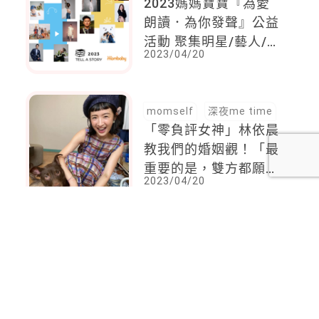
2023媽媽寶寶『為愛
朗讀．為你發聲』公益
活動 聚集明星/藝人/名
2023/04/20
人/醫師群 為小朋友線
上說故事囉！
momself
深夜me time
「零負評女神」林依晨
教我們的婚姻觀！「最
重要的是，雙方都願意
2023/04/20
為彼此著想，希望對方
快樂」
<
1
2
...
126
127
128
129
130
131
132
...
152
153
>