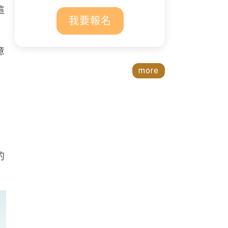
這
我要報名
意
more
的