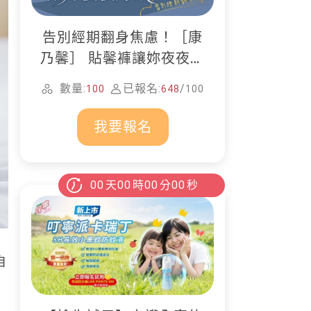
告別經期翻身焦慮！［康
乃馨］ 貼馨褲讓妳夜夜好
眠
數量:
已報名:
/
100
648
100
我要報名
00
天
00
時
00
分
00
秒
自