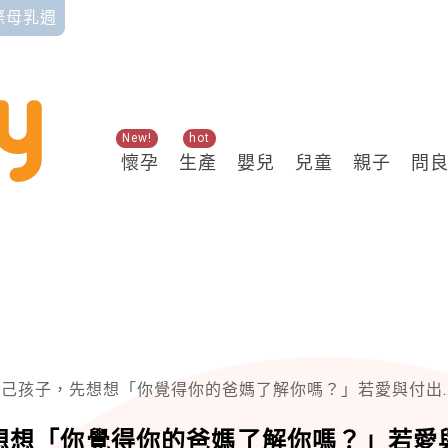
國際母乳週
New!
hot
懷孕
生產
嬰兒
兒童
親子
問
，先想想「你覺得你的爸媽了解你嗎？」若愛與付出演變為情緒勒索，只會讓關係越來越遠
想想「你覺得你的爸媽了解你嗎？」若愛