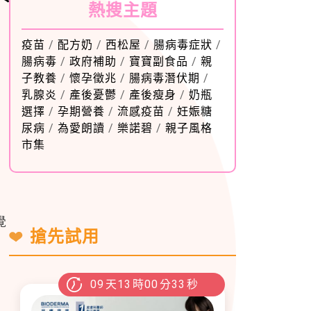
熱搜主題
疫苗
/
配方奶
/
西松屋
/
腸病毒症狀
/
腸病毒
/
政府補助
/
寶寶副食品
/
親
子教養
/
懷孕徵兆
/
腸病毒潛伏期
/
乳腺炎
/
產後憂鬱
/
產後瘦身
/
奶瓶
選擇
/
孕期營養
/
流感疫苗
/
妊娠糖
尿病
/
為愛朗讀
/
樂諾碧
/
親子風格
市集
覺
搶先試用
09
天
13
時
00
分
32
秒