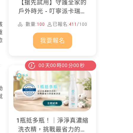
【搶先試用】守護全家的
戶外時光 - 叮寧派卡瑞丁
防蚊液
孩
數量:
已報名:
/
100
411
100
重
我要報名
愈
哭
00
天
00
時
00
分
00
秒
動
就
1瓶抵多瓶！｜淨淨真濃縮
洗衣精，挑戰最省力的居