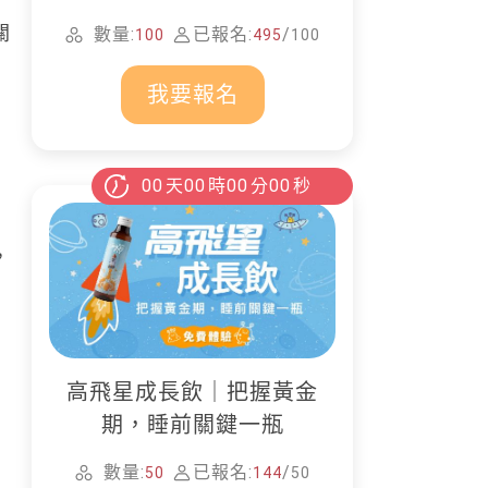
家清潔
關
數量:
已報名:
/
100
495
100
我要報名
00
天
00
時
00
分
00
秒
，
高飛星成長飲｜把握黃金
期，睡前關鍵一瓶
數量:
已報名:
/
50
144
50