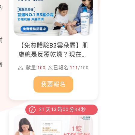
的
前
【免費體驗B3雲朵霜】肌
膚總是反覆乾燥？現在就
加入貝膚黛瑪修護體驗計
著
數量:
已報名:
/
100
111
100
畫！
我要報名
21
天
13
時
00
分
33
秒