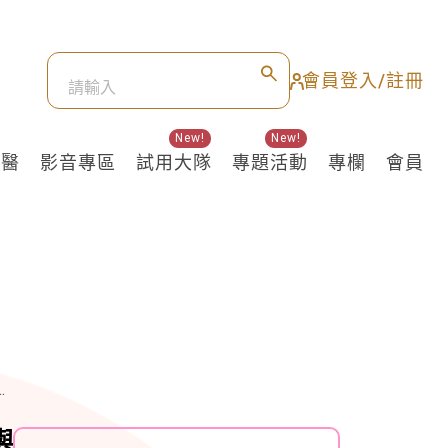
會員登入/註冊
New!
New!
良醫
影音專區
試用大隊
專題活動
專欄
會員
與