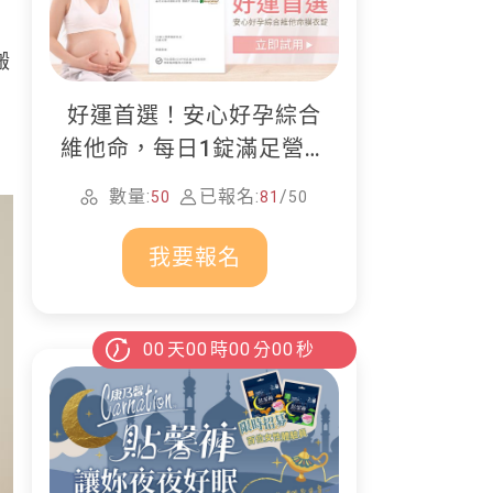
搬
好運首選！安心好孕綜合
維他命，每日1錠滿足營養
所需
數量:
已報名:
/
50
81
50
我要報名
00
天
00
時
00
分
00
秒