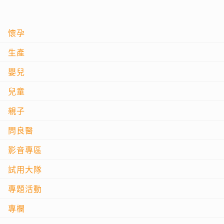
懷孕
生產
嬰兒
兒童
親子
問良醫
影音專區
試用大隊
專題活動
專欄