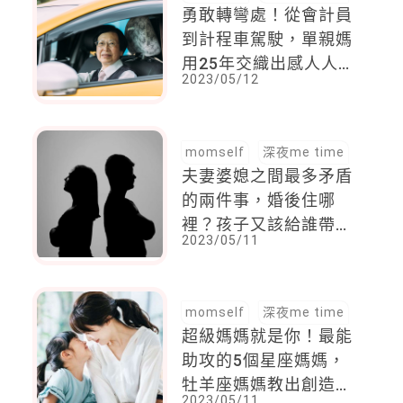
勇敢轉彎處！從會計員
到計程車駕駛，單親媽
用25年交織出感人人
2023/05/12
生！
momself
深夜me time
夫妻婆媳之間最多矛盾
的兩件事，婚後住哪
裡？孩子又該給誰帶？
2023/05/11
親職專家：事情其實可
以很簡單
momself
深夜me time
超級媽媽就是你！最能
助攻的5個星座媽媽，
牡羊座媽媽教出創造
2023/05/11