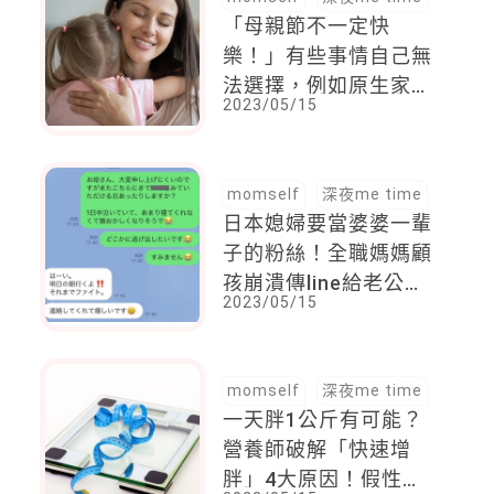
「母親節不一定快
樂！」有些事情自己無
法選擇，例如原生家庭
2023/05/15
和別離，快不快樂決定
在己！
momself
深夜me time
日本媳婦要當婆婆一輩
子的粉絲！全職媽媽顧
孩崩潰傳line給老公的
2023/05/15
媽！她秒回：很開心妳
找我幫忙， 我現在搭
新幹線過去
momself
深夜me time
一天胖1公斤有可能？
營養師破解「快速增
胖」4大原因！假性肥