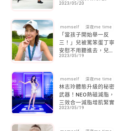
2023/05/20
念，半夜肚子餓因為
「這個」攝取不夠！
momself
深夜me time
「當孩子開始舉一反
三！」兒被罵笨蛋丁寧
安慰不用聽進去，兒：
2023/05/19
「以後你罵我，我也不
要聽進去就好。」
momself
深夜me time
林志玲體態升級的秘密
武器！NEO熱磁減脂，
三效合一減脂增肌緊實
2023/05/19