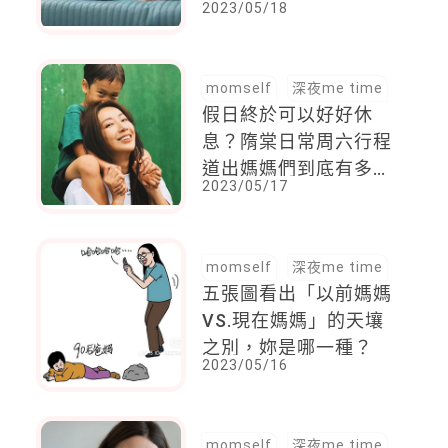
2023/05/18
對孩子的關心與疼惜
momself
深夜me time
假日終於可以好好休
息？隋棠日常周六行程
道出媽媽們到底有多
2023/05/17
忙！
momself
深夜me time
五張圖看出「以前媽媽
VS.現在媽媽」的天壤
之別，妳是哪一種？
2023/05/16
momself
深夜me time