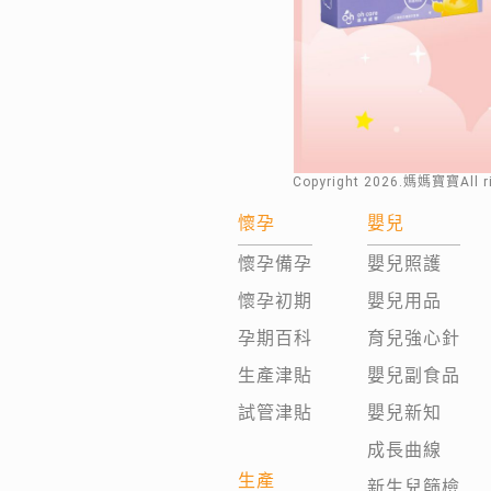
Copyright
2026
.媽媽寶寶All 
懷孕
嬰兒
懷孕備孕
嬰兒照護
懷孕初期
嬰兒用品
孕期百科
育兒強心針
生產津貼
嬰兒副食品
試管津貼
嬰兒新知
成長曲線
生產
新生兒篩檢