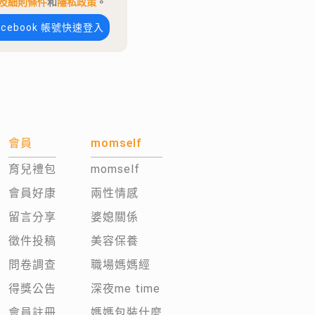
及細則條件
和
隱私政策
。
acebook 帳號快速登入
會員
momself
育兒禮包
momself
會員好康
兩性情感
留言分享
婆媳關係
徵件投稿
美容保養
問卷調查
職場媽媽經
得獎公告
深夜me time
會員註冊
媽媽包裝什麼