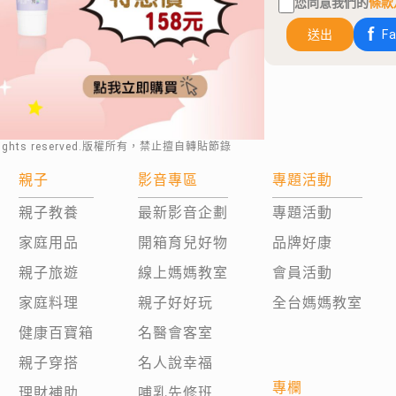
您同意我們的
條款
送出
F
rights reserved.版權所有，禁止擅自轉貼節錄
親子
影音專區
專題活動
親子教養
最新影音企劃
專題活動
家庭用品
開箱育兒好物
品牌好康
親子旅遊
線上媽媽教室
會員活動
家庭料理
親子好好玩
全台媽媽教室
健康百寶箱
名醫會客室
親子穿搭
名人說幸福
專欄
理財補助
哺乳先修班